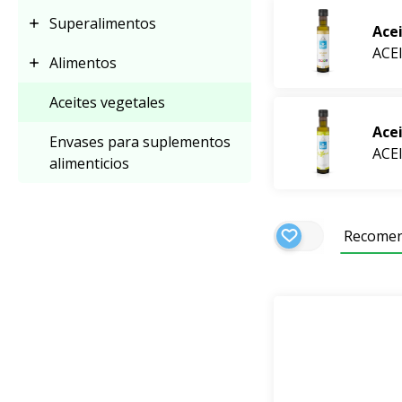
L
e ofrecemos acei
Superalimentos
Ace
nosotros mismos
c
ACE
Alimentos
Aceites vegetales
Eche un vistazo de
Ace
Envases para suplementos
ACE
alimenticios
Recome