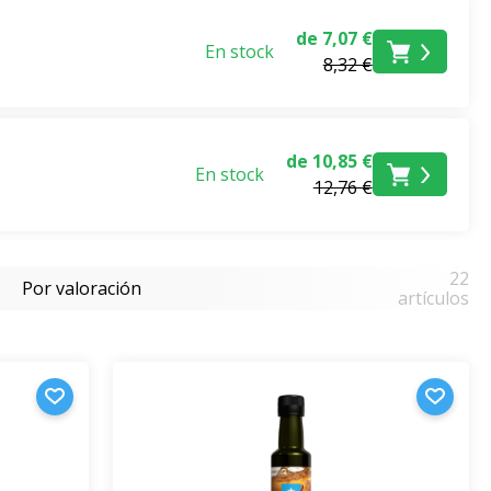
usceptibles, como
el de linaza
,
son prensados
por
de 7,07 €
En stock
8,32 €
de 10,85 €
En stock
12,76 €
22
Por valoración
artículos