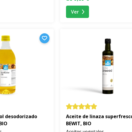
Ver
sol desodorizado
Aceite de linaza superfresc
BIO
BEWIT, BIO
s
Aceites vegetales