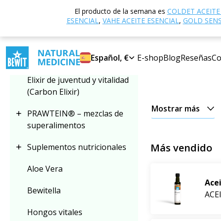
Inicio
Tienda ele
El producto de la semana es
COLDET ACEITE
Seleccionar categoría
Aceites vegetales
ESENCIAL
,
VAHE ACEITE ESENCIAL
,
GOLD SENSI
Aceites veget
Aceites vegetales
Español, €
E-shop
Blog
Reseñas
Co
Aceites ve
Elixir de juventud y vitalidad
(Carbon Elixir)
Explore nuestra gam
Mostrar más
PRAWTEIN® – mezclas de
E
n la
cocina los ap
superalimentos
vista cosmético
De
de
aceites esencia
Más vendido
Suplementos nutricionales
Aloe Vera
Además
de su
capa
Ace
grasos esenciales b
Bewitella
ACE
como suplementos d
Hongos vitales