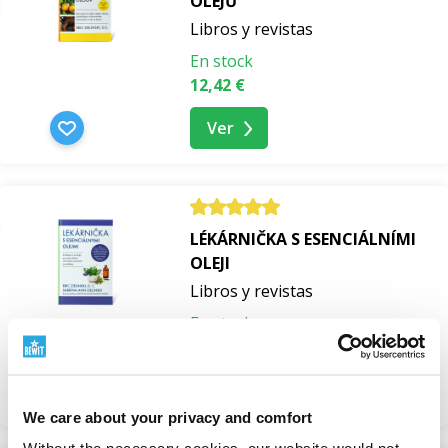
OLEJŮ
Libros y revistas
Guías de libros para la vida
En stock
12,42 €
En nuestra biblioteca BEWIT puedes encontrar otras
Ver
publicaciones en
checo y eslovaco
para todos aquellos
que se sientan atraídos por las
hierbas
, la curación con
cannabis, las
piedras preciosas y los cristales
, la
espiritualidad
, la vida consciente o el
autoconocimiento
. Eche un vistazo a nuestra oferta y
LÉKÁRNIČKA S ESENCIÁLNÍMI
deleite a sus seres queridos con un regalo único que no
OLEJI
pasará de moda.
Libros y revistas
En stock
17,42 €
Ver
We care about your privacy and comfort