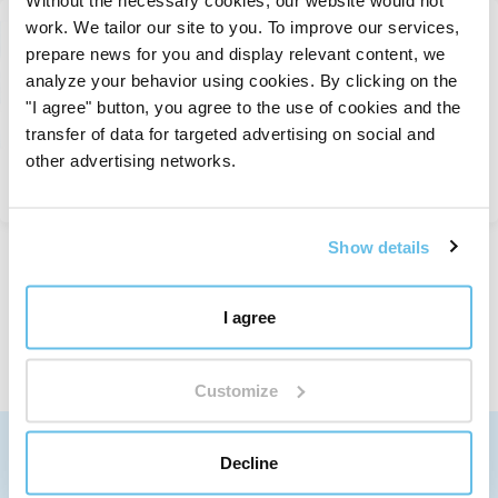
Without the necessary cookies, our website would not
work. We tailor our site to you. To improve our services,
Rozkvet
prepare news for you and display relevant content, we
Libros y revistas
analyze your behavior using cookies. By clicking on the
En stock
"I agree" button, you agree to the use of cookies and the
5,47 €
transfer of data for targeted advertising on social and
other advertising networks.
Ver
Show details
Mostrado 1 a 3 de 3 registros
I agree
Customize
ENVIAMOS A TODO EL MUNDO
Decline
Más información sobre el envío