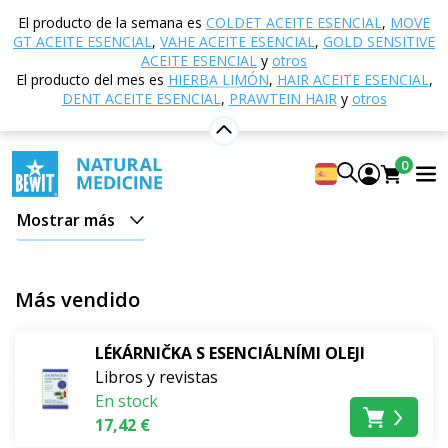
Inicio
Tienda electrónica
Otros productos
El producto de la semana es
COLDET ACEITE ESENCIAL
,
MOVE
Libros y revistas
GT ACEITE ESENCIAL
,
VAHE ACEITE ESENCIAL
,
GOLD SENSITIVE
ACEITE ESENCIAL
y
otros
Libros y revistas
El producto del mes es
HIERBA LIMÓN
,
HAIR ACEITE ESENCIAL
,
DENT ACEITE ESENCIAL
,
PRAWTEIN HAIR
y
otros
Profundice sus conocimientos de aromaterapia y
sumérjase en el mundo de los aceites esenciales. Los
0
libros sobre esencias aromáticas revelarán a
los
secretos de una práctica ancestral
que combina el
Mostrar más
poder de la naturaleza con los conocimientos
modernos
.
Más vendido
Libros sobre aromaterapia de todos los rincones del
mundo
LÉKÁRNIČKA S ESENCIÁLNÍMI OLEJI
Libros y revistas
¿Quiere aprender a
utilizar correctamente los
En stock
aceites esenciales
para mejorar la salud física y
17,42 €
mental, reforzar la inmunidad o crear un ambiente