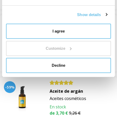
Show details
Aceite de almendras
I agree
ACEITES VEGETALES
En stock
Customize
de 6,24 €
Ver
Decline
-59%
Aceite de argán
Aceites cosméticos
En stock
de 3,70 €
9,26 €