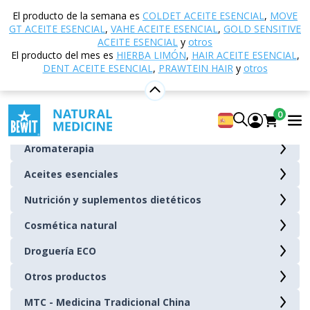
Inicio
Tienda electrónica
El producto de la semana es
COLDET ACEITE ESENCIAL
,
MOVE
GT ACEITE ESENCIAL
,
VAHE ACEITE ESENCIAL
,
GOLD SENSITIVE
Tienda electrónica
ACEITE ESENCIAL
y
otros
El producto del mes es
HIERBA LIMÓN
,
HAIR ACEITE ESENCIAL
,
DENT ACEITE ESENCIAL
,
PRAWTEIN HAIR
y
otros
Novedades
Rebajas de verano
0
Posible apoyo para
Aromaterapia
Aceites esenciales
Nutrición y suplementos dietéticos
Cosmética natural
Droguería ECO
Otros productos
MTC - Medicina Tradicional China