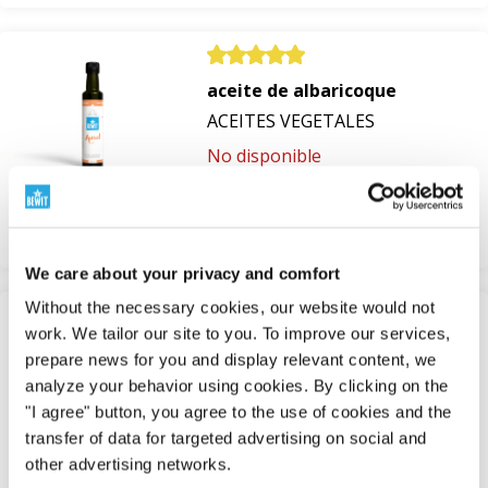
aceite de albaricoque
ACEITES VEGETALES
No disponible
de 10,16 €
Ver
We care about your privacy and comfort
Without the necessary cookies, our website would not
work. We tailor our site to you. To improve our services,
Aceite de albaricoque, BIO
prepare news for you and display relevant content, we
ACEITES VEGETALES
analyze your behavior using cookies. By clicking on the
"I agree" button, you agree to the use of cookies and the
En stock
transfer of data for targeted advertising on social and
15,08 €
other advertising networks.
Ver