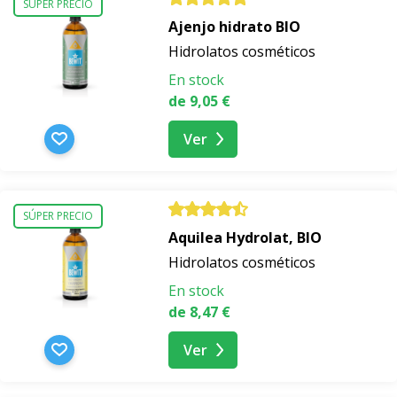
SÚPER PRECIO
Ajenjo hidrato BIO
Gracias a la amplia gama de variantes, puedes elegir un
Hidrolatos cosméticos
hidrolato exactamente según tus preferencias, aroma y
En stock
forma de uso. Explora los hidrolatos BEWIT y elige el
de 9,05 €
que mejor se adapte a ti.
Ver
SÚPER PRECIO
Aquilea Hydrolat, BIO
Hidrolatos cosméticos
En stock
de 8,47 €
Ver