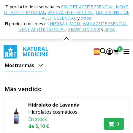
Inicio
Tienda electrónica
Cosmética natural
El producto de la semana es
COLDET ACEITE ESENCIAL
,
MOVE
Hidrolatos cosméticos
GT ACEITE ESENCIAL
,
VAHE ACEITE ESENCIAL
,
GOLD SENSITIVE
ACEITE ESENCIAL
y
otros
Hidrolatos cosméticos
El producto del mes es
HIERBA LIMÓN
,
HAIR ACEITE ESENCIAL
,
DENT ACEITE ESENCIAL
,
PRAWTEIN HAIR
y
otros
En el cuidado diario de la piel, el cuerpo y el cabello, a
menudo buscamos productos que sean fáciles de usar y
0
que se integren naturalmente en nuestra rutina. Los
hidrolatos BEWIT representan una cosmética ligera y
Mostrar más
natural que se puede utilizar de muchas maneras.
Gracias a su suavidad, son adecuados para el uso
regular y se convierten fácilmente en parte de los
Más vendido
rituales matutinos y vespertinos.
Hidrolato de Lavanda
Un hidrolato, decenas de usos
Hidrolatos cosméticos
El hidrolato puede servir como tónico después de la
En stock
limpieza de la piel, una bruma refrescante durante el
de 5,10 €