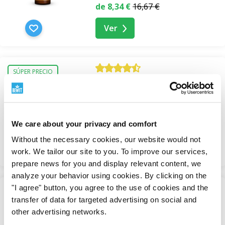
de 8,34 €
16,67 €
Ver
SÚPER PRECIO
Hidrolato de Lavanda
Hidrolatos cosméticos
En stock
We care about your privacy and comfort
de 5,10 €
Without the necessary cookies, our website would not
Ver
work. We tailor our site to you. To improve our services,
prepare news for you and display relevant content, we
analyze your behavior using cookies. By clicking on the
"I agree" button, you agree to the use of cookies and the
SÚPER PRECIO
transfer of data for targeted advertising on social and
Hidrolato de lavanda bio
other advertising networks.
-50%
Hidrolatos cosméticos