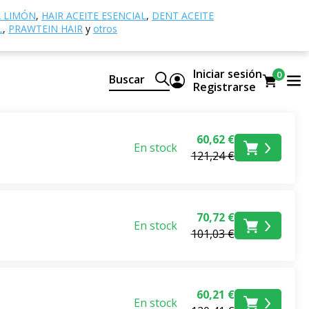
A LIMÓN
,
HAIR ACEITE ESENCIAL
,
DENT ACEITE
L
,
PRAWTEIN HAIR
y
otros
Iniciar sesión
0
Buscar
Registrarse
60,62 €
En stock
121,24 €
70,72 €
En stock
101,03 €
60,21 €
En stock