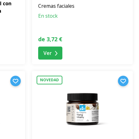
l con
Cremas faciales
a
En stock
de 3,72 €
Ver
NOVEDAD