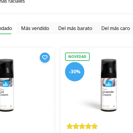
as faciales
ndado
Más vendido
Del más barato
Del más caro
NOVEDAD
-30%