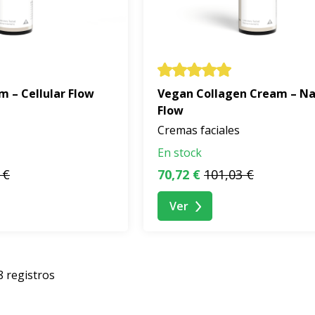
m – Cellular Flow
Vegan Collagen Cream – Na
Flow
Cremas faciales
En stock
 €
70,72 €
101,03 €
Ver
8 registros