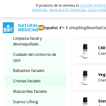
Inicio
Tienda ele
El producto de la semana es
COLDET ACEITE
Seleccionar categoría
Cremas faciales
ESENCIAL
,
VAHE ACEITE ESENCIAL
,
GOLD SENSI
Cremas facial
Cremas faciales
Español, €
E-shop
Blog
Reseñas
Co
Más vendido
Limpieza facial y
desmaquillado
C60
Crem
Cuidado del contorno de
ojos
Bálsamos faciales
Veg
Crem
Cremas faciales
Mascarillas faciales
Ste
Sueros Lifting