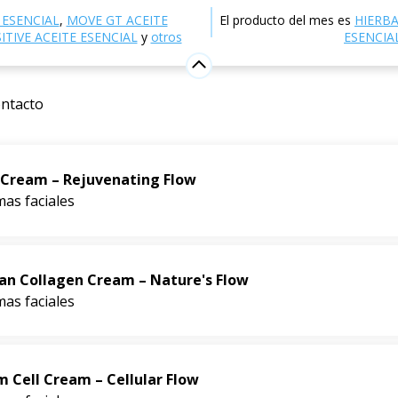
ctrónica
Cosmética natural
Cuidado de la piel
 ESENCIAL
,
MOVE GT ACEITE
El producto del mes es
HIERB
TIVE ACEITE ESENCIAL
y
otros
ESENCIA
es
ntacto
 Cream – Rejuvenating Flow
as faciales
an Collagen Cream – Nature's Flow
as faciales
m Cell Cream – Cellular Flow