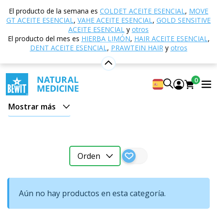
Inicio
Tienda electrónica
Droguería ECO
El producto de la semana es
COLDET ACEITE ESENCIAL
,
MOVE
Accesorios para droguería
GT ACEITE ESENCIAL
,
VAHE ACEITE ESENCIAL
,
GOLD SENSITIVE
ACEITE ESENCIAL
y
otros
Accesorios para droguería
El producto del mes es
HIERBA LIMÓN
,
HAIR ACEITE ESENCIAL
,
DENT ACEITE ESENCIAL
,
PRAWTEIN HAIR
y
otros
El almacenamiento y la dosificación correctos de los
detergentes influyen en su eficacia y vida útil. En esta
0
categoría encontrará accesorios prácticos para el
almacenamiento y la dosificación adecuados de los
Mostrar más
productos de droguería naturales.
Cubo
Orden
El cubo BEWIT
se utiliza para almacenar los
detergentes de la gama BEWIT Green. Los protege de
Aún no hay productos en esta categoría.
la humedad, que podría hacer que se apelmazaran y
perdieran eficacia. Vierta el detergente en el cubo