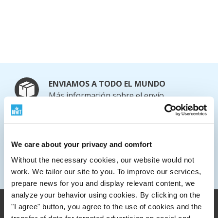
inmediatamente después de abrir el paquete y tendrá la
seguridad de que se mantendrá en perfectas
condiciones.
Cucharilla medidora
ENVIAMOS A TODO EL MUNDO
La cucharilla medidora
de 30 ml con marcas le ayudará a
Más información sobre el envío
dosificar con precisión los detergentes. La cantidad
ESCRÍBENOS
correcta de detergente significa un mejor resultado de
info@bewit.love
lavado y, al mismo tiempo, ningún desperdicio
LLÁMANOS
innecesario.
+420 552 305 105
We care about your privacy and comfort
HORARIO DE APERTURA
Without the necessary cookies, our website would not
Consejos para sacar el máximo partido a su colada
Lunes a viernes: 7:30 - 15:00
work. We tailor our site to you. To improve our services,
prepare news for you and display relevant content, we
¿Quiere que su ropa esté aún más perfumada y suave?
analyze your behavior using cookies. By clicking on the
En el blog encontrará instrucciones sobre cómo hacer
"I agree" button, you agree to the use of cookies and the
transfer of data for targeted advertising on social and