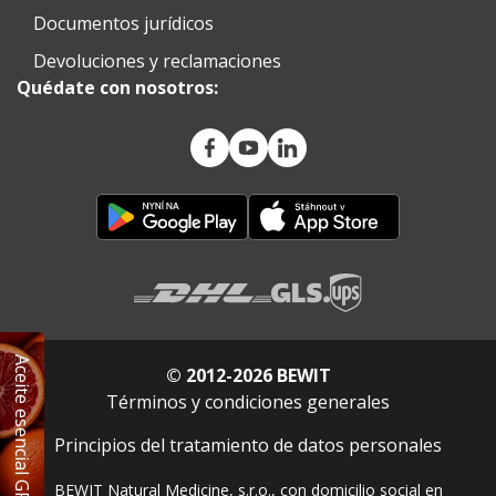
una tabla de dosificación específica en el envase de cada
Documentos jurídicos
detergente. La cucharilla medidora con marcas le
Devoluciones y reclamaciones
ayudará a medir la dosis con precisión.
Quédate con nosotros:
Aceite esencial GRATIS
© 2012-2026 BEWIT
Términos y condiciones generales
Principios del tratamiento de datos personales
BEWIT Natural Medicine, s.r.o., con domicilio social en