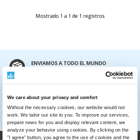
Mostrado 1 a 1 de 1 registros
ENVIAMOS A TODO EL MUNDO
Más información sobre el envío
ESCRÍBENOS
info@bewit.love
LLÁMANOS
We care about your privacy and comfort
+420 552 305 105
Without the necessary cookies, our website would not
HORARIO DE APERTURA
work. We tailor our site to you. To improve our services,
Lunes a viernes: 7:30 - 15:00
prepare news for you and display relevant content, we
analyze your behavior using cookies. By clicking on the
"I agree" button, you agree to the use of cookies and the