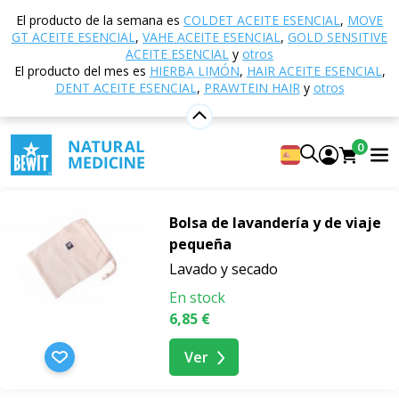
Inicio
Tienda electrónica
Cosmética natural
El producto de la semana es
COLDET ACEITE ESENCIAL
,
MOVE
Accesorios cosméticos
Bolsas y cajas
GT ACEITE ESENCIAL
,
VAHE ACEITE ESENCIAL
,
GOLD SENSITIVE
ACEITE ESENCIAL
y
otros
Bolsas y cajas
El producto del mes es
HIERBA LIMÓN
,
HAIR ACEITE ESENCIAL
,
DENT ACEITE ESENCIAL
,
PRAWTEIN HAIR
y
otros
Orden
0
Bolsa de lavandería y de viaje
pequeña
Lavado y secado
En stock
6,85 €
Ver