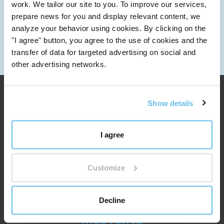
info@bewit.love
work. We tailor our site to you. To improve our services,
LLÁMANOS
prepare news for you and display relevant content, we
+420 552 305 105
analyze your behavior using cookies. By clicking on the
"I agree" button, you agree to the use of cookies and the
HORARIO DE APERTURA
transfer of data for targeted advertising on social and
Lunes a viernes: 7:30 - 15:00
other advertising networks.
Show details
I agree
Customize
Decline