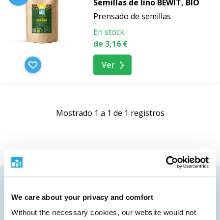
Semillas de lino BEWIT, BIO
Prensado de semillas
En stock
de 3,16 €
Ver
Mostrado 1 a 1 de 1 registros
ENVIAMOS A TODO EL MUNDO
We care about your privacy and comfort
Más información sobre el envío
ESCRÍBENOS
Without the necessary cookies, our website would not