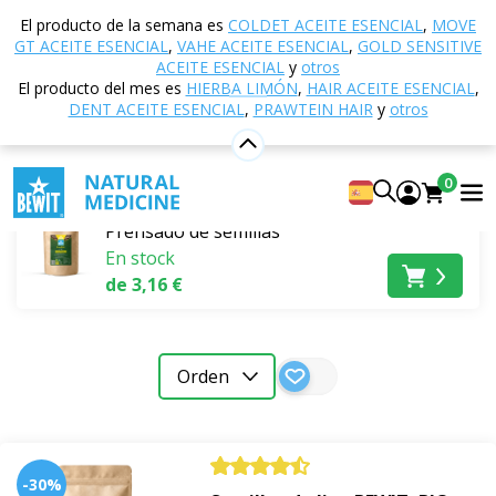
Inicio
Tienda electrónica
Nutrición y suplementos
El producto de la semana es
COLDET ACEITE ESENCIAL
,
MOVE
dietéticos
Superalimentos
Prensado de semillas
GT ACEITE ESENCIAL
,
VAHE ACEITE ESENCIAL
,
GOLD SENSITIVE
ACEITE ESENCIAL
y
otros
Prensado de semillas
El producto del mes es
HIERBA LIMÓN
,
HAIR ACEITE ESENCIAL
,
DENT ACEITE ESENCIAL
,
PRAWTEIN HAIR
y
otros
Más vendido
0
Semillas de lino BEWIT, BIO
Prensado de semillas
En stock
de 3,16 €
Orden
-30%