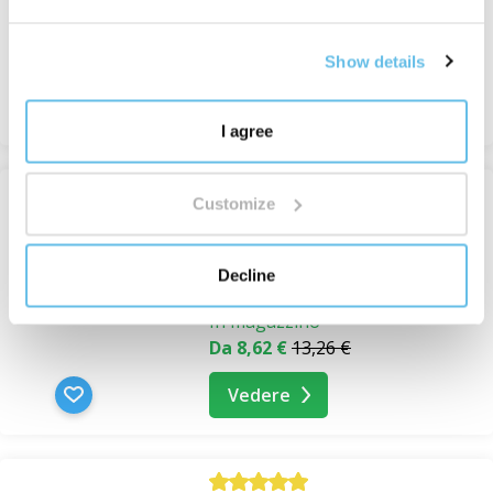
In magazzino
Da 8,04 €
12,37 €
Show details
Vedere
I agree
Customize
-35%
Cacao cerimoniale Spirit, BIO
RAW
Decline
Cacao Cerimoniale
In magazzino
Da 8,62 €
13,26 €
Vedere