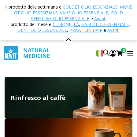
Casa
E-shop
Cacao & Coffee Days
Il prodotto della settimana è
COLDET OLIO ESSENZIALE
,
MOVE
GT OLIO ESSENZIALE
,
VAHE OLIO ESSENZIALE
,
GOLD
Cacao & Coffee Days
SENSITIVE OLIO ESSENZIALE
e
Avanti
Il prodotto del mese è
CITRONELLA
,
HAIR OLIO ESSENZIALE
,
Caffè freddo con latte di cocco. Cacao con schiuma
DENT OLIO ESSENZIALE
,
PRAWTEIN HAIR
e
Avanti
cremosa e aroma di cocco. Porridge mattutino con
fragole liofilizzate e un cucchiaino di Bewitella. Così può
0
essere la vostra estate con i prodotti BEWIT.
Mostra di più
Non avete bisogno di andare in caffetteria per gustare
un delizioso caffè o una colazione. Bastano ingredienti
di qualità e in un attimo potrete preparare colazioni
perfette e bevande rinfrescanti comodamente a casa
Rinfresco al caffè
vostra. Nella campagna Cacao & Coffee Days troverete
caffè, cacao, creme al cioccolato e nocciole, bevande
proteiche, porridge per la colazione e ingredienti per
bevande estive fatte in casa e frullati.