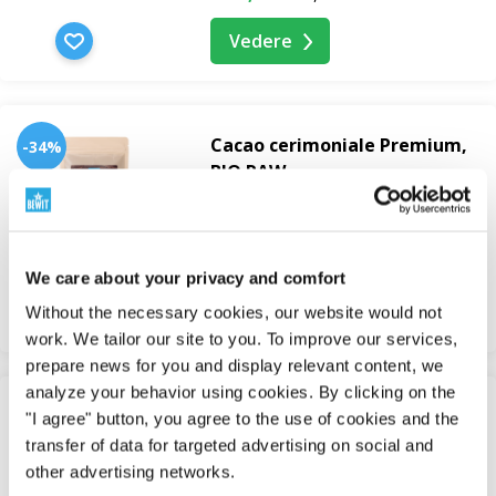
Vedere
Cacao cerimoniale Premium,
-34%
BIO RAW
Cacao Cerimoniale
In magazzino
12,84 €
19,76 €
We care about your privacy and comfort
Vedere
Without the necessary cookies, our website would not
work. We tailor our site to you. To improve our services,
prepare news for you and display relevant content, we
analyze your behavior using cookies. By clicking on the
-35%
"I agree" button, you agree to the use of cookies and the
Cacao cerimoniale Pure, BIO
transfer of data for targeted advertising on social and
RAW
other advertising networks.
Cacao Cerimoniale