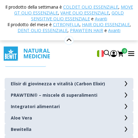
Casa
E-shop
NULL
Il prodotto della settimana è
COLDET OLIO ESSENZIALE
,
MOVE
GT OLIO ESSENZIALE
,
VAHE OLIO ESSENZIALE
,
GOLD
Nutrizione e integratori alimentari
SENSITIVE OLIO ESSENZIALE
e
Avanti
Il prodotto del mese è
CITRONELLA
,
HAIR OLIO ESSENZIALE
,
Gli
integratori alimentari e nutrizionali BEWIT
sono
DENT OLIO ESSENZIALE
,
PRAWTEIN HAIR
e
Avanti
creati per sostenere l'
armonia di corpo, mente e
spirito
attraverso il potere della natura. Ogni prodotto
0
è realizzato con rispetto per i processi naturali, la
Mostra di più
qualità delle materie prime e i principi di sostenibilità.
Offriamo solo ciò che usiamo noi stessi:
ingredienti
puri, naturali e funzionali
senza additivi inutili.
Elisir di giovinezza e vitalità (Carbon Elixir)
Nella nostra offerta troverai
PRAWTEIN® – miscele di superalimenti
superfood, estratti
vegetali, oli spremuti a freddo, miscele in polvere
e
Integratori alimentari
capsule. Tutti i prodotti sono accuratamente selezionati
Aloe Vera
e realizzati per sostenere uno
stile di vita
consapevole, attivo ed equilibrato
.
Bewitella