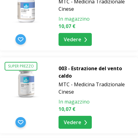
Gli integratori alimentari non sostituiscono una dieta
MTC - Medicina Tradizionale
varia ed equilibrata. Non superare il dosaggio
Cinese
raccomandato. I prodotti non sono destinati a bambini,
In magazzino
donne in gravidanza e in allattamento, se non
10,07 €
diversamente specificato. Tenere fuori dalla portata dei
Vedere
bambini.
SUPER PREZZO
003 - Estrazione del vento
caldo
MTC - Medicina Tradizionale
Cinese
In magazzino
10,07 €
Vedere