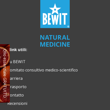
I link utili:
Olio essenziale GRATUITO
Su BEWIT
Comitato consultivo medico-scientifico
Carriera
Trasporto
Contatto
Recensioni