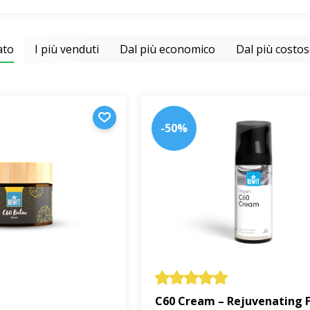
ato
I più venduti
Dal più economico
Dal più costo
-50%
C60 Cream – Rejuvenating 