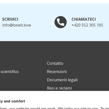
SCRIVICI
CHIAMATECI
info@bewit.love
+420 552 305 105
Contatto
scientifico
Recensioni
Documenti legali
Resi e reclami
cy and comfort
ies, our website would not work. We tailor our site to you. To i