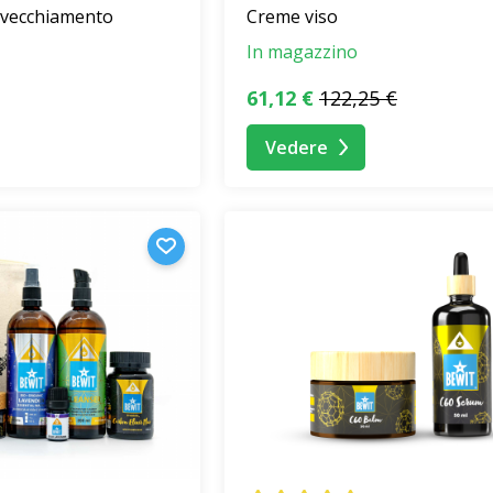
invecchiamento
Creme viso
In magazzino
61,12 €
122,25 €
Vedere