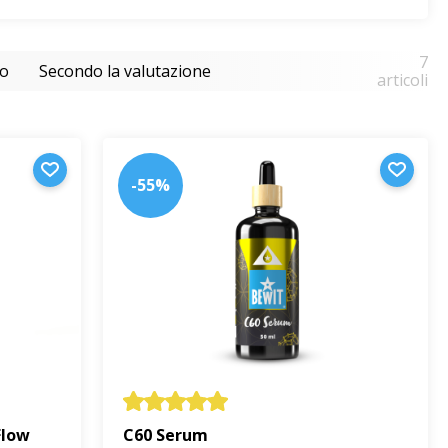
7
so
Secondo la valutazione
articoli
-55%
Flow
C60 Serum