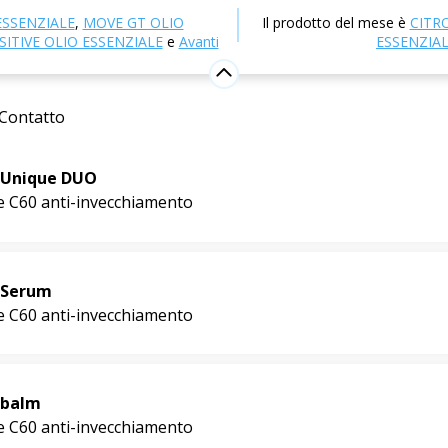
Cosmetici naturali
NULL
ESSENZIALE
,
MOVE GT OLIO
Il prodotto del mese è
CITR
ITIVE OLIO ESSENZIALE
e
Avanti
ESSENZIA
i-invecchiamento
Contatto
 Unique DUO
e C60 anti-invecchiamento
 Serum
e C60 anti-invecchiamento
 balm
e C60 anti-invecchiamento