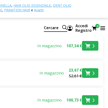
ONELLA
,
HAIR OLIO ESSENZIALE
,
DENT OLIO
LE
,
PRAWTEIN HAIR
e
Avanti
Accedi
0
Cercare
Registro
In magazzino
107,34 €
23,67 €
In magazzino
52,61 €
In magazzino
100,73 €