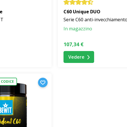
re
C60 Unique DUO
IT
Serie C60 anti-invecchiament
In magazzino
107,34 €
Vedere
 CODICE