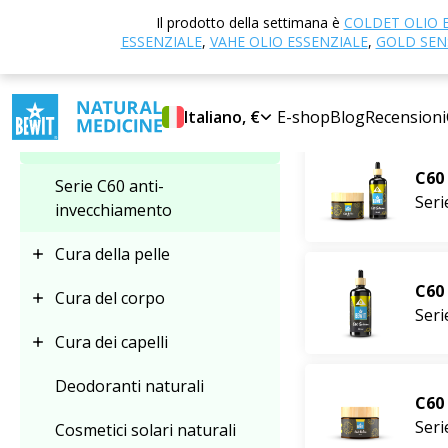
Casa
E-shop
Il prodotto della settimana è
COLDET OLIO 
Selezionare la categoria
ESSENZIALE
,
VAHE OLIO ESSENZIALE
,
GOLD SENS
Serie C60 ant
I più venduti
Serie C60 anti-
Italiano, €
E-shop
Blog
Recensioni
invecchiamento
C60
Serie C60 anti-
Seri
invecchiamento
Cura della pelle
C60
Cura del corpo
Seri
Cura dei capelli
Deodoranti naturali
C60
Seri
Cosmetici solari naturali