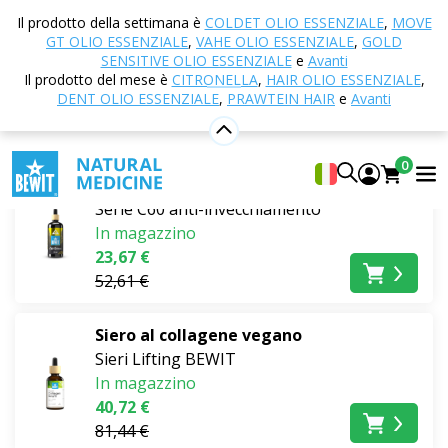
Casa
E-shop
Cosmetici naturali
Cura della pelle
Il prodotto della settimana è
COLDET OLIO ESSENZIALE
,
MOVE
GT OLIO ESSENZIALE
,
VAHE OLIO ESSENZIALE
,
GOLD
SENSITIVE OLIO ESSENZIALE
e
Avanti
Sieri idratanti
Il prodotto del mese è
CITRONELLA
,
HAIR OLIO ESSENZIALE
,
DENT OLIO ESSENZIALE
,
PRAWTEIN HAIR
e
Avanti
I più venduti
0
C60 Serum
Serie C60 anti-invecchiamento
In magazzino
23,67 €
52,61 €
Siero al collagene vegano
Sieri Lifting BEWIT
In magazzino
40,72 €
81,44 €