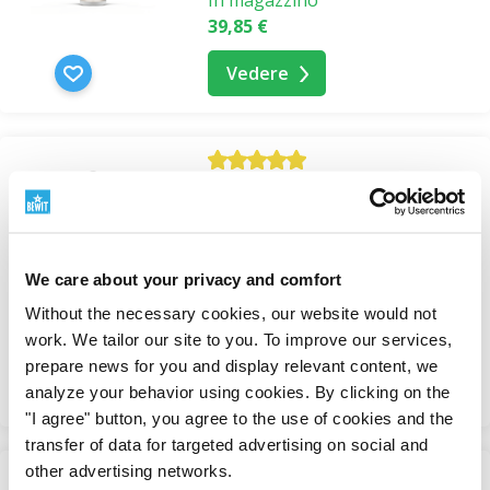
In magazzino
39,85 €
Vedere
Siero anti-età bioattivo
contro le rughe - Luminéa
Revive Night Ritual BIO
Sieri idratanti
We care about your privacy and comfort
In magazzino
Without the necessary cookies, our website would not
61,05 €
work. We tailor our site to you. To improve our services,
prepare news for you and display relevant content, we
Vedere
analyze your behavior using cookies. By clicking on the
"I agree" button, you agree to the use of cookies and the
transfer of data for targeted advertising on social and
other advertising networks.