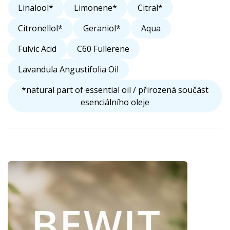
Linalool*
Limonene*
Citral*
Citronellol*
Geraniol*
Aqua
Fulvic Acid
C60 Fullerene
Lavandula Angustifolia Oil
*natural part of essential oil / přirozená součást
esenciálního oleje