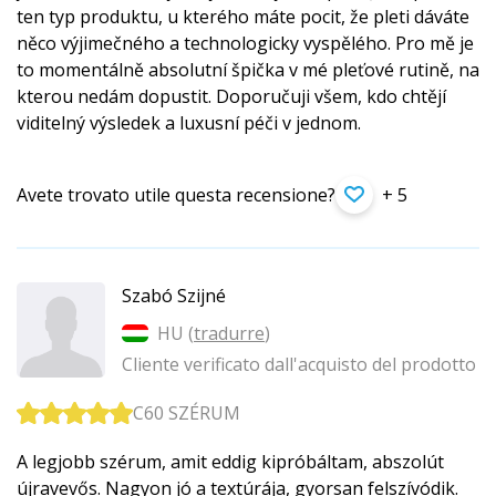
ten typ produktu, u kterého máte pocit, že pleti dáváte
něco výjimečného a technologicky vyspělého. Pro mě je
to momentálně absolutní špička v mé pleťové rutině, na
kterou nedám dopustit. Doporučuji všem, kdo chtějí
viditelný výsledek a luxusní péči v jednom.
Avete trovato utile questa recensione?
+ 5
Szabó Szijné
HU (
tradurre
)
Cliente verificato dall'acquisto del prodotto
C60 SZÉRUM
A legjobb szérum, amit eddig kipróbáltam, abszolút
újravevős. Nagyon jó a textúrája, gyorsan felszívódik.