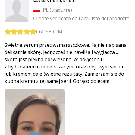
PL (
tradurre
)
Cliente verificato dall'acquisto del prodotto
C60 SERUM
Świetne serum przeciwzmarszczko­we. Fajnie napisana
delikatnie skórę, jednocześnie nawilża i wygładza ..
skóra jest piękna odświeżona. W połączeniu
z hydrolatem (u mnie różanym) oraz olejowym serum
lub kremem daje świetne rezultaty. Zamierzam sie do
kupna kremu z tej samej serii. Gorąco polecam