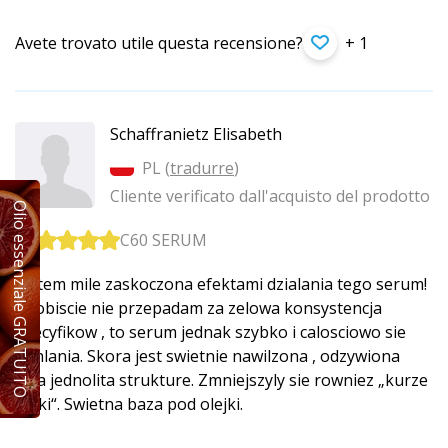
Avete trovato utile questa recensione?
+ 1
Schaffranietz Elisabeth
PL (
tradurre
)
Cliente verificato dall'acquisto del prodotto
Olio essenziale GRATUITO
C60 SERUM
Jestem mile zaskoczona efektami dzialania tego serum!
Osobiscie nie przepadam za zelowa konsystencja
specyfikow , to serum jednak szybko i calosciowo sie
wchlania. Skora jest swietnie nawilzona , odzywiona
i ma jednolita strukture. Zmniejszyly sie rowniez „kurze
lapki“. Swietna baza pod olejki.