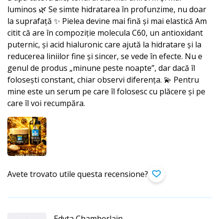
luminos 🌿 Se simte hidratarea în profunzime, nu doar
la suprafață ✨ Pielea devine mai fină și mai elastică Am
citit că are în compoziție molecula C60, un antioxidant
puternic, și acid hialuronic care ajută la hidratare și la
reducerea liniilor fine și sincer, se vede în efecte. Nu e
genul de produs „minune peste noapte”, dar dacă îl
folosești constant, chiar observi diferența. 💫 Pentru
mine este un serum pe care îl folosesc cu plăcere și pe
care îl voi recumpăra.
Avete trovato utile questa recensione?
Edyta Chamberlain