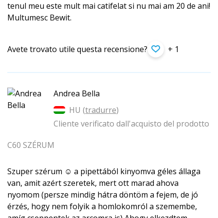
tenul meu este mult mai catifelat si nu mai am 20 de ani!
Multumesc Bewit.
Avete trovato utile questa recensione?
+ 1
Andrea Bella
HU (
tradurre
)
Cliente verificato dall'acquisto del prodotto
C60 SZÉRUM
Szuper szérum ☺️ a pipettából kinyomva géles állaga
van, amit azért szeretek, mert ott marad ahova
nyomom (persze mindig hátra döntöm a fejem, de jó
érzés, hogy nem folyik a homlokomról a szemembe,
amíg cseppentek az arcomra is) Ahogy elkezdtem