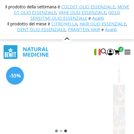
Casa
E-shop
Cosmetici naturali
NULL
C60
Il prodotto della settimana è
COLDET OLIO ESSENZIALE
,
MOVE
Serum
GT OLIO ESSENZIALE
,
VAHE OLIO ESSENZIALE
,
GOLD
SENSITIVE OLIO ESSENZIALE
e
Avanti
Il prodotto del mese è
CITRONELLA
,
HAIR OLIO ESSENZIALE
,
DENT OLIO ESSENZIALE
,
PRAWTEIN HAIR
e
Avanti
C60 Serum
Per una pelle perfettamente idratata, unificata e fresca
0
5
Mostra 17 Recensito da
-55%