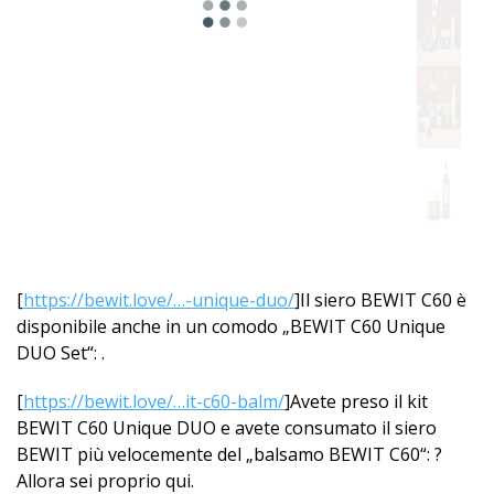
[
https://bewit.love/…-unique-duo/
]Il siero BEWIT C60 è
disponibile anche in un comodo „BEWIT C60 Unique
DUO Set“: .
[
https://bewit.love/…it-c60-balm/
]Avete preso il kit
BEWIT C60 Unique DUO e avete consumato il siero
BEWIT più velocemente del „balsamo BEWIT C60“: ?
Allora sei proprio qui.