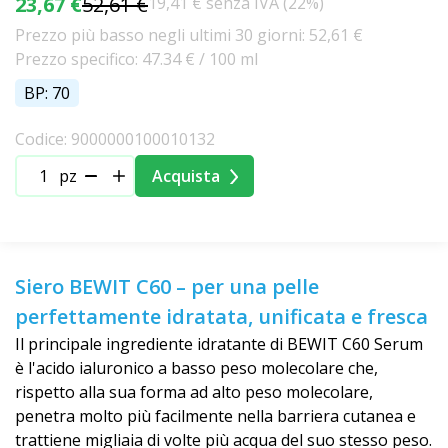
23,67 €
52,61 €
19,41 € senza IVA (22%)
Prezzo più basso negli ultimi 30 giorni: 52,61 €
Prezzo specifico: 47.34 € / 100 ml
BP: 70
Codice: 9000000100010132
pz
Acquista
Siero BEWIT C60 – per una pelle
perfettamente idratata, unificata e fresca
Il principale ingrediente idratante di BEWIT C60 Serum
è l'acido ialuronico a basso peso molecolare che,
rispetto alla sua forma ad alto peso molecolare,
penetra molto più facilmente nella barriera cutanea e
trattiene migliaia di volte più acqua del suo stesso peso.