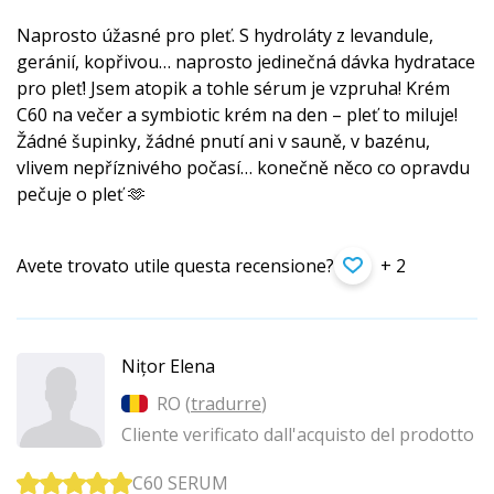
Naprosto úžasné pro pleť. S hydroláty z levandule,
geránií, kopřivou… naprosto jedinečná dávka hydratace
pro pleť! Jsem atopik a tohle sérum je vzpruha! Krém
C60 na večer a symbiotic krém na den – pleť to miluje!
Žádné šupinky, žádné pnutí ani v sauně, v bazénu,
vlivem nepříznivého počasí… konečně něco co opravdu
pečuje o pleť 🫶
Avete trovato utile questa recensione?
+ 2
Nițor Elena
RO (
tradurre
)
Cliente verificato dall'acquisto del prodotto
C60 SERUM