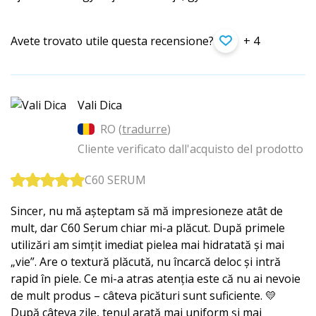
Avete trovato utile questa recensione?
+ 4
Vali Dica
RO (
tradurre
)
Cliente verificato dall'acquisto del prodotto
C60 SERUM
Sincer, nu mă așteptam să mă impresioneze atât de
mult, dar C60 Serum chiar mi-a plăcut. După primele
utilizări am simțit imediat pielea mai hidratată și mai
„vie”. Are o textură plăcută, nu încarcă deloc și intră
rapid în piele. Ce mi-a atras atenția este că nu ai nevoie
de mult produs – câteva picături sunt suficiente. 💛
După câteva zile, tenul arată mai uniform și mai