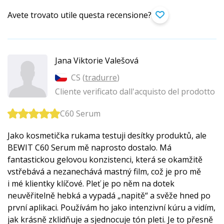
Avete trovato utile questa recensione?
Jana Viktorie Valešová
CS (
tradurre
)
Cliente verificato dall'acquisto del prodotto
C60 Serum
Jako kosmetička rukama testuji desítky produktů, ale
BEWIT C60 Serum mě naprosto dostalo. Má
fantastickou gelovou konzistenci, která se okamžitě
vstřebává a nezanechává mastný film, což je pro mě
i mé klientky klíčové. Pleť je po něm na dotek
neuvěřitelně hebká a vypadá „napitě“ a svěže hned po
první aplikaci. Používám ho jako intenzivní kúru a vidím,
jak krásně zklidňuje a sjednocuje tón pleti. Je to přesně