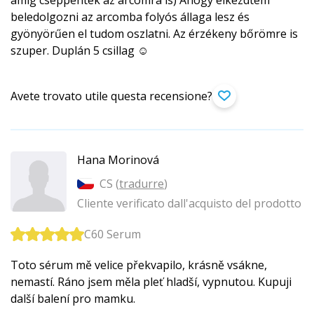
beledolgozni az arcomba folyós állaga lesz és
gyönyörűen el tudom oszlatni. Az érzékeny bőrömre is
szuper. Duplán 5 csillag ☺️
Avete trovato utile questa recensione?
Hana Morinová
CS (
tradurre
)
Cliente verificato dall'acquisto del prodotto
C60 Serum
Toto sérum mě velice překvapilo, krásně vsákne,
nemastí. Ráno jsem měla pleť hladší, vypnutou. Kupuji
další balení pro mamku.