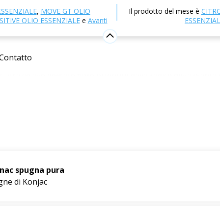
Cosmetici naturali
NULL
ESSENZIALE
,
MOVE GT OLIO
Il prodotto del mese è
CITR
ITIVE OLIO ESSENZIALE
e
Avanti
ESSENZIA
jac
to cosmetico completamente naturale per una cura delicata 
Contatto
, grazie alle delicate fibre ottenute dalla radice della pianta
tta della pelle
, di un delicato peeling e quindi della
rigener
cità e luminosità.
effetto e a seconda del tipo di pelle, potete scegliere
tra di
e spugne di Konjac nelle vostre routine cosmetiche quotid
nac spugna pura
ne di Konjac