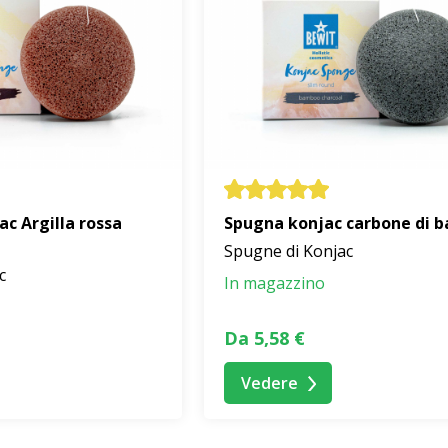
c Argilla rossa
Spugna konjac carbone di 
Spugne di Konjac
c
In magazzino
Da 5,58 €
Vedere