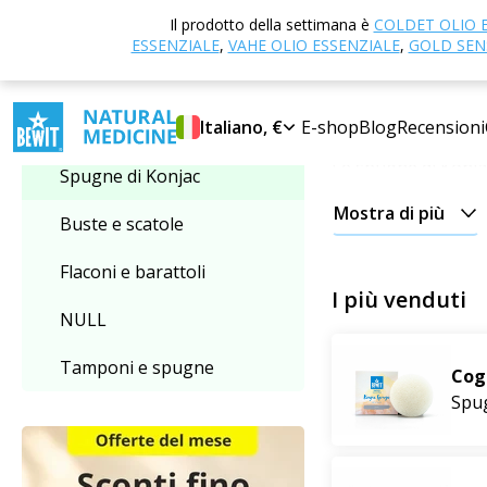
Casa
E-shop
Il prodotto della settimana è
COLDET OLIO 
Selezionare la categoria
ESSENZIALE
,
VAHE OLIO ESSENZIALE
,
GOLD SENS
Spugne di Kon
Scoprite un prodot
Spugne di Konjac
Italiano, €
E-shop
Blog
Recensioni
Le spugne di Konjac
Spugne di Konjac
della
pulizia perfe
Mostra di più
Buste e scatole
restituiranno elasti
Flaconi e barattoli
Per massimizzare l'
I più venduti
senza additivi.
NULL
Tamponi e spugne
Includete le nostr
Cog
Spug