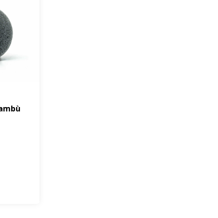
bambù