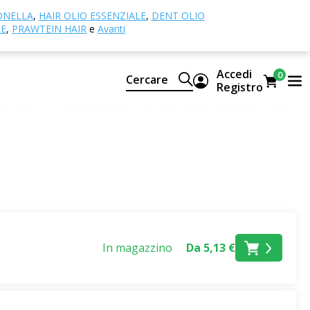
ONELLA
,
HAIR OLIO ESSENZIALE
,
DENT OLIO
LE
,
PRAWTEIN HAIR
e
Avanti
della vostra
pelle
e della
pelle del décolleté
.
Accedi
0
Cercare
Registro
 di konjac, si prenderanno cura della rimozione del trucco,
azione naturale
. Uniformeranno la vostra pelle e le
verse varianti
- con tipi di argilla, con carbone di bambù o
iane e scoprite la loro unicità sulla vostra pelle.
In magazzino
Da 5,13 €