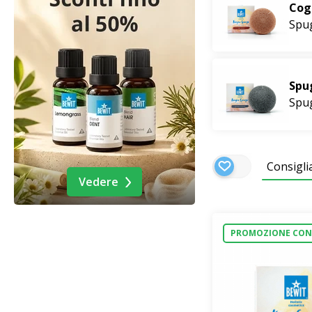
Cogn
Spug
Spu
Spug
Consigli
Vedere
PROMOZIONE CON