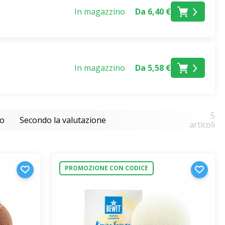
In magazzino
Da 6,40 €
In magazzino
Da 5,58 €
5
so
Secondo la valutazione
articoli
PROMOZIONE CON CODICE