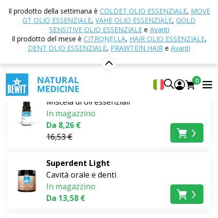
Casa
E-shop
Cosmetici naturali
Cavità orale e
Il prodotto della settimana è
COLDET OLIO ESSENZIALE
,
MOVE
denti
GT OLIO ESSENZIALE
,
VAHE OLIO ESSENZIALE
,
GOLD
SENSITIVE OLIO ESSENZIALE
e
Avanti
Cavità orale e denti
Il prodotto del mese è
CITRONELLA
,
HAIR OLIO ESSENZIALE
,
DENT OLIO ESSENZIALE
,
PRAWTEIN HAIR
e
Avanti
I più venduti
0
Dent olio essenziale
Miscela di oli essenziali
In magazzino
Da 8,26 €
16,53 €
Superdent Light
Cavità orale e denti
In magazzino
Da 13,58 €