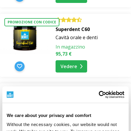
PROMOZIONE CON CODICE
Superdent C60
Cavità orale e denti
In magazzino
95,73 €
Vedere
PROMOZIONE CON CODICE
Superdent Green
Cavità orale e denti
We care about your privacy and comfort
In magazzino
Da 22,31 €
Without the necessary cookies, our website would not