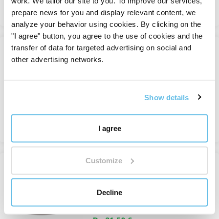
work. We tailor our site to you. To improve our services,
Vedere
prepare news for you and display relevant content, we
analyze your behavior using cookies. By clicking on the
"I agree" button, you agree to the use of cookies and the
transfer of data for targeted advertising on social and
PROMOZIONE CON CODICE
other advertising networks.
Superdent Light
Cavità orale e denti
In magazzino
Show details
Da 13,58 €
Vedere
I agree
Customize
PROMOZIONE CON CODICE
Superdent Strong
Cavità orale e denti
Decline
In magazzino