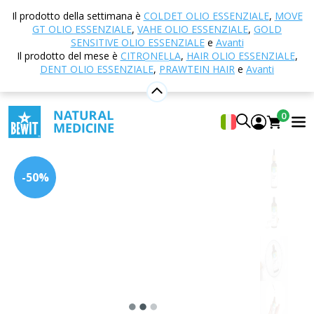
Casa
E-shop
Cosmetici naturali
Cura della pelle
Il prodotto della settimana è
COLDET OLIO ESSENZIALE
,
MOVE
Cacao cerimoniale
Siero al collagene vegano
GT OLIO ESSENZIALE
,
VAHE OLIO ESSENZIALE
,
GOLD
SENSITIVE OLIO ESSENZIALE
e
Avanti
Il prodotto del mese è
CITRONELLA
,
HAIR OLIO ESSENZIALE
,
DENT OLIO ESSENZIALE
,
PRAWTEIN HAIR
e
Avanti
Siero al collagene vegano
BEWIT Vegan collagen serum
0
5
Mostra 53 Recensito da
-50%