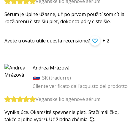
Vegánske kolagénové sérum
Sérum je úplne úžasne, už po prvom použití som cítila
rozžiarenú čistejšiu pleť, dokonca póry čistejšie.
Avete trovato utile questa recensione?
+ 2
Andrea Mrázová
SK (
tradurre
)
Cliente verificato dall'acquisto del prodotto
Vegánske kolagénové sérum
Vynikajúce. Okamžité spevnenie pleti. Stačí máličko,
takže aj dlho vydrží. Už žiadna chémia. 🥰