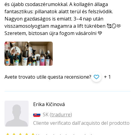
és újabb csodaszérumokkal. A kollagén állaga
fantasztikus: pillanatok alatt terül és felszívódik.
Nagyon gazdaságos is emiatt. 3–4 nap után
visszamosolyogtam magamra a lift tükrében 🥰🪞🫶
Szeretem, biztosan újra fogom vásárolni 💚
Avete trovato utile questa recensione?
+ 1
Erika Kičinová
SK (
tradurre
)
Cliente verificato dall'acquisto del prodotto