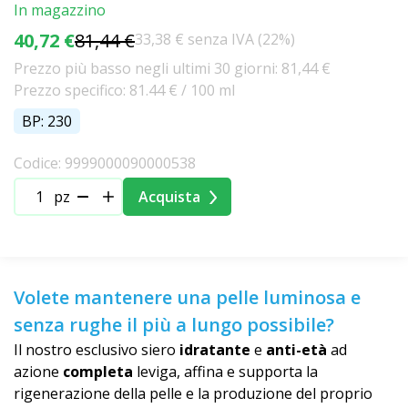
In magazzino
40,72 €
81,44 €
33,38 € senza IVA (22%)
Prezzo più basso negli ultimi 30 giorni: 81,44 €
Prezzo specifico: 81.44 € / 100 ml
BP: 230
Codice: 9999000090000538
pz
Acquista
Volete mantenere una pelle luminosa e
senza rughe il più a lungo possibile?
Il nostro esclusivo siero
idratante
e
anti-età
ad
azione
completa
leviga, affina e supporta la
rigenerazione della pelle e la produzione del proprio