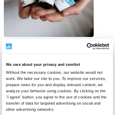
Il numero uno al mondo nelle miscele di oli
essenziali
We care about your privacy and comfort
250 miscele d'autore
BEWIT ha creato 250 miscele d'autore di oli essenziali,
Without the necessary cookies, our website would not
da semplici composizioni a miscele complesse ispirate
work. We tailor our site to you. To improve our services,
all'aromaterapia, alla tradizione e alle conoscenze
prepare news for you and display relevant content, we
moderne.
analyze your behavior using cookies. By clicking on the
Non si tratta solo di quantità. Si tratta di profondità,
"I agree" button, you agree to the use of cookies and the
sviluppo proprio e un ecosistema di fragranze ben
transfer of data for targeted advertising on social and
pensato per la vita di tutti i giorni.
other advertising networks.