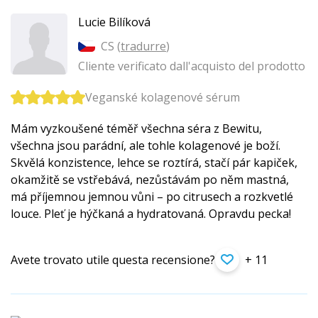
Lucie Bilíková
CS (
tradurre
)
Cliente verificato dall'acquisto del prodotto
Veganské kolagenové sérum
Mám vyzkoušené téměř všechna séra z Bewitu,
všechna jsou parádní, ale tohle kolagenové je boží.
Skvělá konzistence, lehce se roztírá, stačí pár kapiček,
okamžitě se vstřebává, nezůstávám po něm mastná,
má příjemnou jemnou vůni – po citrusech a rozkvetlé
louce. Pleť je hýčkaná a hydratovaná. Opravdu pecka!
Avete trovato utile questa recensione?
+ 11