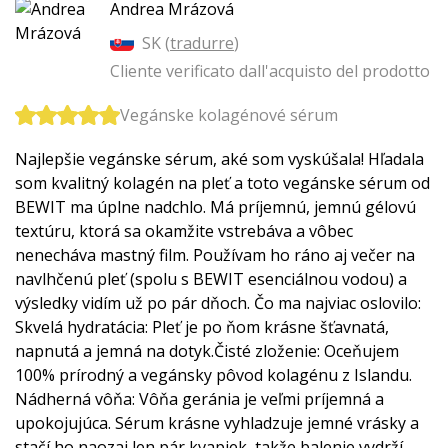
Andrea Mrázová
SK (
tradurre
)
Cliente verificato dall'acquisto del prodotto
Vegánske kolagénové sérum
Najlepšie vegánske sérum, aké som vyskúšala! Hľadala
som kvalitný kolagén na pleť a toto vegánske sérum od
BEWIT ma úplne nadchlo. Má príjemnú, jemnú gélovú
textúru, ktorá sa okamžite vstrebáva a vôbec
nenecháva mastný film. Používam ho ráno aj večer na
navlhčenú pleť (spolu s BEWIT esenciálnou vodou) a
výsledky vidím už po pár dňoch. Čo ma najviac oslovilo:
Skvelá hydratácia: Pleť je po ňom krásne šťavnatá,
napnutá a jemná na dotyk.Čisté zloženie: Oceňujem
100% prírodný a vegánsky pôvod kolagénu z Islandu.
Nádherná vôňa: Vôňa geránia je veľmi príjemná a
upokojujúca. Sérum krásne vyhladzuje jemné vrásky a
stačí ho naozaj len pár kvapiek, takže balenie vydrží