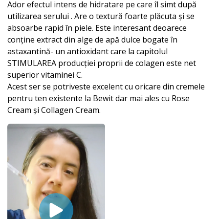
Ador efectul intens de hidratare pe care îl simt după
utilizarea serului . Are o textură foarte plăcuta și se
absoarbe rapid în piele. Este interesant deoarece
conține extract din alge de apă dulce bogate în
astaxantină- un antioxidant care la capitolul
STIMULAREA producției proprii de colagen este net
superior vitaminei C.
Acest ser se potriveste excelent cu oricare din cremele
pentru ten existente la Bewit dar mai ales cu Rose
Cream și Collagen Cream.