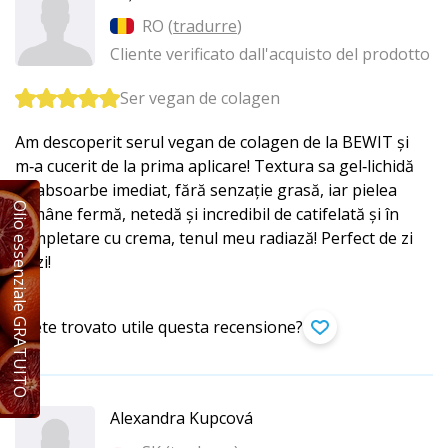
RO (
tradurre
)
Cliente verificato dall'acquisto del prodotto
Ser vegan de colagen
Am descoperit serul vegan de colagen de la BEWIT și
m‑a cucerit de la prima aplicare! Textura sa gel‑lichidă
se absoarbe imediat, fără senzație grasă, iar pielea
Olio essenziale GRATUITO
rămâne fermă, netedă și incredibil de catifelată și în
completare cu crema, tenul meu radiază! Perfect de zi
cu zi!
Avete trovato utile questa recensione?
Alexandra Kupcová