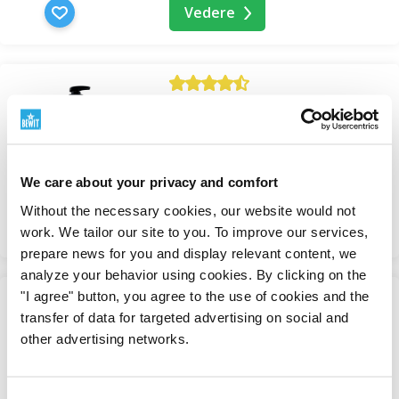
preparare il tuo detergente per piatti in pochi minuti.
Vedere
Sul blog trovi
istruzioni passo dopo passo
. Altri consigli
e ricette si trovano nella sezione
Creazioni Essenziali
.
Domande frequenti
Sapone liquido Nimb
Materie prime cosmetiche
Il sapone di Castiglia sgrassa come un normale
In magazzino
detergente per piatti?
We care about your privacy and comfort
Da 8,04 €
Per la normale cucina domestica sì. Bastano poche
Without the necessary cookies, our website would not
Vedere
gocce in acqua calda. Per pentole molto bruciate o
work. We tailor our site to you. To improve our services,
estremamente unte, aiuta pre-ammollare o aggiungere
prepare news for you and display relevant content, we
bicarbonato di sodio.
analyze your behavior using cookies. By clicking on the
"I agree" button, you agree to the use of cookies and the
-30%
transfer of data for targeted advertising on social and
Soda Bicarbona - materia
Il sapone di Castiglia può essere usato in
other advertising networks.
prima naturale per la
lavastoviglie?
cosmesi, la pulizia e la cura
Sì, dal sapone di Castiglia puoi preparare il tuo
della casa
detergente liquido per lavastoviglie.