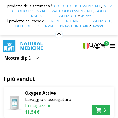
Casa
E-shop
Detergenti ECO
Lavaggio
Il prodotto della settimana è
COLDET OLIO ESSENZIALE
,
MOVE
stoviglie e cucina
GT OLIO ESSENZIALE
,
VAHE OLIO ESSENZIALE
,
GOLD
SENSITIVE OLIO ESSENZIALE
e
Avanti
Lavaggio stoviglie e cucina
Il prodotto del mese è
CITRONELLA
,
HAIR OLIO ESSENZIALE
,
DENT OLIO ESSENZIALE
,
PRAWTEIN HAIR
e
Avanti
Le stoviglie da cui mangi, il piano di lavoro su cui tagli, il
lavello in cui lavi frutta e verdura. Tutto ciò che pulisci in
0
cucina entra nuovamente in contatto con il cibo. Per
questo è ancora più importante con quali prodotti lavi
Mostra di più
le stoviglie e le superfici della cucina. I prodotti BEWIT di
questa categoria sono realizzati con sostanze naturali
e affrontano efficacemente il grasso e lo sporco
I più venduti
comune.
Oxygen Active
Sapone di Castiglia per stoviglie e superfici
Lavaggio e asciugatura
In magazzino
Il sapone liquido di Castiglia
è prodotto con oli vegetali
11,54 €
secondo il metodo tradizionale di saponificazione.