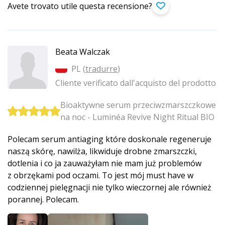
Avete trovato utile questa recensione?
Beata Walczak
PL (
tradurre
)
Cliente verificato dall'acquisto del prodotto
Bioaktywne serum przeciwzmarszczkowe
na noc - Luminéa Revive Night Ritual BIO
Polecam serum antiaging które doskonale regeneruje
naszą skórę, nawilża, likwiduje drobne zmarszczki,
dotlenia i co ja zauważyłam nie mam już problemów
z obrzękami pod oczami. To jest mój must have w
codziennej pielęgnacji nie tylko wieczornej ale również
porannej. Polecam.