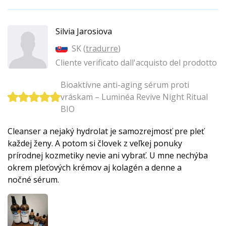
Silvia Jarosiova
SK (
tradurre
)
Cliente verificato dall'acquisto del prodotto
Bioaktívne anti-aging sérum proti
vráskam – Luminéa Revive Night Ritual
BIO
Cleanser a nejaký hydrolat je samozrejmosť pre pleť
každej ženy. A potom si človek z veľkej ponuky
prírodnej kozmetiky nevie ani vybrať. U mne nechýba
okrem pleťových krémov aj kolagén a denne a
nočné sérum.