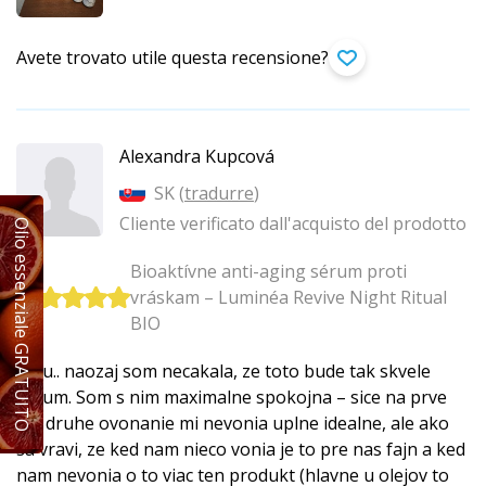
Avete trovato utile questa recensione?
Alexandra Kupcová
SK (
tradurre
)
Cliente verificato dall'acquisto del prodotto
Olio essenziale GRATUITO
Bioaktívne anti-aging sérum proti
vráskam – Luminéa Revive Night Ritual
BIO
Wau.. naozaj som necakala, ze toto bude tak skvele
serum. Som s nim maximalne spokojna – sice na prve
ani druhe ovonanie mi nevonia uplne idealne, ale ako
sa vravi, ze ked nam nieco vonia je to pre nas fajn a ked
nam nevonia o to viac ten produkt (hlavne u olejov to