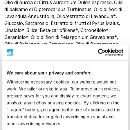
Olio di buccia di Citrus Aurantium Dulcis espresso, Olio
di balsamo di Dipterocarpus Turbinatus, Olio di fiori di
Lavandula Angustifolia, Olio/estratto di Lavandula*,
Glucosio, Saccarosio, Estratto di frutti di Pyrus Malus,
Linalolo*, Silice, Beta-cariofillene*, Citronellolo*,
Geraniolo*, Olio di fiori di Pelargonium Graveolens*,
Olio di Pelargonium Graveolens, Olio di Pogostemon
Cablin, Olio di Pogostemon Cablin*, Olio di legno di
Aniba Rosaeodora, Olio di buccia di Citrus Aurantium
Dulcis, Citrus Reticulata Peel Oil, Terpinolene*, Linalyl
Acetate*, Pinene*, Cedrus Deodara Wood Oil, Canfora*,
We care about your privacy and comfort
Boswellia Serrata Oil, Anethole*, Salvia Sclarea Oil,
Without the necessary cookies, our website would not
Laurus Nobilis Leaf Oil, Laurus Nobilis Leaf Oil*,
work. We tailor our site to you. To improve our services,
Mentha Piperita Oil, Olio di Mentha Piperita*, Olio di
prepare news for you and display relevant content, we
foglie di Ocimum Sanctum, Olio di semi di Pimpinella
analyze your behavior using cookies. By clicking on the
Anisum, Olio di foglie di Rosmarinus Officinalis,
"I agree" button, you agree to the use of cookies and the
Mentolo*, Olio di Cymbopogon Martini, Citrale*, Olio di
transfer of data for targeted advertising on social and
semi di Daucus Carota Sativa, Olio di resina di Styrax
other advertising networks.
Benzoin, Estratto di gemme di Castanea Sativa, Estratto