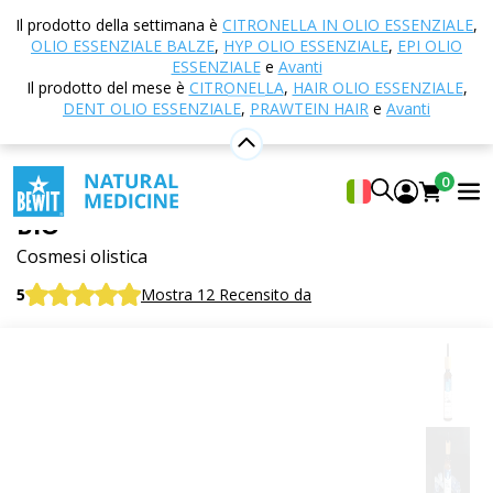
Casa
E-shop
Cosmetici naturali
Cura della pelle
Il prodotto della settimana è
CITRONELLA IN OLIO ESSENZIALE
,
Siero anti-età bioattivo contro le rughe -
OLIO ESSENZIALE BALZE
,
HYP OLIO ESSENZIALE
,
EPI OLIO
Luminéa Revive Night Ritual BIO
ESSENZIALE
e
Avanti
Il prodotto del mese è
CITRONELLA
,
HAIR OLIO ESSENZIALE
,
DENT OLIO ESSENZIALE
,
PRAWTEIN HAIR
e
Avanti
Siero anti-età bioattivo contro le
0
rughe - Luminéa Revive Night Ritual
BIO
Cosmesi olistica
5
Mostra 12 Recensito da