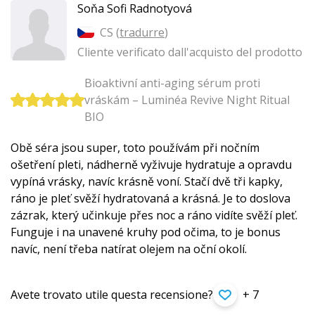
Soňa Sofi Radnotyová
CS (
tradurre
)
Cliente verificato dall'acquisto del prodotto
Bioaktivní anti-aging sérum proti
vráskám – Luminéa Revive Night Ritual
BIO
Obě séra jsou super, toto používám při nočním
ošetření pleti, nádherně vyživuje hydratuje a opravdu
vypíná vrásky, navíc krásně voní. Stačí dvě tři kapky,
ráno je pleť svěží hydratovaná a krásná. Je to doslova
zázrak, který učinkuje přes noc a ráno vidíte svěží pleť.
Funguje i na unavené kruhy pod očima, to je bonus
navíc, není třeba natírat olejem na oční okolí.
Avete trovato utile questa recensione?
+ 7