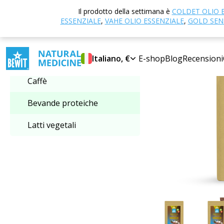
Casa
E-shop
Il prodotto della settimana è
COLDET OLIO 
Selezionare la categoria
ESSENZIALE
,
VAHE OLIO ESSENZIALE
,
GOLD SENS
SUPER PREZZO
Bevande proteiche
Italiano, €
E-shop
Blog
Recensioni
Caffè
Bevande proteiche
Latti vegetali