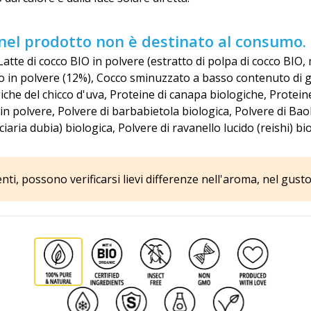
to nel prodotto non è destinato al consumo.
, Latte di cocco BIO in polvere (estratto di polpa di cocco BI
o in polvere (12%), Cocco sminuzzato a basso contenuto di g
iche del chicco d'uva, Proteine di canapa biologiche, Proteine
) in polvere, Polvere di barbabietola biologica, Polvere di B
aria dubia) biologica, Polvere di ravanello lucido (reishi) bi
i, possono verificarsi lievi differenze nell'aroma, nel gusto e 