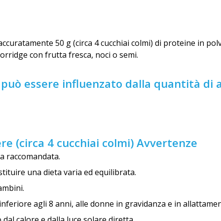
ccuratamente 50 g (circa 4 cucchiai colmi) di proteine in pol
porridge con frutta fresca, noci o semi.
 può essere influenzato dalla quantità di
ere (circa 4 cucchiai colmi) Avvertenze
ra raccomandata.
tituire una dieta varia ed equilibrata.
ambini.
nferiore agli 8 anni, alle donne in gravidanza e in allattame
 dal calore e dalla luce solare diretta.