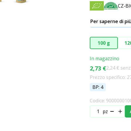
CZ-BI
Per saperne di pi
100 g
12
In magazzino
2,73 €
2,24 € senz
Prezzo specifico: 2
BP: 4
Codice: 90000001
pz