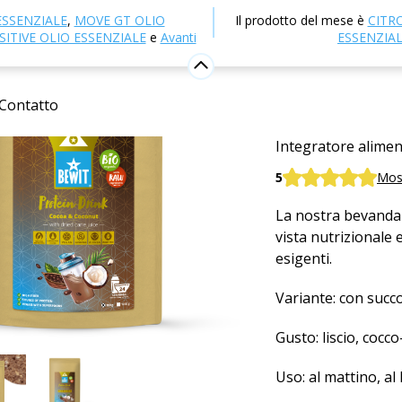
NULL
Caffè
Bevande proteiche
Bevanda proteica al
ESSENZIALE
,
MOVE GT OLIO
Il prodotto del mese è
CITR
ITIVE OLIO ESSENZIALE
e
Avanti
ESSENZIA
Bevanda p
succo di 
Contatto
Integratore alime
5
Most
La nostra bevanda 
vista nutrizionale 
esigenti.
Variante: con succo
Gusto: liscio, cocc
Uso: al mattino, al 