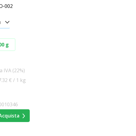
O-002
ù
00 g
a IVA (22%)
7.32 € / 1 kg
00010346
Acquista