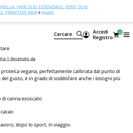
 cacao con cocco e succo di canna essiccato, BIO
ONELLA
,
HAIR OLIO ESSENZIALE
,
DENT OLIO
LE
,
PRAWTEIN HAIR
e
Avanti
roteica al cacao con cocco e
canna essiccato, BIO
Accedi
0
Cercare
Registro
ntare
ra 1 Recensito da
proteica vegana, perfettamente calibrata dal punto di
e del gusto, è in grado di soddisfare anche i bisogni più
 di canna essiccato
o-cacao
lavoro, dopo lo sport, in viaggio.