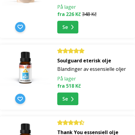
På lager
fra 226 Kč
348 Kč
Se
Soulguard eterisk olje
Blandinger av essensielle oljer
På lager
fra 518 Kč
Se
Thank You essensiell olje