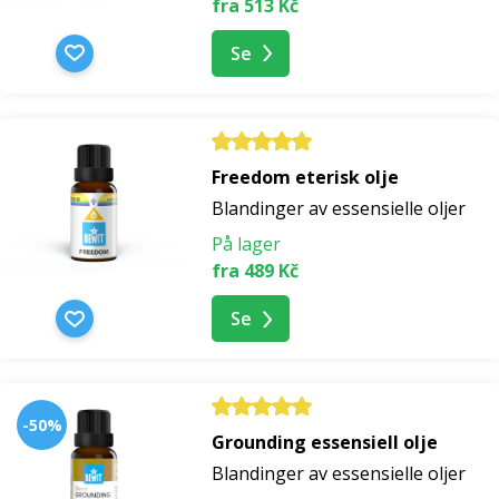
fra 513 Kč
Se
Freedom eterisk olje
Blandinger av essensielle oljer
På lager
fra 489 Kč
Se
-50%
Grounding essensiell olje
Blandinger av essensielle oljer