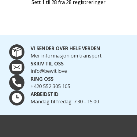
Sett 1 til 28 fra 28 registreringer
VI SENDER OVER HELE VERDEN
Mer informasjon om transport
SKRIV TIL OSS
info@bewit.love
RING OSS
+420 552 305 105
ARBEIDSTID
Mandag til fredag: 7:30 - 15:00