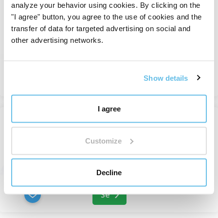
analyze your behavior using cookies. By clicking on the
Learning eterisk olje
"I agree" button, you agree to the use of cookies and the
transfer of data for targeted advertising on social and
Blandinger av essensielle oljer
other advertising networks.
På lager
fra 510 Kč
Se
Show details
I agree
Love essensiell olje
Customize
Blandinger av essensielle oljer
På lager
Decline
fra 571 Kč
Se