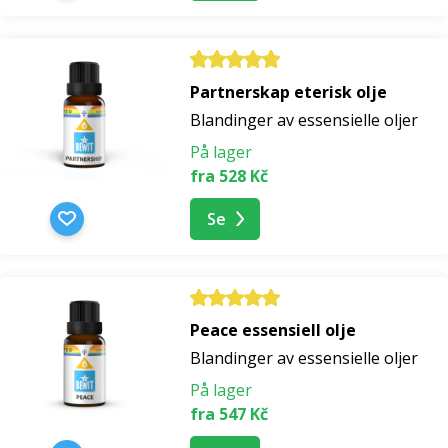
Partnerskap eterisk olje
Blandinger av essensielle oljer
På lager
fra 528 Kč
Se
Peace essensiell olje
Blandinger av essensielle oljer
På lager
fra 547 Kč