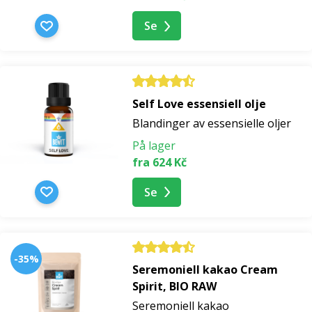
Se
Self Love essensiell olje
Blandinger av essensielle oljer
På lager
fra 624 Kč
Se
-35%
Seremoniell kakao Cream
Spirit, BIO RAW
Seremoniell kakao