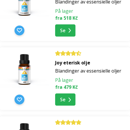
Blandinger av essensielle oljer
På lager
fra 518 Kč
Se
Joy eterisk olje
Blandinger av essensielle oljer
På lager
fra 479 Kč
Se