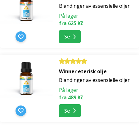
Blandinger av essensielle oljer
På lager
fra 625 Kč
Se
Winner eterisk olje
Blandinger av essensielle oljer
På lager
fra 489 Kč
Se