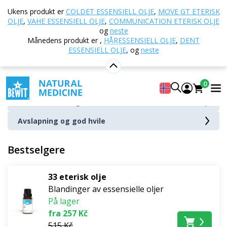
Hjem
E-butikk
Mulig støtte for
Mental velvære
Ukens produkt er
COLDET ESSENSIELL OLJE
,
MOVE GT ETERISK
og emosjonell harmoni
OLJE
,
VAHE ESSENSIELL OLJE
,
COMMUNICATION ETERISK OLJE
og
neste
Mental velvære og emosjonell harmoni
Månedens produkt er
,
HÅRESSENSIELL OLJE
,
DENT
ESSENSIELL OLJE
,
og
neste
Emosjonell stabilitet
Mental friskhet
0
Glede, letthet og forbindelse
Avslapning og god hvile
Bestselgere
33 eterisk olje
Blandinger av essensielle oljer
På lager
fra 257 Kč
515 Kč