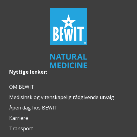
Nyttige lenker:
OM BEWIT
Medisinsk og vitenskapelig rådgivende utvalg
Åpen dag hos BEWIT
Karriere
Transport