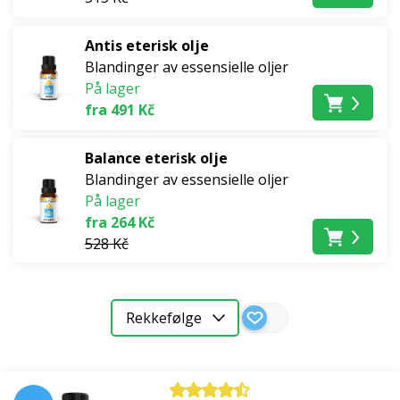
Emosjonell
Antis eterisk olje
stabilitet
Blandinger av essensielle oljer
På lager
Mental
fra 491 Kč
friskhet
Balance eterisk olje
Glede,
Blandinger av essensielle oljer
letthet
På lager
og
fra 264 Kč
forbindelse
528 Kč
Avslapning
og
god
Rekkefølge
hvile