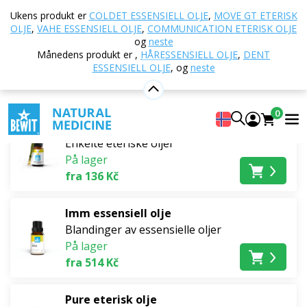
Hjem
E-butikk
Mulig støtte for
Aromaterapi og
Ukens produkt er
COLDET ESSENSIELL OLJE
,
MOVE GT ETERISK
indre verden
Romharmoni og renselse
OLJE
,
VAHE ESSENSIELL OLJE
,
COMMUNICATION ETERISK OLJE
og
neste
Romharmoni og renselse
Månedens produkt er
,
HÅRESSENSIELL OLJE
,
DENT
ESSENSIELL OLJE
,
og
neste
Bestselgere
0
Sitronella eterisk olje
Enkelte eteriske oljer
På lager
fra 136 Kč
Imm essensiell olje
Blandinger av essensielle oljer
På lager
fra 514 Kč
Pure eterisk olje