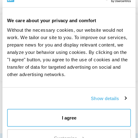
We care about your privacy and comfort
Without the necessary cookies, our website would not
Sitronella eterisk olje
work. We tailor our site to you. To improve our services,
Enkelte eteriske oljer
prepare news for you and display relevant content, we
På lager
analyze your behavior using cookies. By clicking on the
fra 136 Kč
"I agree" button, you agree to the use of cookies and the
transfer of data for targeted advertising on social and
Se
other advertising networks.
Show details
Sett 1 til 4 fra 4 registreringer
I agree
Customize