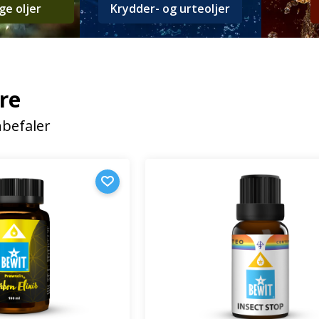
ge oljer
Krydder- og urteoljer
re
befaler