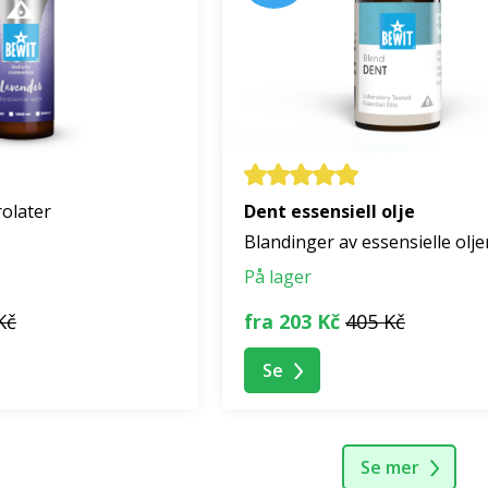
olater
Dent essensiell olje
Blandinger av essensielle olje
På lager
Kč
fra 203 Kč
405 Kč
Se
Se mer