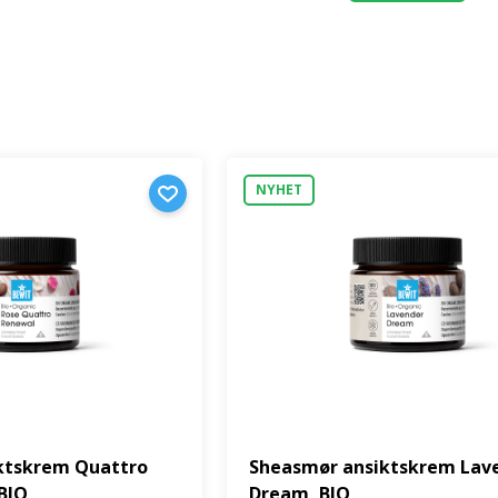
NYHET
ktskrem Quattro
Sheasmør ansiktskrem Lav
BIO
Dream, BIO