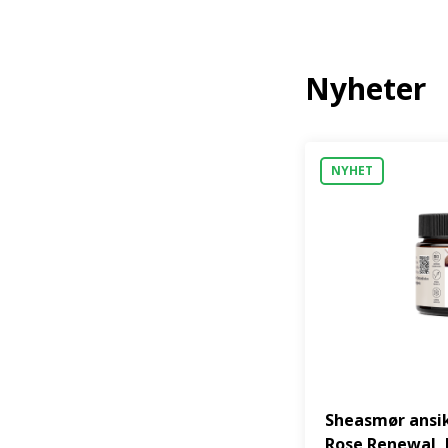
Nyheter
NYHET
Sheasmør ansi
Rose Renewal, 