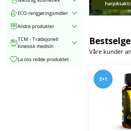
harpiksakti
ECO-rengjøringsmidler
Andre produkter
Bestselge
TCM - Tradisjonell
kinesisk medisin
Våre kunder an
La oss redde produktet
2+1