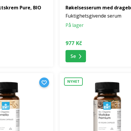
ktskrem Pure, BIO
Røkelsesserum med drageb
Fuktighetsgivende serum
På lager
977 Kč
Se
NYHET