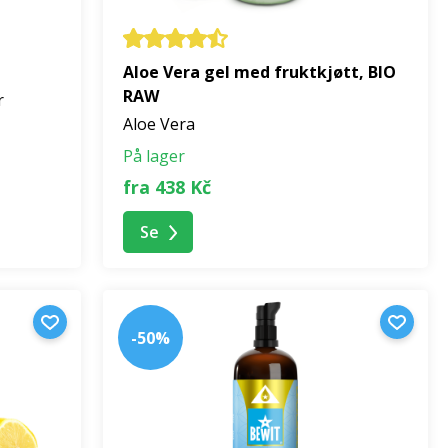
Aloe Vera gel med fruktkjøtt, BIO
RAW
r
Aloe Vera
På lager
fra 438 Kč
Se
-50%