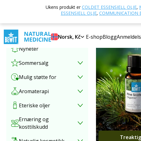
Ukens produkt er
COLDET ESSENSIELL OLJE
,
Velg kategori
NATUR
ESSENSIELL OLJE
,
COMMUNICATION E
i hver dr
Spesialtilbud
Norsk, Kč
E-shop
Blogg
Anmeldels
Nyheter
Sommersalg
Mulig støtte for
Aromaterapi
Eteriske oljer
Ernæring og
kosttilskudd
Treakti
Naturlig kosmetikk