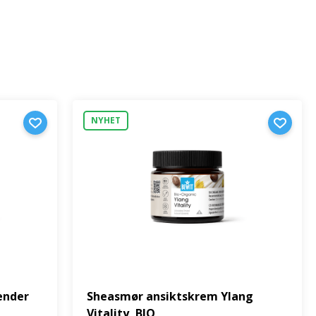
NYHET
ender
Sheasmør ansiktskrem Ylang
Vitality, BIO