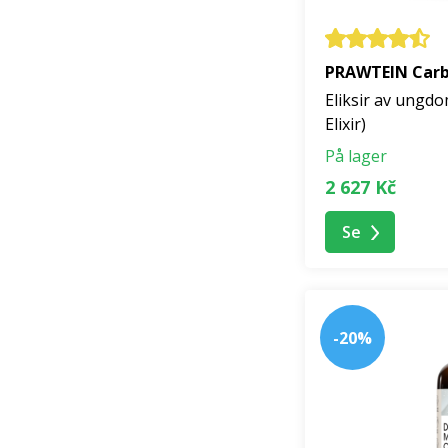
PRAWTEIN Carbo
Eliksir av ungdo
Elixir)
På lager
2 627 Kč
Se
-20%