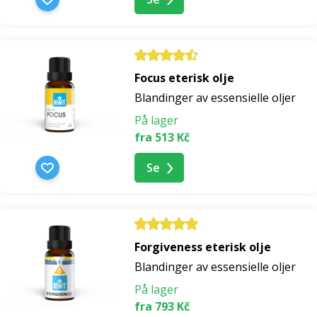
Focus eterisk olje
Blandinger av essensielle oljer
På lager
fra 513 Kč
Se
Forgiveness eterisk olje
Blandinger av essensielle oljer
På lager
fra 793 Kč