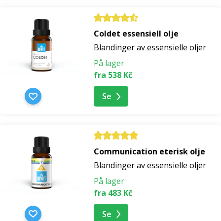
Coldet essensiell olje
Blandinger av essensielle oljer
På lager
fra 538 Kč
Se
Communication eterisk olje
Blandinger av essensielle oljer
På lager
fra 483 Kč
Se