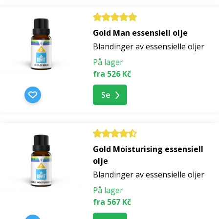
Gold Man essensiell olje
Blandinger av essensielle oljer
På lager
fra 526 Kč
Se
Gold Moisturising essensiell
olje
Blandinger av essensielle oljer
På lager
fra 567 Kč