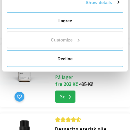
Show details
På lager
fra 546 Kč
I agree
Se
Customize
MÅNEDENS PRODUKT
Decline
Dent essensiell olje
-50%
Blandinger av essensielle oljer
På lager
fra 203 Kč
405 Kč
Se
Despacito eterisk olje