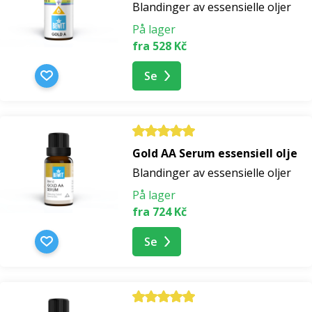
Blandinger av essensielle oljer
På lager
fra 528 Kč
Se
Gold AA Serum essensiell olje
Blandinger av essensielle oljer
På lager
fra 724 Kč
Se