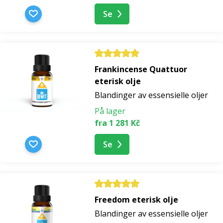
Se
Frankincense Quattuor
eterisk olje
Blandinger av essensielle oljer
På lager
fra 1 281 Kč
Se
Freedom eterisk olje
Blandinger av essensielle oljer