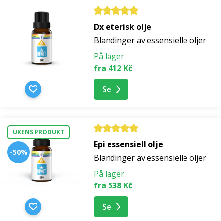
Dx eterisk olje
Blandinger av essensielle oljer
På lager
fra 412 Kč
Se
UKENS PRODUKT
Epi essensiell olje
-50%
Blandinger av essensielle oljer
På lager
fra 538 Kč
Se