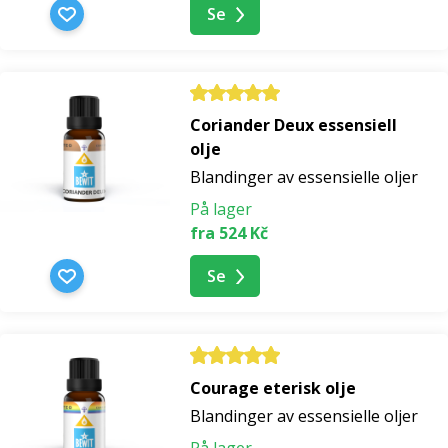
Se
Coriander Deux essensiell
olje
Blandinger av essensielle oljer
På lager
fra 524 Kč
Se
Courage eterisk olje
Blandinger av essensielle oljer
På lager