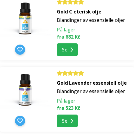
Gold C eterisk olje
Blandinger av essensielle oljer
På lager
fra 682 Kč
Se
Gold Lavender essensiell olje
Blandinger av essensielle oljer
På lager
fra 523 Kč
Se