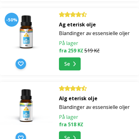
-50%
Ag eterisk olje
Blandinger av essensielle oljer
På lager
fra 259 Kč
519 Kč
Se
Alg eterisk olje
Blandinger av essensielle oljer
På lager
fra 518 Kč
Se