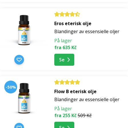
Eros eterisk olje
Blandinger av essensielle oljer
På lager
fra 635 Kč
Se
-50%
Flow B eterisk olje
Blandinger av essensielle oljer
På lager
fra 255 Kč
509 Kč
Se