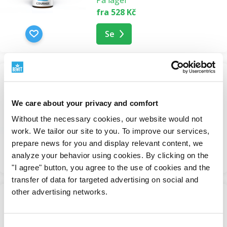
fra 528 Kč
Se
Creativity essensiell olje
We care about your privacy and comfort
Blandinger av essensielle oljer
Without the necessary cookies, our website would not
På lager
work. We tailor our site to you. To improve our services,
fra 515 Kč
prepare news for you and display relevant content, we
Se
analyze your behavior using cookies. By clicking on the
"I agree" button, you agree to the use of cookies and the
transfer of data for targeted advertising on social and
other advertising networks.
Deep Sleep eterisk olje
Blandinger av essensielle oljer