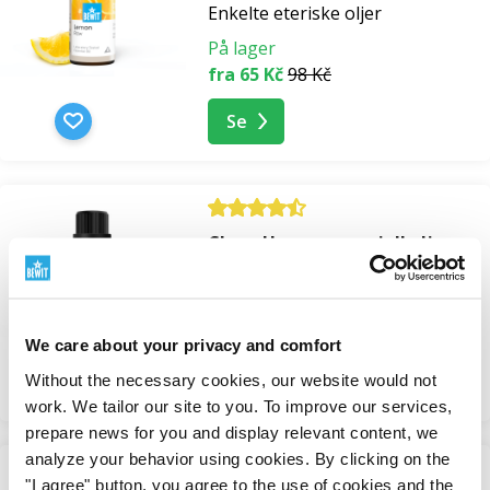
Enkelte eteriske oljer
På lager
fra 65 Kč
98 Kč
Se
Clean Home essensiell olje
Blandinger av essensielle oljer
På lager
fra 203 Kč
We care about your privacy and comfort
Se
Without the necessary cookies, our website would not
work. We tailor our site to you. To improve our services,
prepare news for you and display relevant content, we
analyze your behavior using cookies. By clicking on the
UKENS PRODUKT
"I agree" button, you agree to the use of cookies and the