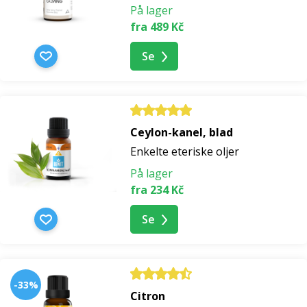
På lager
fra 489 Kč
Se
Ceylon-kanel, blad
Enkelte eteriske oljer
På lager
fra 234 Kč
Se
-33%
Citron