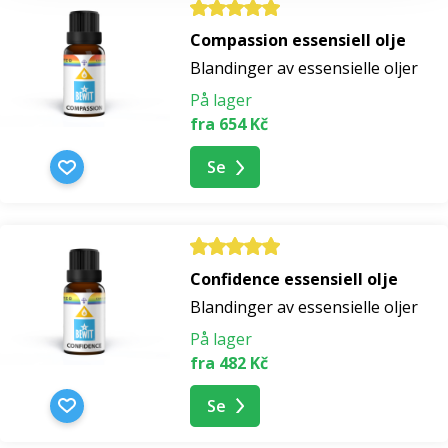
Compassion essensiell olje
Blandinger av essensielle oljer
På lager
fra 654 Kč
Se
Confidence essensiell olje
Blandinger av essensielle oljer
På lager
fra 482 Kč
Se