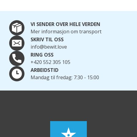
VI SENDER OVER HELE VERDEN
Mer informasjon om transport
SKRIV TIL OSS
info@bewit.love
RING OSS
+420 552 305 105
ARBEIDSTID
Mandag til fredag: 7:30 - 15:00