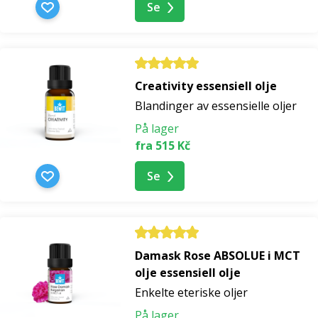
Se
Creativity essensiell olje
Blandinger av essensielle oljer
På lager
fra 515 Kč
Se
Damask Rose ABSOLUE i MCT
olje essensiell olje
Enkelte eteriske oljer
På lager