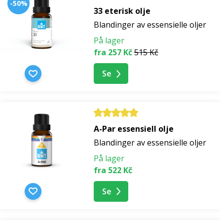
-50%
33 eterisk olje
Blandinger av essensielle oljer
På lager
fra 257 Kč
515 Kč
Se
A-Par essensiell olje
Blandinger av essensielle oljer
På lager
fra 522 Kč
Se