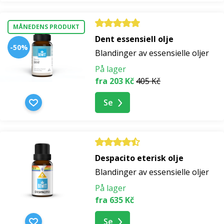
MÅNEDENS PRODUKT
Dent essensiell olje
-50%
Blandinger av essensielle oljer
På lager
fra 203 Kč
405 Kč
Se
Despacito eterisk olje
Blandinger av essensielle oljer
På lager
fra 635 Kč
Se