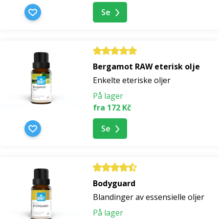
Se
Bergamot RAW eterisk olje
Enkelte eteriske oljer
På lager
fra 172 Kč
Se
Bodyguard
Blandinger av essensielle oljer
På lager