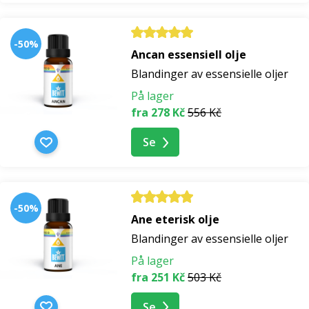
-50%
Ancan essensiell olje
Blandinger av essensielle oljer
På lager
fra 278 Kč
556 Kč
Se
-50%
Ane eterisk olje
Blandinger av essensielle oljer
På lager
fra 251 Kč
503 Kč
Se