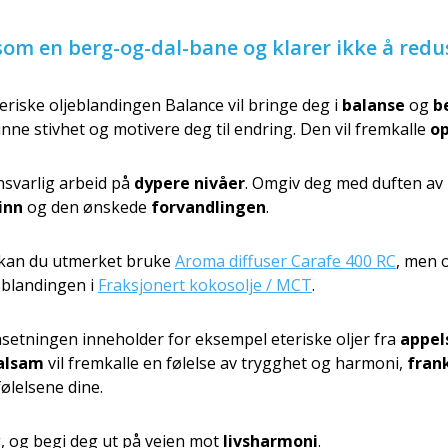
som en berg-og-dal-bane og klarer ikke å red
eriske oljeblandingen Balance vil bringe deg i
balanse
og
b
inne stivhet og motivere deg til endring. Den vil fremkalle
o
nsvarlig arbeid på
dypere nivåer
. Omgiv deg med duften av B
sinn
og den ønskede
forvandlingen
.
 kan du utmerket bruke
Aroma diffuser Carafe 400 RC
, men 
 blandingen i
Fraksjonert kokosolje / MCT
.
etningen inneholder for eksempel eteriske oljer fra
appel
alsam
vil fremkalle en følelse av trygghet og harmoni,
fran
ølelsene dine.
, og begi deg ut på veien mot
livsharmoni
.