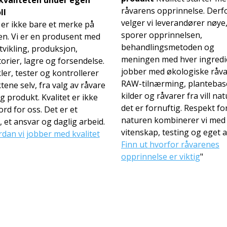
råvarens opprinnelse. Derf
ll
velger vi leverandører nøye
er ikke bare et merke på
sporer opprinnelsen,
en. Vi er en produsent med
behandlingsmetoden og
vikling, produksjon,
meningen med hver ingredie
orier, lagre og forsendelse.
jobber med økologiske råva
kler, tester og kontrollerer
RAW-tilnærming, plantebas
ene selv, fra valg av råvare
kilder og råvarer fra vill na
dig produkt. Kvalitet er ikke
det er fornuftig. Respekt fo
ord for oss. Det er et
naturen kombinerer vi med
 et ansvar og daglig arbeid.
vitenskap, testing og eget 
dan vi jobber med kvalitet
Finn ut hvorfor råvarenes
opprinnelse er viktig
"