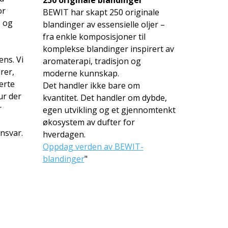
or
BEWIT har skapt 250 originale
, og
blandinger av essensielle oljer –
fra enkle komposisjoner til
komplekse blandinger inspirert av
ns. Vi
aromaterapi, tradisjon og
rer,
moderne kunnskap.
erte
Det handler ikke bare om
tur der
kvantitet. Det handler om dybde,
r
egen utvikling og et gjennomtenkt
økosystem av dufter for
ansvar.
hverdagen.
Oppdag verden av BEWIT-
blandinger
"