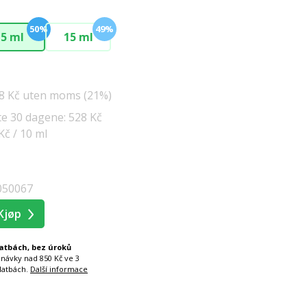
50%
49%
5 ml
15 ml
8 Kč uten moms (21%)
ste 30 dagene: 528 Kč
Kč / 10 ml
050067
Kjøp
latbách, bez úroků
dnávky nad 850 Kč ve 3
latbách.
Další informace