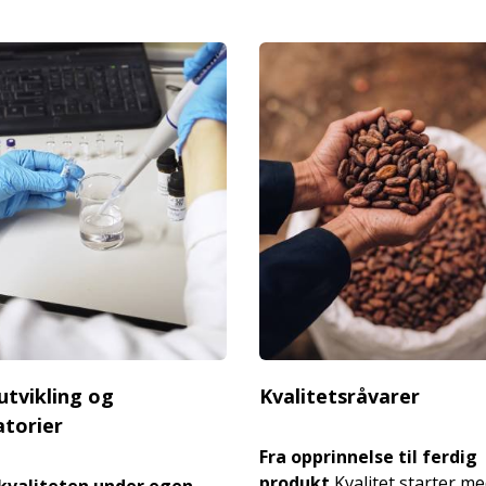
utvikling og
Kvalitetsråvarer
atorier
Fra opprinnelse til ferdig
produkt
Kvalitet starter m
 kvaliteten under egen