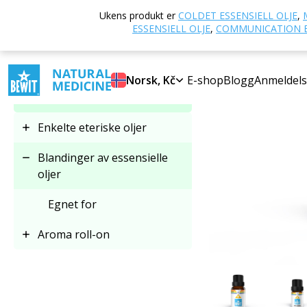
Hjem
E-butikk
Ukens produkt er
COLDET ESSENSIELL OLJE
,
Velg kategori
ESSENSIELL OLJE
,
COMMUNICATION E
-50%
Blandinger av essensielle
Norsk, Kč
E-shop
Blogg
Anmeldels
oljer
Enkelte eteriske oljer
Blandinger av essensielle
oljer
Egnet for
Aroma roll-on