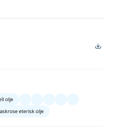
l olje
skrose eterisk olje