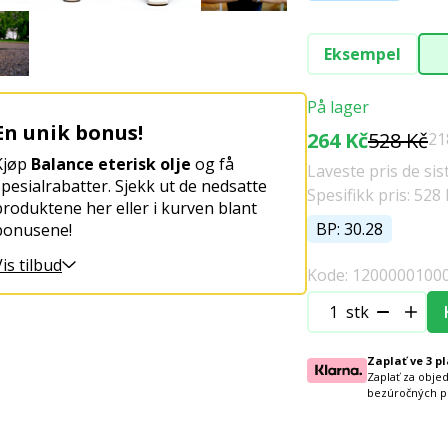
Eksempel
På lager
En unik bonus!
264 Kč
528 Kč
21
Kjøp
Balance eterisk olje
og få
Laveste pris de si
spesialrabatter. Sjekk ut de nedsatte
Spesifikk pris: 528 
produktene her eller i kurven blant
BP: 30.28
bonusene!
is tilbud
Kode: 1200000100
stk
Zaplať ve 3 p
Zaplať za obje
bezúročných p