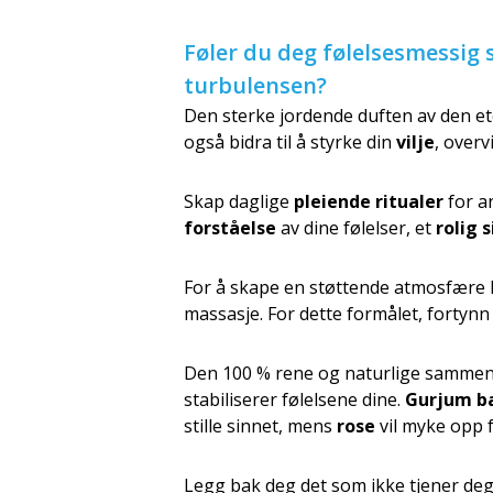
Føler du deg følelsesmessig 
turbulensen?
Den sterke jordende duften av den et
også bidra til å styrke din
vilje
, overv
Skap daglige
pleiende ritualer
for a
forståelse
av dine følelser, et
rolig 
For å skape en støttende atmosfære
massasje. For dette formålet, fortynn
Den 100 % rene og naturlige sammens
stabiliserer følelsene dine.
Gurjum b
stille sinnet, mens
rose
vil myke opp f
Legg bak deg det som ikke tjener deg