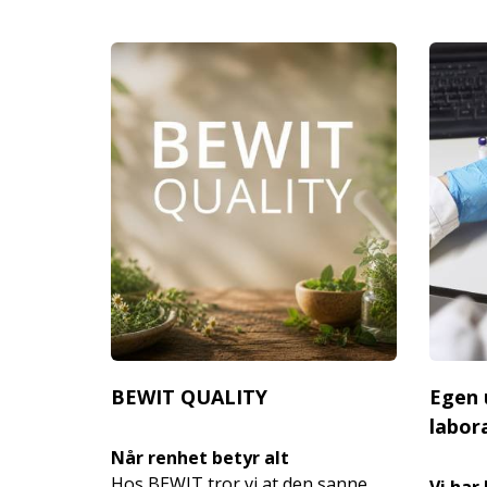
BEWIT QUALITY
Egen 
labor
Når renhet betyr alt
Hos BEWIT tror vi at den sanne
Vi har