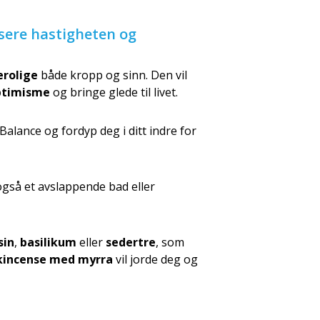
usere hastigheten og
erolige
både kropp og sinn. Den vil
ptimisme
og bringe glede til livet.
alance og fordyp deg i ditt indre for
også et avslappende bad eller
sin
,
basilikum
eller
sedertre
, som
kincense med myrra
vil jorde deg og