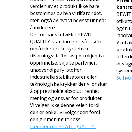
verdien av et produkt ikke bare
kontro
bestemmes av hva vi tilfører det,
BEWIT 
men også av hva vi bevisst unngår
etikett
å inkludere.
egen ut
Derfor har vi utviklet BEWIT
laborat
QUALITY-standarden – vårt løfte
Vi utvi
om å ikke bruke syntetiske
produkt
tilsetningsstoffer av petrokjemisk
til fer
opprinnelse, skjulte parfymer,
et slag
unødvendige fyllstoffer,
system,
industrielle stabilisatorer eller
Se hvor
teknologiske krykker der vi ønsker
å opprettholde absolutt renhet,
mening og ansvar for produktet.
Vi velger ikke denne veien fordi
den er enkel. Vi velger den fordi
den gir mening for oss.
Lær mer om BEWIT QUALITY-