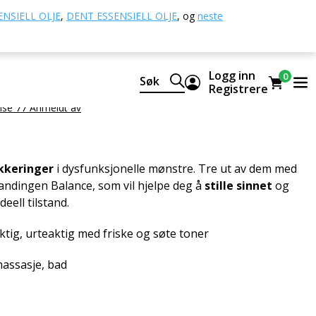
 oljer
Balance eterisk olje
NSIELL OLJE
,
DENT ESSENSIELL OLJE
,
og
neste
terisk olje
Logg inn
0
Søk
lig CTEO® eterisk oljeblanding
Registrere
ise 77 Anmeldt av
kkeringer
i dysfunksjonelle mønstre. Tre ut av dem med
landingen Balance, som vil hjelpe deg å
stille sinnet
og
ideell tilstand.
aktig, urteaktig med friske og søte toner
massasje, bad