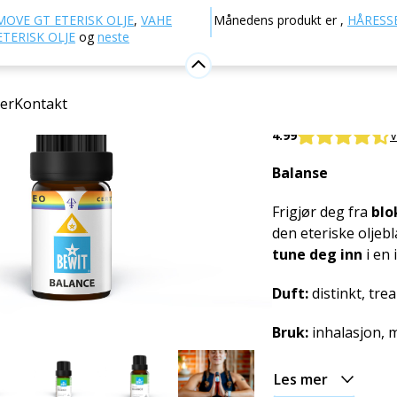
Aromaterapi
Eteriske oljer
Blandinger av essensielle
MOVE GT ETERISK OLJE
,
VAHE
Månedens produkt er
,
HÅRESSE
TERISK OLJE
og
neste
Balance e
er
Kontakt
100 % ren og natur
4.99
V
Balanse
Frigjør deg fra
blo
den eteriske oljeb
tune deg inn
i en 
Duft:
distinkt, tre
Bruk:
inhalasjon, 
Les mer