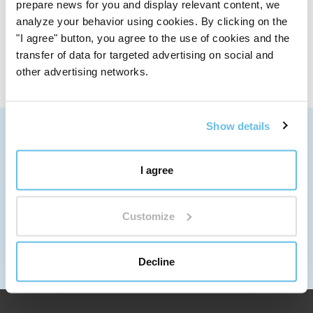
prepare news for you and display relevant content, we
analyze your behavior using cookies. By clicking on the
Sett 1 til 3 fra 3 registreringer
"I agree" button, you agree to the use of cookies and the
transfer of data for targeted advertising on social and
other advertising networks.
Show details
VI SENDER OVER HELE VERDEN
Mer informasjon om transport
I agree
SKRIV TIL OSS
info@bewit.love
RING OSS
Customize
+420 552 305 105
ARBEIDSTID
Mandag til fredag: 7:30 - 15:00
Decline