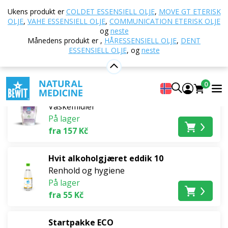
Hjem
E-butikk
ECO-rengjøringsmidler
Ukens produkt er
COLDET ESSENSIELL OLJE
,
MOVE GT ETERISK
Vaskemidler
OLJE
,
VAHE ESSENSIELL OLJE
,
COMMUNICATION ETERISK OLJE
og
neste
Vaskemidler
Månedens produkt er
,
HÅRESSENSIELL OLJE
,
DENT
ESSENSIELL OLJE
,
og
neste
Bestselgere
0
Vaskepulver Universal
Vaskemidler
På lager
fra 157 Kč
Hvit alkoholgjæret eddik 10
Renhold og hygiene
På lager
fra 55 Kč
Startpakke ECO