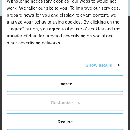
Without the necessary cookies, our website would not
Mandag til fredag: 7:30 - 15:00
work. We tailor our site to you. To improve our services,
prepare news for you and display relevant content, we
analyze your behavior using cookies. By clicking on the
"I agree" button, you agree to the use of cookies and the
transfer of data for targeted advertising on social and
other advertising networks.
Show details
I agree
Customize
Nyttige lenker:
OM BEWIT
Decline
Medisinsk og vitenskapelig rådgivende utvalg