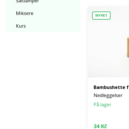
Saltlamper
Miksere
NYHET
Kurs
Bambushette fo
Nedleggelser
På lager
34 Kč