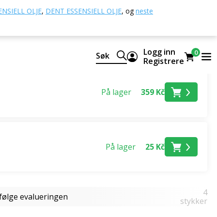
NSIELL OLJE
,
DENT ESSENSIELL OLJE
,
og
neste
Logg inn
0
Søk
Registrere
På lager
359 Kč
På lager
25 Kč
4
Ifølge evalueringen
stykker