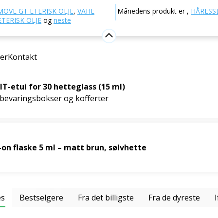
Andre produkter
Tilbehør
MOVE GT ETERISK OLJE
,
VAHE
Månedens produkt er
,
HÅRESSE
TERISK OLJE
og
neste
er
Kontakt
T-etui for 30 hetteglass (15 ml)
bevaringsbokser og kofferter
-on flaske 5 ml – matt brun, sølvhette
es
Bestselgere
Fra det billigste
Fra de dyreste