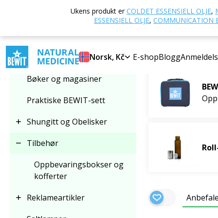
Hjem
E-butikk
Ukens produkt er
COLDET ESSENSIELL OLJE
,
Velg kategori
ESSENSIELL OLJE
,
COMMUNICATION E
Tilbehør
Bestselgere
Tilbehør
Norsk, Kč
E-shop
Blogg
Anmeldels
Bøker og magasiner
BEWI
Opp
Praktiske BEWIT-sett
Shungitt og Obelisker
Tilbehør
Roll
Oppbevaringsbokser og
kofferter
Reklameartikler
Anbefal