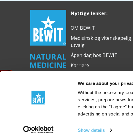
Nyttige lenker:
OM BEWIT
Medisinsk og vitenskapelig
utvalg
Åpen dag hos BEWIT
Karriere
Transport
GRATIS eterisk olje
We care about your priva
Without the necessary cook
services, prepare news for
clicking on the "I agree" b
advertising on social and 
© 2012-2026 BEWIT
Show details
BEWIT Natural Medicine, s.r.o., Michalská 2030, Ostr