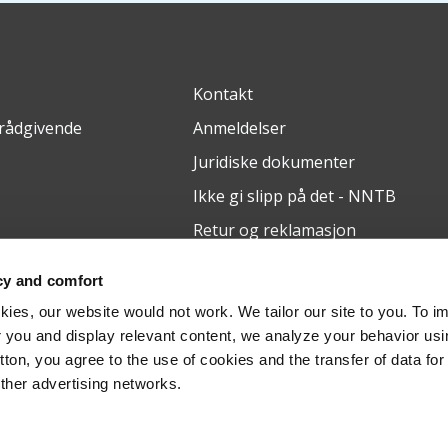
Kontakt
 rådgivende
Anmeldelser
Juridiske dokumenter
Ikke gi slipp på det - NNTB
Retur og reklamasjon
cy and comfort
ies, our website would not work. We tailor our site to you. To i
 you and display relevant content, we analyze your behavior us
utton, you agree to the use of cookies and the transfer of data for
other advertising networks.
Generelle vilkår og betingelser
Pri
ava, 710 00, identifikasjonsnummer: 29443237, registrert ved den reg