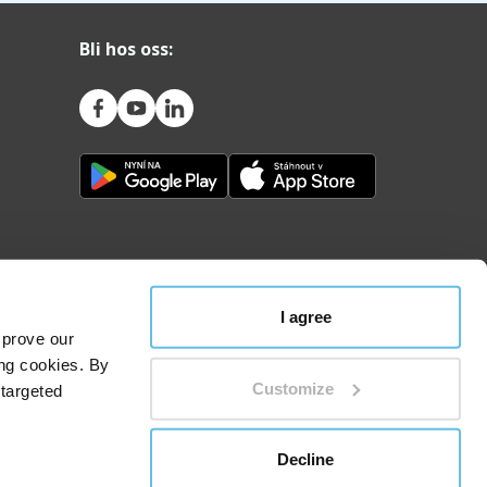
Bli hos oss:
I agree
mprove our
ing cookies. By
Customize
 targeted
nsipper for behandling av personopplysninger
Decline
ionale domstolen i Ostrava, seksjon C, innstikk 53597