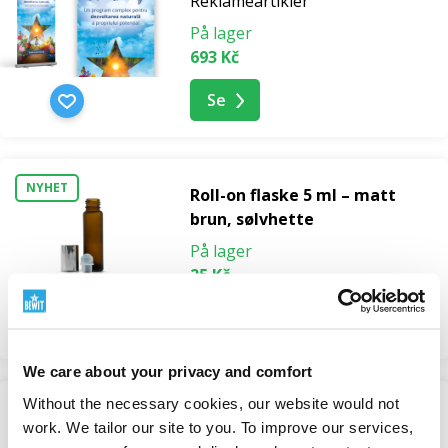
Reklameartikler
På lager
693 Kč
Se
NYHET
Roll-on flaske 5 ml – matt
brun, sølvhette
På lager
25 Kč
Se
We care about your privacy and comfort
Without the necessary cookies, our website would not
2. KVALITET
work. We tailor our site to you. To improve our services,
Saltlykt med skål