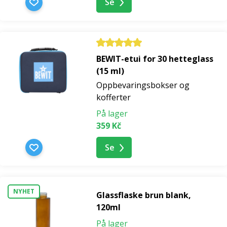
Se
BEWIT-etui for 30 hetteglass
(15 ml)
Oppbevaringsbokser og
kofferter
På lager
359 Kč
Se
NYHET
Glassflaske brun blank,
120ml
På lager