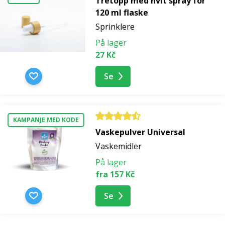
Tretopp med hvit spray for
120 ml flaske
Sprinklere
På lager
27 Kč
Se
KAMPANJE MED KODE
Vaskepulver Universal
Vaskemidler
På lager
fra 157 Kč
Se