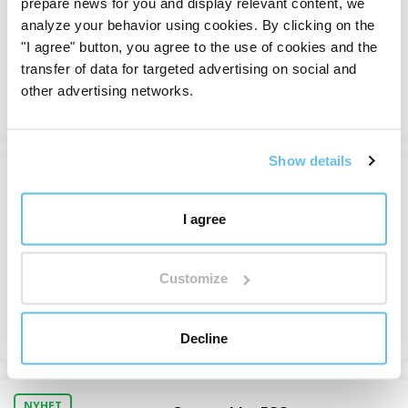
-60%
prepare news for you and display relevant content, we
Saltlamper
analyze your behavior using cookies. By clicking on the
På lager
"I agree" button, you agree to the use of cookies and the
57 Kč
142 Kč
transfer of data for targeted advertising on social and
other advertising networks.
Se
Show details
Shungitt-underlag for glass -
firkantet
I agree
Shungitt
På lager
Customize
645 Kč
Se
Decline
NYHET