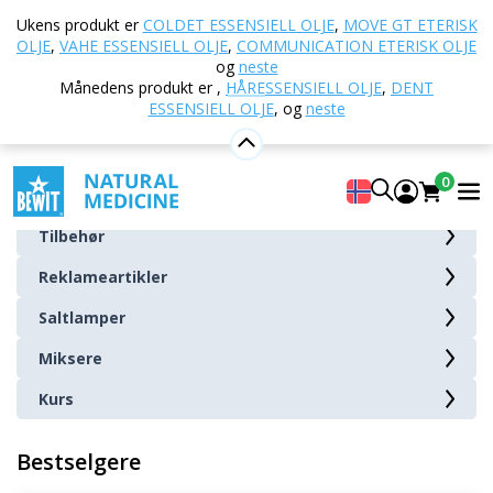
Hjem
E-butikk
Andre produkter
Ukens produkt er
COLDET ESSENSIELL OLJE
,
MOVE GT ETERISK
OLJE
,
VAHE ESSENSIELL OLJE
,
COMMUNICATION ETERISK OLJE
Andre produkter
og
neste
Månedens produkt er
,
HÅRESSENSIELL OLJE
,
DENT
ESSENSIELL OLJE
,
og
neste
Bøker og magasiner
Praktiske BEWIT-sett
0
Shungitt og Obelisker
Tilbehør
Reklameartikler
Saltlamper
Miksere
Kurs
Bestselgere