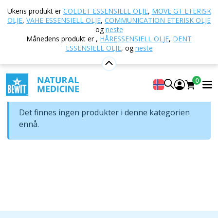
Hjem
E-butikk
ECO-rengjøringsmidler
Ukens produkt er
COLDET ESSENSIELL OLJE
,
MOVE GT ETERISK
Såpenøtter
OLJE
,
VAHE ESSENSIELL OLJE
,
COMMUNICATION ETERISK OLJE
og
neste
Såpenøtter
Månedens produkt er
,
HÅRESSENSIELL OLJE
,
DENT
ESSENSIELL OLJE
,
og
neste
Rekkefølge
0
Det finnes ingen produkter i denne kategorien
ennå.