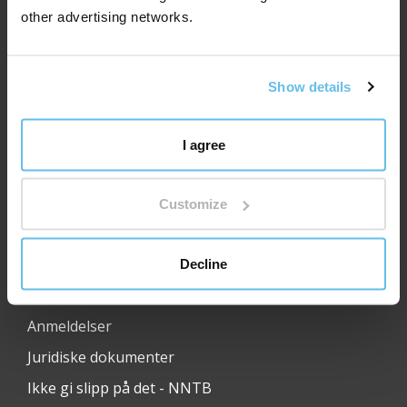
other advertising networks.
Show details
Nyttige lenker:
OM BEWIT
I agree
Medisinsk og vitenskapelig rådgivende utvalg
Åpen dag hos BEWIT
Customize
Karriere
Transport
Decline
Kontakt
Anmeldelser
Juridiske dokumenter
Ikke gi slipp på det - NNTB