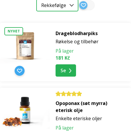
Rekkefølge
NYHET
Drageblodharpiks
Røkelse og tilbehør
På lager
181 Kč
Se
Opoponax (søt myrra)
eterisk olje
Enkelte eteriske oljer
På lager