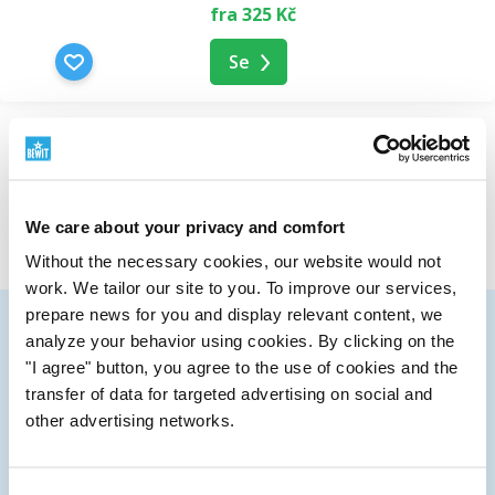
fra 325 Kč
Se
Sett 1 til 2 fra 2 registreringer
We care about your privacy and comfort
Without the necessary cookies, our website would not
work. We tailor our site to you. To improve our services,
prepare news for you and display relevant content, we
VI SENDER OVER HELE VERDEN
analyze your behavior using cookies. By clicking on the
Mer informasjon om transport
"I agree" button, you agree to the use of cookies and the
SKRIV TIL OSS
transfer of data for targeted advertising on social and
info@bewit.love
other advertising networks.
RING OSS
+420 552 305 105