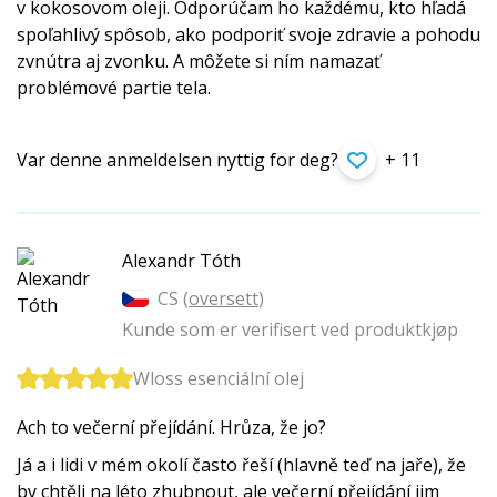
v kokosovom oleji. Odporúčam ho každému, kto hľadá
spoľahlivý spôsob, ako podporiť svoje zdravie a pohodu
zvnútra aj zvonku. A môžete si ním namazať
problémové partie tela.
Var denne anmeldelsen nyttig for deg?
+ 11
Alexandr Tóth
CS (
oversett
)
Kunde som er verifisert ved produktkjøp
Wloss esenciální olej
Ach to večerní přejídání. Hrůza, že jo?
Já a i lidi v mém okolí často řeší (hlavně teď na jaře), že
by chtěli na léto zhubnout, ale večerní přejídání jim