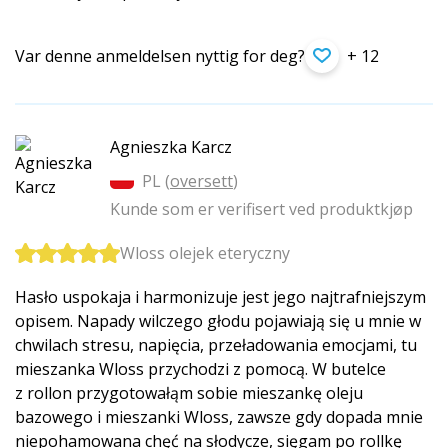
Var denne anmeldelsen nyttig for deg?
+ 12
Agnieszka Karcz
PL (
oversett
)
Kunde som er verifisert ved produktkjøp
Wloss olejek eteryczny
Hasło uspokaja i harmonizuje jest jego najtrafniejszym
opisem. Napady wilczego głodu pojawiają się u mnie w
chwilach stresu, napięcia, przeładowania emocjami, tu
mieszanka Wloss przychodzi z pomocą. W butelce
z rollon przygotowałąm sobie mieszankę oleju
bazowego i mieszanki Wloss, zawsze gdy dopada mnie
niepohamowana chęć na słodycze, sięgam po rollkę