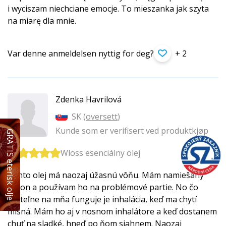
i wyciszam niechciane emocje. To mieszanka jak szyta
na miarę dla mnie.
Var denne anmeldelsen nyttig for deg?
+ 2
Zdenka Havrilová
SK (
oversett
)
Kunde som er verifisert ved produktkjøp
GRATIS eterisk olje
Wloss esenciálny olej
Tento olej má naozaj úžasnú vôňu. Mám namiešaný
rollon a používam ho na problémové partie. No čo
viditeľne na mňa funguje je inhalácia, keď ma chytí
mlsná. Mám ho aj v nosnom inhalátore a keď dostanem
chuť na sladké, hneď po ňom siahnem. Naozaj