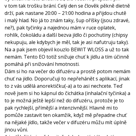
v tom tak trošku brání. Celý den se člověk pěkně dietně
drží, pak nastane 20:00 – 21:00 hodina a přijdou chutě
i malý hlad. No já to znám taky, šup oříšky (jsou zdravé,
ne?), pak tyčinky a najednou mám v ruce oplatek,
rohlík, čokoládu a další bezva jídlo či pochutiny (chipsy
nekupuju, ale kdybych je měl, tak je asi nafutruju taky).
Na a pak jsem objevil kouzlo BEWIT WLOSS a už to tak
nemám. Tento EO totiž snižuje chuť k jídlu a tím účinně
pomáhá při snižování hmotnosti.
Dám si ho na večer do difuzéru a prostě potom nemám
chuť na jídlo. Doporučuji to nepřehánět s aplikací, jinak
to z vás udělá anorektičku(-a) a to asi nechcete. Teď
nově jsem si ho kápnul do čichátka (inhalační tyčinka) a
to je možná ještě lepší než do difuzéru, protože je to
pak rychlejší, přímější a intenzivnější. Hlavně mi to
pomůže zastavit ten okamžik, když mě přepadne chuť
na nějaké jídlo, takže večer v difuzéru můžu mít úplně
jinou vůni.