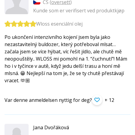
CS (
oversett
)
Kunde som er verifisert ved produktkjøp
Wloss esenciální olej
Po ukončení intenzivního kojení jsem byla jako
nezastavitelný buldozer, který potřeboval mlsat…
začala jsem se více hýbat, víc řešit jídlo, ale chutě mě
neopouštěly.. WLOSS mi pomohl na 1. “čuchnutí”! Mám
ho i v tyčince v autě, když jedu delší trasu a honí mě
mlsná. 😁 Nejlepší na tom je, že se ty chutě přestávají
vracet. 🫶🏼
Var denne anmeldelsen nyttig for deg?
+ 12
Jana Dvořáková