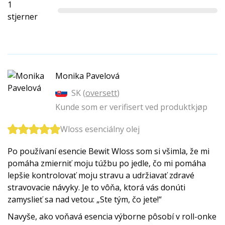
1
stjerner
Monika Pavelová
SK (
oversett
)
Kunde som er verifisert ved produktkjøp
Wloss esenciálny olej
Po používaní esencie Bewit Wloss som si všimla, že mi
pomáha zmierniť moju túžbu po jedle, čo mi pomáha
lepšie kontrolovať moju stravu a udržiavať zdravé
stravovacie návyky. Je to vôňa, ktorá vás donúti
zamyslieť sa nad vetou: „Ste tým, čo jete!“
Navyše, ako voňavá esencia výborne pôsobí v roll-onke