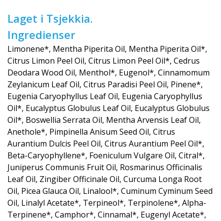
Laget i Tsjekkia.
Ingredienser
Limonene*, Mentha Piperita Oil, Mentha Piperita Oil*,
Citrus Limon Peel Oil, Citrus Limon Peel Oil*, Cedrus
Deodara Wood Oil, Menthol*, Eugenol*, Cinnamomum
Zeylanicum Leaf Oil, Citrus Paradisi Peel Oil, Pinene*,
Eugenia Caryophyllus Leaf Oil, Eugenia Caryophyllus
Oil*, Eucalyptus Globulus Leaf Oil, Eucalyptus Globulus
Oil*, Boswellia Serrata Oil, Mentha Arvensis Leaf Oil,
Anethole*, Pimpinella Anisum Seed Oil, Citrus
Aurantium Dulcis Peel Oil, Citrus Aurantium Peel Oil*,
Beta-Caryophyllene*, Foeniculum Vulgare Oil, Citral*,
Juniperus Communis Fruit Oil, Rosmarinus Officinalis
Leaf Oil, Zingiber Officinale Oil, Curcuma Longa Root
Oil, Picea Glauca Oil, Linalool*, Cuminum Cyminum Seed
Oil, Linalyl Acetate*, Terpineol*, Terpinolene*, Alpha-
Terpinene*, Camphor*, Cinnamal*, Eugenyl Acetate*,