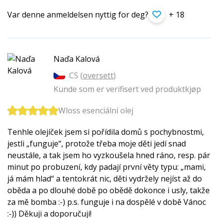
Var denne anmeldelsen nyttig for deg?
+ 18
Naďa Kalová
CS (
oversett
)
Kunde som er verifisert ved produktkjøp
Wloss esenciální olej
Tenhle olejíček jsem si pořídila domů s pochybnostmi,
jestli „funguje“, protože třeba moje děti jedí snad
neustále, a tak jsem ho vyzkoušela hned ráno, resp. pár
minut po probuzení, kdy padají první věty typu: „mami,
já mám hlad“ a tentokrát nic, děti vydržely nejíst až do
oběda a po dlouhé době po obědě dokonce i usly, takže
za mě bomba :-) p.s. funguje i na dospělé v době Vánoc
:-)) Děkuji a doporučuji!