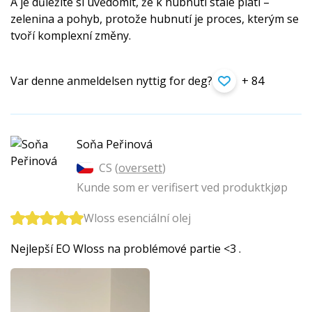
A je důležité si uvědomit, že k hubnutí stále platí –
zelenina a pohyb, protože hubnutí je proces, kterým se
tvoří komplexní změny.
Var denne anmeldelsen nyttig for deg?
+ 84
Soňa Peřinová
CS (
oversett
)
Kunde som er verifisert ved produktkjøp
Wloss esenciální olej
Nejlepší EO Wloss na problémové partie <3 .