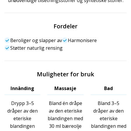
unødvendige tilsetningsstoffer og syntetiske stoffer.
Fordeler
Beroliger og slapper av
Harmonisere
Støtter naturlig rensing
Muligheter for bruk
Innånding
Massasje
Bad
Drypp 3–5
Bland én dråpe
Bland 3–5
dråper av den
av den eteriske
dråper av den
eteriske
blandingen med
eteriske
blandingen
30 ml bæreolje
blandingen med