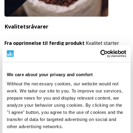
Kvalitetsråvarer
Fra opprinnelse til ferdig produkt
Kvalitet starter
med råvarens opprinnelse. Derfor velger vi
leverandører nøye, og sporer opprinnelsen,
behandlingsmetoden og meningen med hver
ingrediens. Vi jobber med økologiske råvarer, RAW-
We care about your privacy and comfort
tilnærming, plantebaserte kilder og råvarer fra vill
Without the necessary cookies, our website would not
natur der det er fornuftig. Respekt for naturen
work. We tailor our site to you. To improve our services,
kombinerer vi med vitenskap, testing og eget ansvar.
prepare news for you and display relevant content, we
Finn ut hvorfor råvarenes opprinnelse er viktig
"
analyze your behavior using cookies. By clicking on the
"I agree" button, you agree to the use of cookies and the
transfer of data for targeted advertising on social and
other advertising networks.