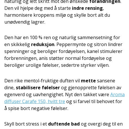
naturlig og lett skritt mot den ønskede
forandringen
.
Den vil hjelpe deg med å starte
indre rensing
,
harmonisere kroppens miljø og skylle bort alt du
unødvendig lagrer.
Den har en 100 % ren og naturlig sammensetning for
en skikkelig
reduksjon
. Peppermynte og sitron lindrer
spenninger og beroliger fordøyelsen, kanel stimulerer
forbrenningen, anis støtter normal fordøyelse og
beroliger urolige følelser, sedertre styrker viljen.
Den rike mentol-fruktige duften vil
mette
sansene
dine,
stabilisere følelser
og gjenopprette følelsen av
egenverd og uavhengighet. Nyt den takket være
Aroma
diffuser Carafe 150, hvitt tre
og si farvel til behovet for
å spise bort negative følelser.
Skyll bort stress i et
duftende bad
og overgi deg til en