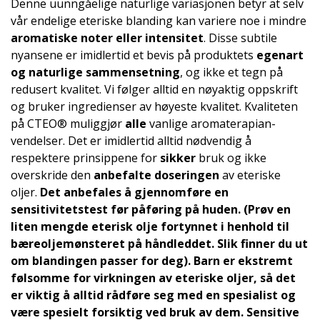
Denne uunngåelige naturlige variasjonen betyr at selv
vår endelige eteriske blanding kan variere noe i mindre
aromatiske noter eller intensitet
. Disse subtile
nyansene er imidlertid et bevis på produktets
egenart
og naturlige sammensetning
, og ikke et tegn på
redusert kvalitet. Vi følger alltid en nøyaktig oppskrift
og bruker ingredienser av høyeste kvalitet. Kvaliteten
på CTEO® muliggjør
alle
vanlige aromaterapian­
vendelser. Det er imidlertid alltid nødvendig å
respektere prinsippene for
sikker
bruk og ikke
overskride den
anbefalte doseringen
av eteriske
oljer.
Det anbefales å gjennomføre en
sensitivitetstest
før påføring på huden. (Prøv en
liten mengde eterisk olje fortynnet i henhold til
bæreoljemønsteret på håndleddet. Slik finner du ut
om blandingen passer for deg).
Barn
er ekstremt
følsomme for virkningen av eteriske oljer, så det
er viktig å alltid rådføre seg med en spesialist og
være spesielt forsiktig ved bruk av dem.
Sensitive