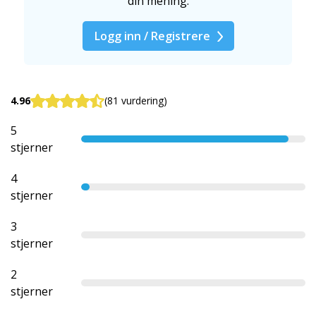
din mening.
Logg inn / Registrere
4.96
(81 vurdering)
5
stjerner
4
stjerner
3
stjerner
2
stjerner