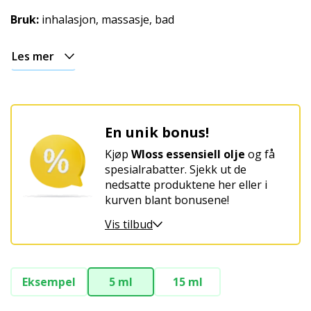
Bruk:
inhalasjon, massasje, bad
Les mer
En unik bonus!
Kjøp
Wloss essensiell olje
og få
spesialrabatter. Sjekk ut de
nedsatte produktene her eller i
kurven blant bonusene!
Vis tilbud
Eksempel
5 ml
15 ml