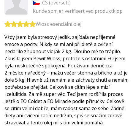
CS (
oversett
)
Kunde som er verifisert ved produktkjøp
Wloss esenciální olej
Vždy jsem byla stresový jedlík, zajídala nepříjemné
emoce a pocity. Nikdy se mi ani při dietě a cvičení
nedařilo zhubnout víc jak 2 kg. Dlouho mě to trápilo.
Zkusila jsem Bewit Wloss, protože s ostatními EO jsem
byla neskutečně spokojená. Používám denně cca
2 měsíce naředěný – mažu večer stehna a břicho a už je
dole 5 kg! Hlavně už nemám ale záchvaty chutí a nemám
potřebu se přejídat. Celkově se cítím lépe a mizí
i celulitida. Za mě super věc. Teď jsem rozšířila proces
ještě o EO Coldet a EO Miracle podle příručky. Celkově
se cítím velmi dobře, mám radost sama ze sebe. Žádné
diety ani cvičení zatím nedržím, spíš se snažím zdravě
stravovat a tento olej mi s tím velmi pomáhá.