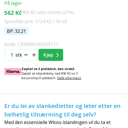
På lager
562 Kč
465 Kč uten moms (21%)
Spesifikk pris: 1124 Kč / 10 ml
BP: 32.21
Kode: 1200000100050117
stk
Kjøp
Zaplať ve 3 platbách, bez úroků
Zaplať za objednávky nad 850 Kč ve 3
bezúročných platbách.
Další informace
Er du lei av slankedietter og leter etter en
helhetlig tilnærming til deg selv?
Med den essensielle Wloss-blandingen vil du ta et