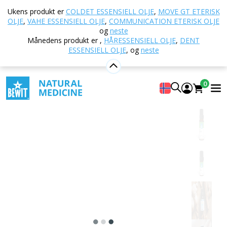
Hjem
E-butikk
Aromaterapi
Eteriske oljer
Ukens produkt er
COLDET ESSENSIELL OLJE
,
MOVE GT ETERISK
Blandinger av essensielle oljer
Wloss essensiell olje
OLJE
,
VAHE ESSENSIELL OLJE
,
COMMUNICATION ETERISK OLJE
og
neste
Månedens produkt er
,
HÅRESSENSIELL OLJE
,
DENT
ESSENSIELL OLJE
,
og
neste
Wloss essensiell olje
100 % ren og naturlig CTEO® essensiell oljeblanding
0
4.96
Vise 81 Anmeldt av