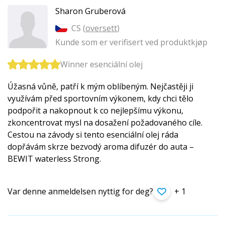
Sharon Gruberová
CS (
oversett
)
Kunde som er verifisert ved produktkjøp
Winner esenciální olej
Úžasná vůně, patří k mým oblíbeným. Nejčastěji ji
využívám před sportovním výkonem, kdy chci tělo
podpořit a nakopnout k co nejlepšímu výkonu,
zkoncentrovat mysl na dosažení požadovaného cíle.
Cestou na závody si tento esenciální olej ráda
dopřávám skrze bezvodý aroma difuzér do auta –
BEWIT waterless Strong.
Var denne anmeldelsen nyttig for deg?
+ 1