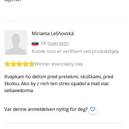
Miriama Lešňovská
SK (
oversett
)
Kunde som er verifisert ved produktkjøp
Winner esenciálny olej
Kvapkam ho deťom pred pretekmi, skúškami, pred
školou. Ako by z nich ten stres opadol a mali viac
sebavedomia.
Var denne anmeldelsen nyttig for deg?