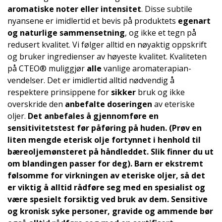
aromatiske noter eller intensitet
. Disse subtile
nyansene er imidlertid et bevis på produktets
egenart
og naturlige sammensetning
, og ikke et tegn på
redusert kvalitet. Vi følger alltid en nøyaktig oppskrift
og bruker ingredienser av høyeste kvalitet. Kvaliteten
på CTEO® muliggjør
alle
vanlige aromaterapian­
vendelser. Det er imidlertid alltid nødvendig å
respektere prinsippene for
sikker
bruk og ikke
overskride den
anbefalte doseringen
av eteriske
oljer.
Det anbefales å gjennomføre en
sensitivitetstest
før påføring på huden. (Prøv en
liten mengde eterisk olje fortynnet i henhold til
bæreoljemønsteret på håndleddet. Slik finner du ut
om blandingen passer for deg).
Barn
er ekstremt
følsomme for virkningen av eteriske oljer, så det
er viktig å alltid rådføre seg med en spesialist og
være spesielt forsiktig ved bruk av dem.
Sensitive
og
kronisk syke personer, gravide og ammende
bør