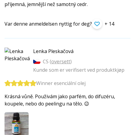
příjemná, jemnější než samotný cedr.
Var denne anmeldelsen nyttig for deg?
+ 14
Lenka Pleskačová
CS (
oversett
)
Kunde som er verifisert ved produktkjøp
Winner esenciální olej
Krásná vůně. Použivám jako parfém, do difuzéru,
koupele, nebo do peelingu na tělo. 😉