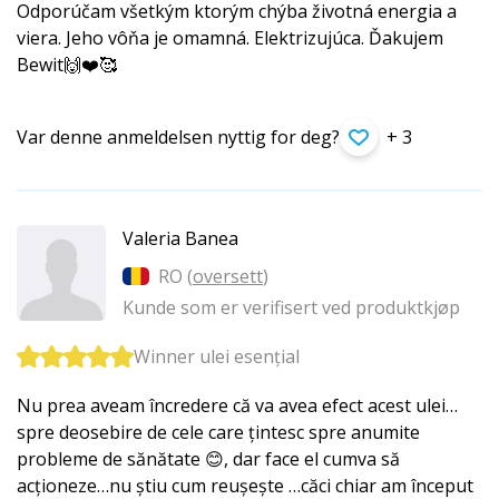
Odporúčam všetkým ktorým chýba životná energia a
viera. Jeho vôňa je omamná. Elektrizujúca. Ďakujem
Bewit🙌❤️🥰
Var denne anmeldelsen nyttig for deg?
+ 3
Valeria Banea
RO (
oversett
)
Kunde som er verifisert ved produktkjøp
Winner ulei esențial
Nu prea aveam încredere că va avea efect acest ulei…
spre deosebire de cele care țintesc spre anumite
probleme de sănătate 😊, dar face el cumva să
acționeze…nu știu cum reușește …căci chiar am început