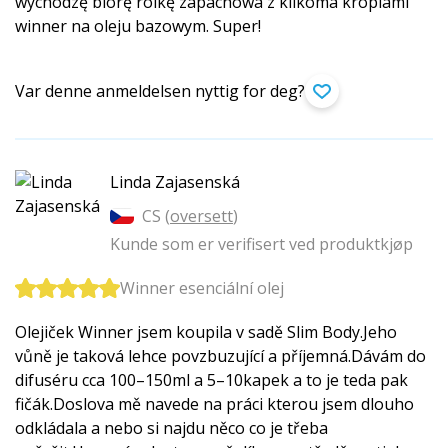
wychodzę biorę rolkę zapachowa z kilkoma kroplami
winner na oleju bazowym. Super!
Var denne anmeldelsen nyttig for deg?
Linda Zajasenská
CS (
oversett
)
Kunde som er verifisert ved produktkjøp
Winner esenciální olej
Olejiček Winner jsem koupila v sadě Slim Body.Jeho
vůně je taková lehce povzbuzující a příjemná.Dávám do
difuséru cca 100–150ml a 5–10kapek a to je teda pak
fičák.Doslova mě navede na práci kterou jsem dlouho
odkládala a nebo si najdu něco co je třeba