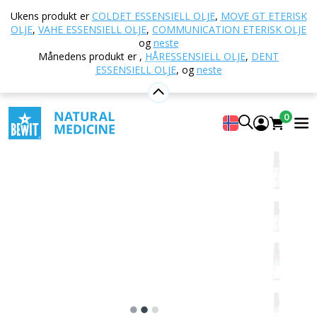
Hjem
E-butikk
Aromaterapi
Eteriske oljer
Ukens produkt er
COLDET ESSENSIELL OLJE
,
MOVE GT ETERISK
Blandinger av essensielle oljer
Winner eterisk olje
OLJE
,
VAHE ESSENSIELL OLJE
,
COMMUNICATION ETERISK OLJE
og
neste
Månedens produkt er
,
HÅRESSENSIELL OLJE
,
DENT
ESSENSIELL OLJE
,
og
neste
Winner eterisk olje
100 % ren og naturlig CTEO® eterisk oljeblanding
0
5
Vise 30 Anmeldt av