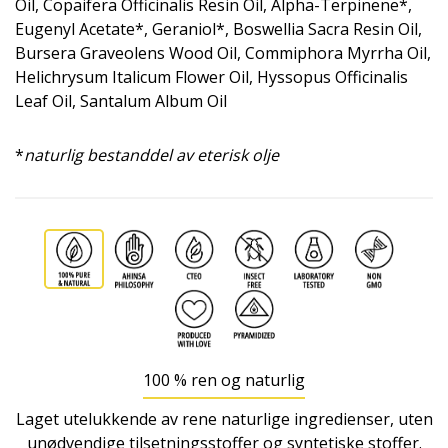
Oil, Copaifera Officinalis Resin Oil, Alpha-Terpinene*,
Eugenyl Acetate*, Geraniol*, Boswellia Sacra Resin Oil,
Bursera Graveolens Wood Oil, Commiphora Myrrha Oil,
Helichrysum Italicum Flower Oil, Hyssopus Officinalis
Leaf Oil, Santalum Album Oil
*
naturlig bestanddel av eterisk olje
100 % ren og naturlig
Laget utelukkende av rene naturlige ingredienser, uten
unødvendige tilsetningsstoffer og syntetiske stoffer.