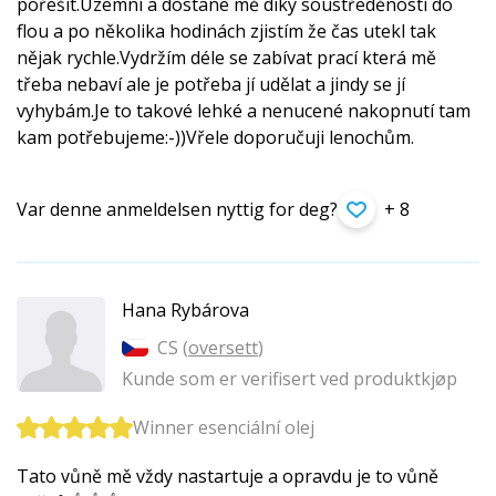
pořešit.Uzemní a dostane mě díky soustředěnosti do
flou a po několika hodinách zjistím že čas utekl tak
nějak rychle.Vydržím déle se zabívat prací která mě
třeba nebaví ale je potřeba jí udělat a jindy se jí
vyhybám.Je to takové lehké a nenucené nakopnutí tam
kam potřebujeme:-))Vřele doporučuji lenochům.
Var denne anmeldelsen nyttig for deg?
+ 8
Hana Rybárova
CS (
oversett
)
Kunde som er verifisert ved produktkjøp
Winner esenciální olej
Tato vůně mě vždy nastartuje a opravdu je to vůně