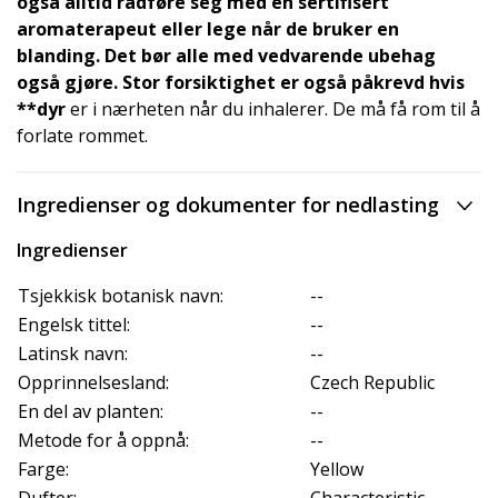
også alltid rådføre seg med en sertifisert
aromaterapeut eller lege når de bruker en
blanding. Det bør alle med vedvarende ubehag
også gjøre. Stor forsiktighet er også påkrevd hvis
**dyr
er i nærheten når du inhalerer. De må få rom til å
forlate rommet.
Ingredienser og dokumenter for nedlasting
Ingredienser
Tsjekkisk botanisk navn:
--
Engelsk tittel:
--
Latinsk navn:
--
Opprinnelsesland:
Czech Republic
En del av planten:
--
Metode for å oppnå:
--
Farge:
Yellow