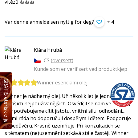
vítězů 👍👍👍
Var denne anmeldelsen nyttig for deg?
+ 4
Klára Hrubá
CS (
oversett
)
Kunde som er verifisert ved produktkjøp
GRATIS eterisk olje
Winner esenciální olej
Winner je nádherný olej. Už několik let je jedním
z našich nejpoužívanějších. Osvědčil se nám ve chvílích,
kdy potřebujeme cítit jistotu, vnitřní sílu, odhodlání…
Velmi ráda ho doporučuji dospělým i dětem. Podporuje
sebedůvěru. Krásně uzemňuje. Při konzultacích se
s tématem (ne)uzemnění setkává stále častěji. Winner