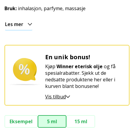
Bruk:
inhalasjon, parfyme, massasje
Les mer
En unik bonus!
Kjøp
Winner eterisk olje
og få
spesialrabatter. Sjekk ut de
nedsatte produktene her eller i
kurven blant bonusene!
Vis tilbud
Eksempel
5 ml
15 ml