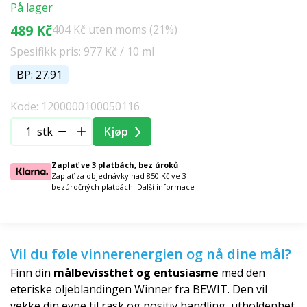
På lager
489 Kč
404 Kč uten moms (21%)
Spesifikk pris: 977 Kč / 10 ml
BP: 27.91
Kode: 1200000100050116
stk
Kjøp
Zaplať ve 3 platbách, bez úroků
Zaplať za objednávky nad 850 Kč ve 3
bezúročných platbách.
Další informace
Vil du føle vinnerenergien og nå dine mål?
Finn din
målbevissthet og entusiasme
med den
eteriske oljeblandingen Winner fra BEWIT. Den vil
vekke din evne til rask og positiv handling, utholdenhet