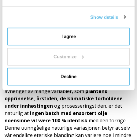
tradisjon og moderne kunnskap.
Det handler ikke bare om kvantitet. Det handler om
Show details
dybde, egen utvikling og et gjennomtenkt økosystem
av dufter for hverdagen.
Oppdag verden av BEWIT-blandinger
"
I agree
Anbefalinger
Customize
Våre produkter (roll-on, eteriske oljeblandinger,
enkeltoljer) består utelukkende av 100 % naturlige
eteriske oljer. Siden kvaliteten og den kjemiske
Decline
sammensetningen av disse naturlige råvarene
avhenger av mange variabler, som
plantens
opprinnelse, årstiden, de klimatiske forholdene
under innhøstingen
og prosesseringstiden, er det
naturlig at
ingen batch med ensortert olje
noensinne vil være 100 % identisk
med den forrige.
Denne uunngåelige naturlige variasjonen betyr at selv
vår endelige eteriske blanding kan variere noe i mindre