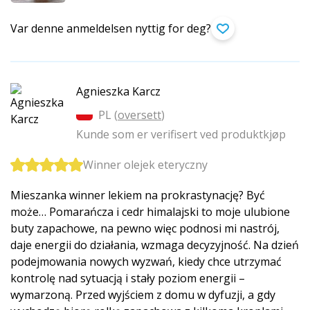
Var denne anmeldelsen nyttig for deg?
Agnieszka Karcz
PL (
oversett
)
Kunde som er verifisert ved produktkjøp
Winner olejek eteryczny
Mieszanka winner lekiem na prokrastynację? Być
może… Pomarańcza i cedr himalajski to moje ulubione
buty zapachowe, na pewno więc podnosi mi nastrój,
daje energii do działania, wzmaga decyzyjność. Na dzień
podejmowania nowych wyzwań, kiedy chce utrzymać
kontrolę nad sytuacją i stały poziom energii –
wymarzoną. Przed wyjściem z domu w dyfuzji, a gdy