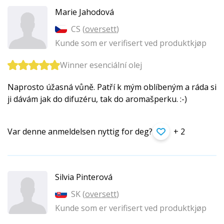
Marie Jahodová
CS (
oversett
)
Kunde som er verifisert ved produktkjøp
Winner esenciální olej
Naprosto úžasná vůně. Patří k mým oblíbeným a ráda si
ji dávám jak do difuzéru, tak do aromašperku. :-)
Var denne anmeldelsen nyttig for deg?
+ 2
Silvia Pinterová
SK (
oversett
)
Kunde som er verifisert ved produktkjøp