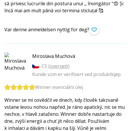
să privesc lucrurile din postura unui ,, învingător "😍 Și
încă mai am mult până voi termina sticluța! 🥰
Var denne anmeldelsen nyttig for deg?
Miroslava Muchová
CS (
oversett
)
Kunde som er verifisert ved produktkjøp
Winner esenciální olej
Winner se mi osvědčil ve dnech, kdy člověk takzvaně
vstane levou nohou napřed. Je ráno apatický, nic se mu
nechce, v hlavě zataženo. Winner dobře nastartuje do
dne, zvýší energii a chuť jít něco dělat. Používám
k inhalaci a dávám i kapku na šíji. Vůně je velmi