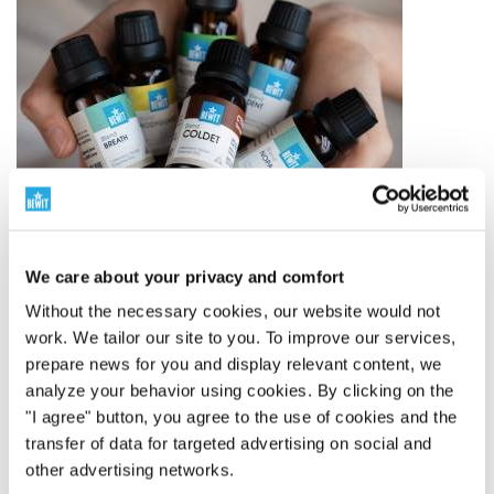
We care about your privacy and comfort
Without the necessary cookies, our website would not
work. We tailor our site to you. To improve our services,
Verdensledende innen eteriske oljeblandinger
prepare news for you and display relevant content, we
analyze your behavior using cookies. By clicking on the
250 originale blandinger
"I agree" button, you agree to the use of cookies and the
BEWIT har skapt 250 originale blandinger av
transfer of data for targeted advertising on social and
essensielle oljer – fra enkle komposisjoner til
other advertising networks.
komplekse blandinger inspirert av aromaterapi,