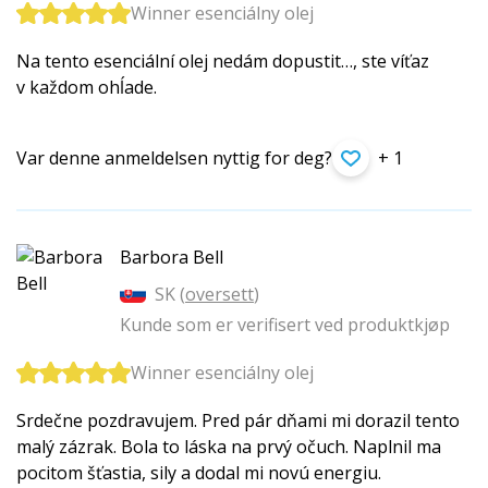
Winner esenciálny olej
Na tento esenciální olej nedám dopustit…, ste víťaz
v každom ohĺade.
Var denne anmeldelsen nyttig for deg?
+ 1
Barbora Bell
SK (
oversett
)
Kunde som er verifisert ved produktkjøp
Winner esenciálny olej
Srdečne pozdravujem. Pred pár dňami mi dorazil tento
malý zázrak. Bola to láska na prvý očuch. Naplnil ma
pocitom šťastia, sily a dodal mi novú energiu.