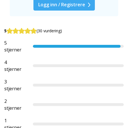
Logg inn / Registrere
5
(30 vurdering)
5
stjerner
4
stjerner
3
stjerner
2
stjerner
1
stjerner