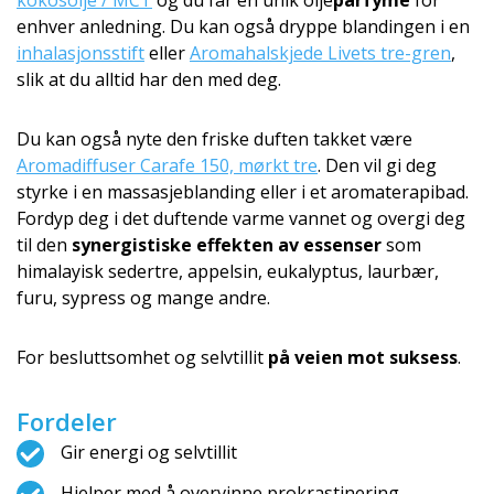
kokosolje / MCT
og du får en unik olje
parfyme
for
enhver anledning. Du kan også dryppe blandingen i en
inhalasjonsstift
eller
Aromahalskjede Livets tre-gren
,
slik at du alltid har den med deg.
Du kan også nyte den friske duften takket være
Aromadiffuser Carafe 150, mørkt tre
. Den vil gi deg
styrke i en massasjeblanding eller i et aromaterapibad.
Fordyp deg i det duftende varme vannet og overgi deg
til den
synergistiske effekten av essenser
som
himalayisk sedertre, appelsin, eukalyptus, laurbær,
furu, sypress og mange andre.
For besluttsomhet og selvtillit
på veien mot suksess
.
Fordeler
Gir energi og selvtillit
Hjelper med å overvinne prokrastinering