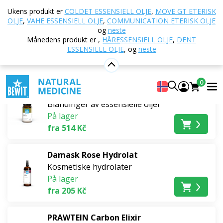
Hjem
E-butikk
Mulig støtte for
Kroppspleie og
Ukens produkt er
COLDET ESSENSIELL OLJE
,
MOVE GT ETERISK
sansekomfort
Syn og sanseoppfatning
OLJE
,
VAHE ESSENSIELL OLJE
,
COMMUNICATION ETERISK OLJE
og
neste
Syn og sanseoppfatning
Månedens produkt er
,
HÅRESSENSIELL OLJE
,
DENT
ESSENSIELL OLJE
,
og
neste
Bestselgere
0
Detol eterisk olje
Blandinger av essensielle oljer
På lager
fra 514 Kč
Damask Rose Hydrolat
Kosmetiske hydrolater
På lager
fra 205 Kč
PRAWTEIN Carbon Elixir