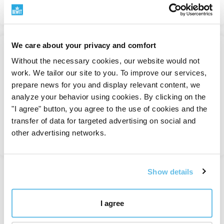
Se
We care about your privacy and comfort
2+1
Without the necessary cookies, our website would not
PRAWTEIN Carbon Elixir
work. We tailor our site to you. To improve our services,
Eliksir av ungdom og vitalitet
prepare news for you and display relevant content, we
(Carbon Elixir)
analyze your behavior using cookies. By clicking on the
På lager
"I agree" button, you agree to the use of cookies and the
2 627 Kč
transfer of data for targeted advertising on social and
other advertising networks.
Se
Show details
Sett 1 til 4 fra 4 registreringer
I agree