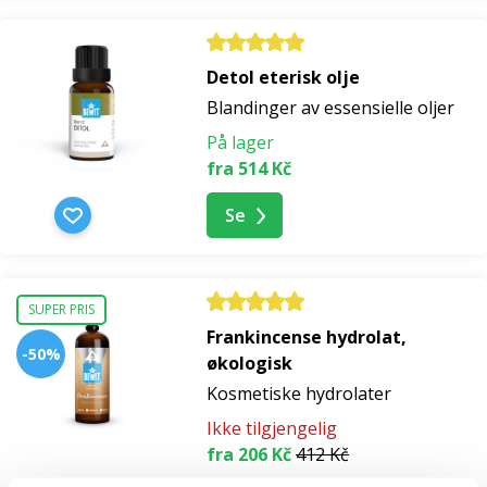
Detol eterisk olje
Blandinger av essensielle oljer
På lager
fra 514 Kč
Se
SUPER PRIS
Frankincense hydrolat,
-50%
økologisk
Kosmetiske hydrolater
Ikke tilgjengelig
fra 206 Kč
412 Kč