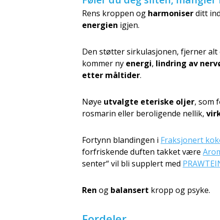
Rens kroppen og
harmoniser
ditt in
energien
igjen.
Den støtter sirkulasjonen, fjerner a
kommer ny
energi
,
lindring av ner
etter måltider
.
Nøye
utvalgte eteriske oljer
, som 
rosmarin eller beroligende nellik,
vir
Fortynn blandingen i
Fraksjonert kok
forfriskende duften takket være
Arom
senter“ vil bli supplert med
PRAWTEIN
Ren
og
balansert
kropp og psyke.
Fordeler