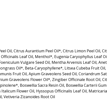
el Oil, Citrus Aurantium Peel Oil*, Citrus Limon Peel Oil, Ci
Officinalis Leaf Oil, Menthol*, Eugenia Caryophyllus Leaf Oi
Foeniculum Vulgare Seed Oil, Mentha Arvensis Leaf Oil, Anetho
ngrass Oil*, Beta-Caryophyllene*, Litsea Cubeba Fruit Oil
munis Fruit Oil, Apium Graveolens Seed Oil, Coriandrum Sati
um Graveolens Flower Oil*, Zingiber Officinale Root Oil, Ci
rpinolene*, Boswellia Sacra Resin Oil, Boswellia Carterii Gu
alicum Flower Oil, Hyssopus Officinalis Leaf Oil, Matricaria 
, Vetiveria Zizanoides Root Oil