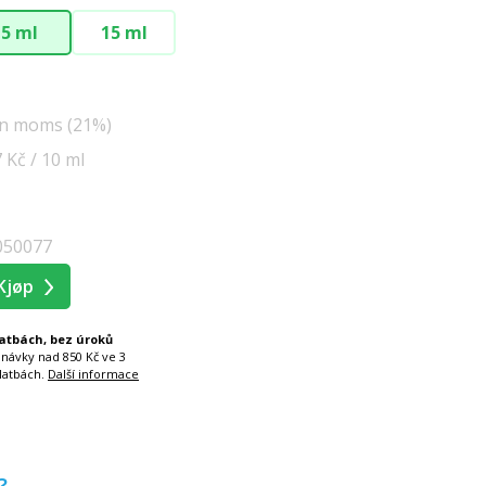
5 ml
15 ml
en moms (21%)
7 Kč / 10 ml
050077
Kjøp
latbách, bez úroků
dnávky nad 850 Kč ve 3
latbách.
Další informace
?