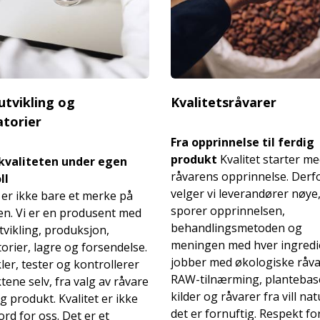
utvikling og
Kvalitetsråvarer
atorier
Fra opprinnelse til ferdig
produkt
Kvalitet starter m
 kvaliteten under egen
råvarens opprinnelse. Derf
ll
velger vi leverandører nøye
er ikke bare et merke på
sporer opprinnelsen,
en. Vi er en produsent med
behandlingsmetoden og
vikling, produksjon,
meningen med hver ingredie
orier, lagre og forsendelse.
jobber med økologiske råva
kler, tester og kontrollerer
RAW-tilnærming, plantebas
ene selv, fra valg av råvare
kilder og råvarer fra vill na
dig produkt. Kvalitet er ikke
det er fornuftig. Respekt fo
ord for oss. Det er et