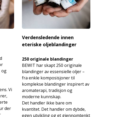
Verdensledende innen
eteriske oljeblandinger
ed
250 originale blandinger
or
BEWIT har skapt 250 originale
, og
blandinger av essensielle oljer –
fra enkle komposisjoner til
komplekse blandinger inspirert av
ns. Vi
aromaterapi, tradisjon og
rer,
moderne kunnskap.
erte
Det handler ikke bare om
tur der
kvantitet. Det handler om dybde,
r
egen utvikling og et gjennomtenkt