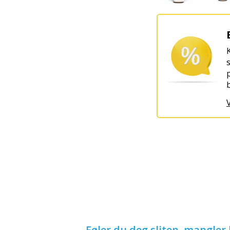
V
Føler du deg sliten, mangler 