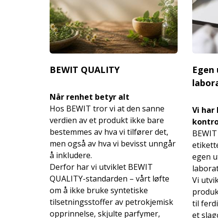
BEWIT QUALITY
Egen 
labor
Når renhet betyr alt
Hos BEWIT tror vi at den sanne
Vi har
verdien av et produkt ikke bare
kontro
bestemmes av hva vi tilfører det,
BEWIT 
men også av hva vi bevisst unngår
etikett
å inkludere.
egen ut
Derfor har vi utviklet BEWIT
laborat
QUALITY-standarden – vårt løfte
Vi utvi
om å ikke bruke syntetiske
produkt
tilsetningsstoffer av petrokjemisk
til fer
opprinnelse, skjulte parfymer,
et slag