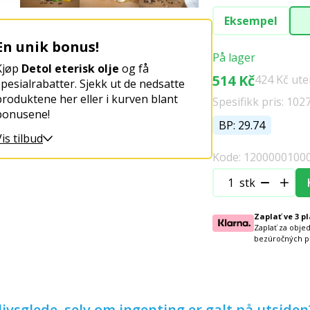
Eksempel
En unik bonus!
På lager
Kjøp
Detol eterisk olje
og få
514 Kč
424 Kč ut
spesialrabatter. Sjekk ut de nedsatte
produktene her eller i kurven blant
Spesifikk pris: 102
bonusene!
BP: 29.74
is tilbud
Kode: 1200000100
stk
Zaplať ve 3 p
Zaplať za obje
bezúročných p
livsglede, selv om ingenting er galt på utsiden