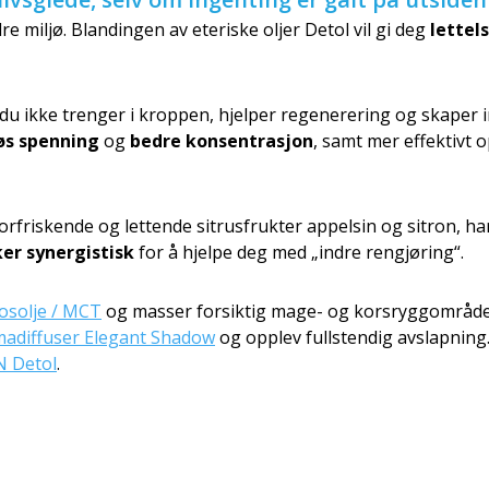
dre miljø. Blandingen av eteriske oljer Detol vil gi deg
lettel
lt du ikke trenger i kroppen, hjelper regenerering og skape
vøs spenning
og
bedre konsentrasjon
, samt mer effektivt
forfriskende og lettende sitrusfrukter appelsin og sitron, 
ker synergistisk
for å hjelpe deg med „indre rengjøring“.
osolje / MCT
og masser forsiktig mage- og korsryggområdet
adiffuser Elegant Shadow
og opplev fullstendig avslapning
 Detol
.