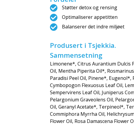
Støtter detox og rensing
Optimaliserer appetitten
Balanserer det indre miljøet
Produsert i Tsjekkia.
Sammensetning
Limonene*, Citrus Aurantium Dulcis Pe
Oil, Mentha Piperita Oil*, Rosmarinus 
Paradisi Peel Oil, Pinene*, Eugenol*, 
Cymbopogon Flexuosus Leaf Oil, Lemo
Sempervirens Leaf Oil, Juniperus Com
Pelargonium Graveolens Oil, Pelargoni
Oil, Geranyl Acetate*, Terpineol*, Te
Commiphora Myrrha Oil, Helichrysum It
Flower Oil, Rosa Damascena Flower Oil