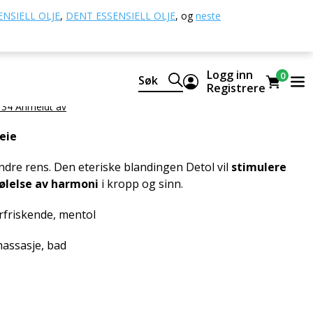
 oljer
Detol eterisk olje
NSIELL OLJE
,
DENT ESSENSIELL OLJE
,
og
neste
isk olje
Logg inn
0
Søk
lig blanding av CTEO® eteriske oljer
Registrere
 34 Anmeldt av
eie
indre rens. Den eteriske blandingen Detol vil
stimulere
ølelse av harmoni
i kropp og sinn.
rfriskende, mentol
massasje, bad