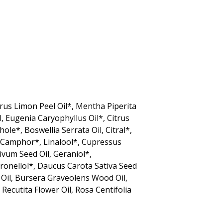
trus Limon Peel Oil*, Mentha Piperita
l, Eugenia Caryophyllus Oil*, Citrus
le*, Boswellia Serrata Oil, Citral*,
, Camphor*, Linalool*, Cupressus
vum Seed Oil, Geraniol*,
tronellol*, Daucus Carota Sativa Seed
m Oil, Bursera Graveolens Wood Oil,
Recutita Flower Oil, Rosa Centifolia