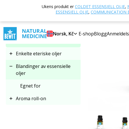
Hjem
E-butikk
Ukens produkt er
COLDET ESSENSIELL OLJE
,
Velg kategori
ESSENSIELL OLJE
,
COMMUNICATION E
Blandinger av essensielle
Norsk, Kč
E-shop
Blogg
Anmeldels
oljer
Enkelte eteriske oljer
Blandinger av essensielle
oljer
Egnet for
Aroma roll-on