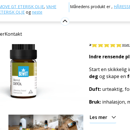
Aromaterapi
Eteriske oljer
Blandinger av essensielle
MOVE GT ETERISK OLJE
,
VAHE
Månedens produkt er
,
HÅRESSE
TERISK OLJE
og
neste
Detol eter
er
Kontakt
100 % ren og natur
5
Vise
Indre rensende pl
Start en skikkelig 
deg
og skape en
f
Duft:
urteaktig, fo
Bruk:
inhalasjon, 
Les mer