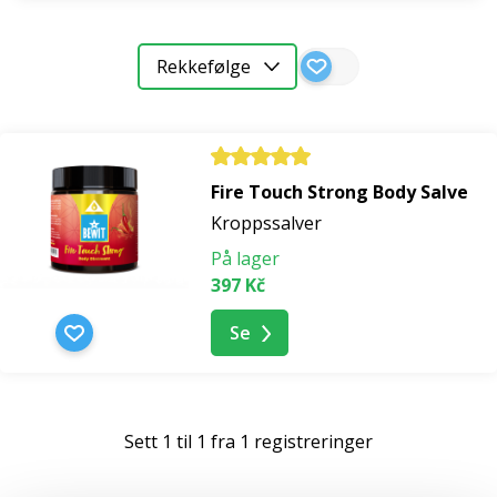
En uunnværlig del av ethvert
naturlig
Rekkefølge
førstehjelpsutstyr
.
Fire Touch Strong Body Salve
Kroppssalver
På lager
397 Kč
Se
Sett 1 til 1 fra 1 registreringer