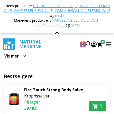
Hjem
E-butikk
Naturlig kosmetikk
Kroppspleie
Ukens produkt er
COLDET ESSENSIELL OLJE
,
MOVE GT ETERISK
Kroppssalver
OLJE
,
VAHE ESSENSIELL OLJE
,
COMMUNICATION ETERISK OLJE
og
neste
Kroppssalver
Månedens produkt er
,
HÅRESSENSIELL OLJE
,
DENT
ESSENSIELL OLJE
,
og
neste
Energigivende og kjølende kroppssalver - allsidige
hjelpere
0
O
ppdag de ekstraordinære
revitaliserende
effektene
Vis mer
av våre 100 % naturlige salver, hvis kraft ligger i den
unike synergien av aktive ingredienser med
varmende
eller
kjølende
karakter
.
De bidrar til dyp lindring
og
Bestselgere
avslapping
a
v
anstrengte og stive muskler og ledd. Og
mye mer.
Fire Touch Strong Body Salve
Kroppssalver
Takket være en finjustert sammensetning av kraftig
På lager
oppfriskende eteriske oljer
strekker neseborene
og
397 Kč
gir deg styrke selv når du "kryper".