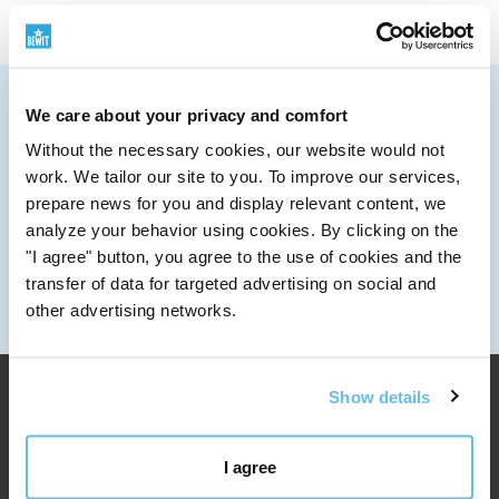
VI SENDER OVER HELE VERDEN
We care about your privacy and comfort
Mer informasjon om transport
Without the necessary cookies, our website would not
SKRIV TIL OSS
work. We tailor our site to you. To improve our services,
info@bewit.love
prepare news for you and display relevant content, we
RING OSS
analyze your behavior using cookies. By clicking on the
+420 552 305 105
"I agree" button, you agree to the use of cookies and the
ARBEIDSTID
transfer of data for targeted advertising on social and
Mandag til fredag: 7:30 - 15:00
other advertising networks.
Show details
I agree