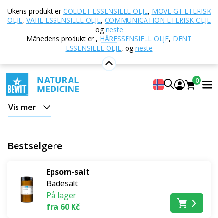
Hjem
E-butikk
Naturlig kosmetikk
Kroppspleie
Ukens produkt er
COLDET ESSENSIELL OLJE
,
MOVE GT ETERISK
Badesalt
OLJE
,
VAHE ESSENSIELL OLJE
,
COMMUNICATION ETERISK OLJE
og
neste
Badesalt
Månedens produkt er
,
HÅRESSENSIELL OLJE
,
DENT
ESSENSIELL OLJE
,
og
neste
Havsalt har gunstige effekter på kroppen vår.
0
Badesalt fra Dødehavet
Vis mer
Nyt fordelene med Dødehavets gunstige havsalt
hjemmefra.
Det unike havsaltet fra den dypeste
Bestselgere
saltsjøen er en svært velgjørende og effektiv
behandling for
alle hudtyper
og virker på hele
kroppen på mange nivåer. Dødehavssalt inneholder for
Epsom-salt
det meste magnesiumklorid og har en bitter smak, noe
Badesalt
På lager
som gjør det uegnet på kjøkkenet. Dødehavssalt kan
fra 60 Kč
brukes i pleieritualene dine. Med BEWITs Dødehavssalt