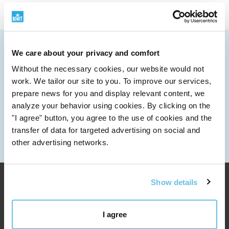
Dødehavssalt og hudpleie
VI SENDER OVER HELE VERDEN
B
adesalt fra Dødehavet er egnet for
sensitiv
og til og
We care about your privacy and comfort
Mer informasjon om transport
med
problematisk hud
.
Ved regelmessige bad eller
Without the necessary cookies, our website would not
SKRIV TIL OSS
innpakninger trenger Dødehavssaltet dypt inn i huden,
work. We tailor our site to you. To improve our services,
info@bewit.love
der det virker
med
en sjelden sammensetning av
prepare news for you and display relevant content, we
RING OSS
mineraler
og sporstoffer.
Det forbedrer
analyze your behavior using cookies. By clicking on the
+420 552 305 105
cellefuktigheten samtidig som
det
har evnen til å rense
"I agree" button, you agree to the use of cookies and the
ARBEIDSTID
transfer of data for targeted advertising on social and
og
avgifte
. Den gunstige sammensetningen av
Mandag til fredag: 7:30 - 15:00
other advertising networks.
badesalt fra Dødehavet er også egnet til å myke opp
hard hud og bidrar til å opprettholde den generelle
balansen i huden. Hold huden og hudfargen sunn og
Show details
vakker med våre produkter fra Dødehavet.
I agree