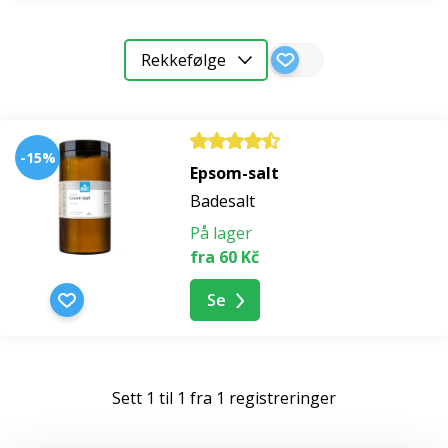
trenger du ikke å dra helt til havet, det er bare å
inkludere det i dine vanlige ritualer og skjemme bort
kropp og sinn.
Rekkefølge
Velværebehandlinger med badesalt
-15%
fra Dødehavet
Epsom-salt
Badesalt
Havbadesalt har blitt brukt siden antikken i spa,
På lager
kosmetikk og medisin.
Dens gunstige effekter kan
fra 60 Kč
brukes i
bad
,
i innpakninger
,
men også
i
innånding
.
Unn deg et varmt bad med havsalt og ta vare på
Se
kroppen din. Takket være det unike mineralinnholdet
er Dødehavssaltet egnet til å fremme hudens fuktighet
og regenerering av hele kroppen etter anstrengende
Sett 1 til 1 fra 1 registreringer
trening.
Den gir
avslapping
og passer for alle
hudtyper.