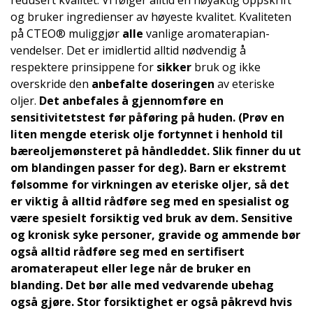
redusert kvalitet. Vi følger alltid en nøyaktig oppskrift
og bruker ingredienser av høyeste kvalitet. Kvaliteten
på CTEO® muliggjør
alle
vanlige aromaterapian­
vendelser. Det er imidlertid alltid nødvendig å
respektere prinsippene for
sikker
bruk og ikke
overskride den
anbefalte doseringen
av eteriske
oljer.
Det anbefales å gjennomføre en
sensitivitetstest
før påføring på huden. (Prøv en
liten mengde eterisk olje fortynnet i henhold til
bæreoljemønsteret på håndleddet. Slik finner du ut
om blandingen passer for deg).
Barn
er ekstremt
følsomme for virkningen av eteriske oljer, så det
er viktig å alltid rådføre seg med en spesialist og
være spesielt forsiktig ved bruk av dem.
Sensitive
og
kronisk syke personer, gravide og ammende
bør
også alltid rådføre seg med en sertifisert
aromaterapeut eller lege når de bruker en
blanding. Det bør alle med vedvarende ubehag
også gjøre. Stor forsiktighet er også påkrevd hvis