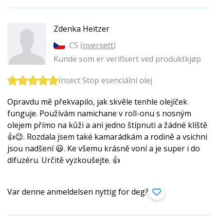
Zdenka Heitzer
CS (
oversett
)
Kunde som er verifisert ved produktkjøp
Insect Stop esenciální olej
Opravdu mě překvapilo, jak skvěle tenhle olejíček
funguje. Používám namichane v roll-onu s nosným
olejem přímo na kůži a ani jedno štípnuti a žádné klíště
👍😉. Rozdala jsem také kamarádkám a rodině a vsichni
jsou nadšení 😃. Ke všemu krásně voní a je super i do
difuzéru. Určitě vyzkoušejte. 👍
Var denne anmeldelsen nyttig for deg?