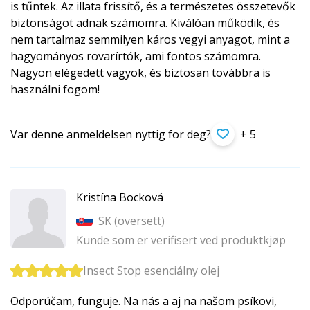
is tűntek. Az illata frissítő, és a természetes összetevők
biztonságot adnak számomra. Kiválóan működik, és
nem tartalmaz semmilyen káros vegyi anyagot, mint a
hagyományos rovarírtók, ami fontos számomra.
Nagyon elégedett vagyok, és biztosan továbbra is
használni fogom!
Var denne anmeldelsen nyttig for deg?
+ 5
Kristína Bocková
SK (
oversett
)
Kunde som er verifisert ved produktkjøp
Insect Stop esenciálny olej
Odporúčam, funguje. Na nás a aj na našom psíkovi,