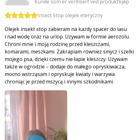
Kunde som er verifisert ved produktkjøp
Insect Stop olejek eteryczny
Olejek insekt stop zabieram na każdy spacer do lasu
i nad wodę oraz na urlop. Używam w formie aerozolu.
Chroni mnie i moją rodzinę przed kleszczami,
komarami, meszkami. Zakrapiam również smycz i szelki
mojego psa, dzięki czemu nie łapie kleszczy. Używam
także w ogrodzie – dodaje do małego opryskiwacza,
mocno wstrząsam i opryskuje kwiaty i warzywa
chroniąc je przed mszycą i innymi szkodnikami.