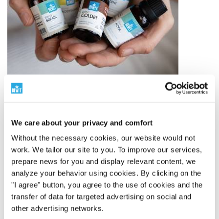
Verdensledende innen eteriske oljeblandinger
We care about your privacy and comfort
Without the necessary cookies, our website would not
250 originale blandinger
work. We tailor our site to you. To improve our services,
BEWIT har skapt 250 originale blandinger av
prepare news for you and display relevant content, we
essensielle oljer – fra enkle komposisjoner til
analyze your behavior using cookies. By clicking on the
komplekse blandinger inspirert av aromaterapi,
"I agree" button, you agree to the use of cookies and the
tradisjon og moderne kunnskap.
transfer of data for targeted advertising on social and
Det handler ikke bare om kvantitet. Det handler om
other advertising networks.
dybde, egen utvikling og et gjennomtenkt økosystem