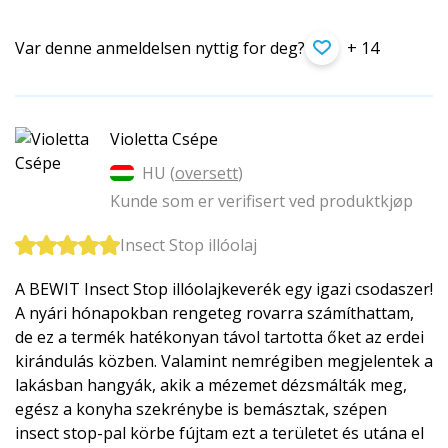
Var denne anmeldelsen nyttig for deg?
+ 14
Violetta Csépe
HU (
oversett
)
Kunde som er verifisert ved produktkjøp
Insect Stop illóolaj
A BEWIT Insect Stop illóolajkeverék egy igazi csodaszer!
A nyári hónapokban rengeteg rovarra számíthattam,
de ez a termék hatékonyan távol tartotta őket az erdei
kirándulás közben. Valamint nemrégiben megjelentek a
lakásban hangyák, akik a mézemet dézsmálták meg,
egész a konyha szekrénybe is bemásztak, szépen
insect stop-pal körbe fújtam ezt a területet és utána el