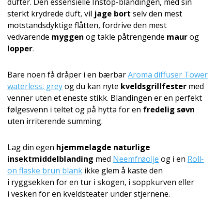
dufter. Den essensielle Instop-blandingen, med sin
sterkt krydrede duft, vil
jage bort
selv den mest
motstandsdyktige flåtten, fordrive den mest
vedvarende
myggen
og takle påtrengende
maur
og
lopper
.
Bare noen få dråper i en bærbar
Aroma diffuser Tower
waterless, grey
og du kan nyte
kveldsgrillfester
med
venner uten et eneste stikk. Blandingen er en perfekt
følgesvenn i teltet og på hytta for en
fredelig søvn
uten irriterende summing.
Lag din egen
hjemmelagde naturlige
insektmiddelblan­ding
med
Neemfrøolje
og i en
Roll-
on flaske brun blank
ikke glem å kaste den
i ryggsekken for en tur i skogen, i soppkurven eller
i vesken for en kveldsteater under stjernene.