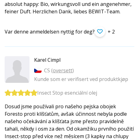
absolut happy: Bio, wirkungsvoll und ein angenehmer,
feiner Duft. Herzlichen Dank, liebes BEWIT-Team.
Var denne anmeldelsen nyttig for deg?
+ 2
Karel Cimpl
CS (
oversett
)
Kunde som er verifisert ved produktkjøp
Insect Stop esenciální olej
Dosud jsme používali pro našeho pejska obojek
Foresto proti klíšťatům, avšak účinnost nebyla podle
našeho očekávání a klíšťata jsme přesto pravidelně
tahali, někdy i osm za den. Od okamžiku prvního použití
Insect-stop před více než měsícem (3 kapky na chlupy