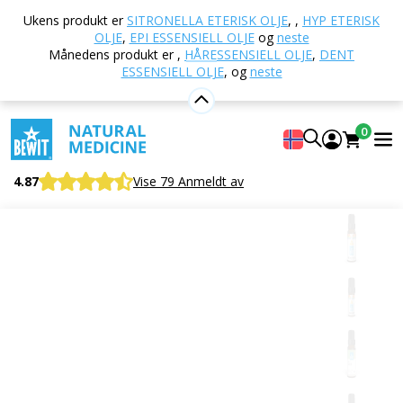
Hjem
E-butikk
Aromaterapi
Eteriske oljer
Ukens produkt er
SITRONELLA ETERISK OLJE
,
,
HYP ETERISK
Blandinger av essensielle oljer
Insect Stop essensiell
OLJE
,
EPI ESSENSIELL OLJE
og
neste
olje
Månedens produkt er
,
HÅRESSENSIELL OLJE
,
DENT
ESSENSIELL OLJE
,
og
neste
Insect Stop essensiell olje
0
100 % ren og naturlig CTEO® essensiell oljeblanding
4.87
Vise 79 Anmeldt av