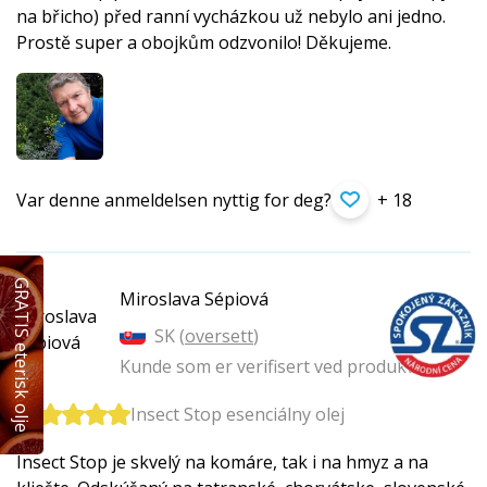
na břicho) před ranní vycházkou už nebylo ani jedno.
Prostě super a obojkům odzvonilo! Děkujeme.
Var denne anmeldelsen nyttig for deg?
+ 18
GRATIS eterisk olje
Miroslava Sépiová
SK (
oversett
)
Kunde som er verifisert ved produktkjøp
Insect Stop esenciálny olej
Insect Stop je skvelý na komáre, tak i na hmyz a na