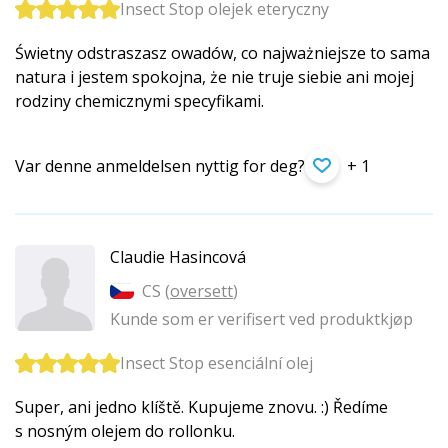
Insect Stop olejek eteryczny
Świetny odstraszasz owadów, co najważniejsze to sama
natura i jestem spokojna, że nie truje siebie ani mojej
rodziny chemicznymi specyfikami.
Var denne anmeldelsen nyttig for deg?
+ 1
Claudie Hasincová
CS (
oversett
)
Kunde som er verifisert ved produktkjøp
Insect Stop esenciální olej
Super, ani jedno klíště. Kupujeme znovu. :) Ředíme
s nosným olejem do rollonku.