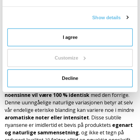
av dufter for hverdagen.
Oppdag verden av BEWIT-blandinger
"
Show details
Anbefalinger
Våre produkter (roll-on, eteriske oljeblandinger,
I agree
enkeltoljer) består utelukkende av 100 % naturlige
eteriske oljer. Siden kvaliteten og den kjemiske
sammensetningen av disse naturlige råvarene
Customize
avhenger av mange variabler, som
plantens
opprinnelse, årstiden, de klimatiske forholdene
Decline
under innhøstingen
og prosesseringstiden, er det
naturlig at
ingen batch med ensortert olje
noensinne vil være 100 % identisk
med den forrige.
Denne uunngåelige naturlige variasjonen betyr at selv
vår endelige eteriske blanding kan variere noe i mindre
aromatiske noter eller intensitet
. Disse subtile
nyansene er imidlertid et bevis på produktets
egenart
og naturlige sammensetning
, og ikke et tegn på