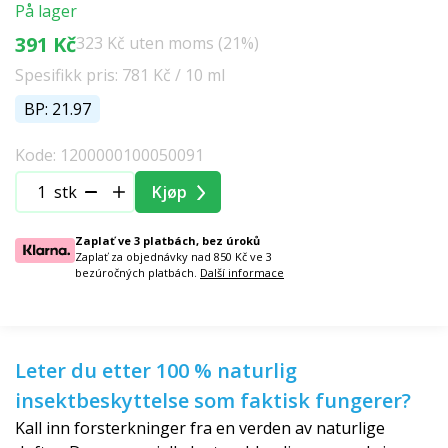
På lager
391 Kč
323 Kč uten moms (21%)
Spesifikk pris: 781 Kč / 10 ml
BP: 21.97
Kode: 1200000100050091
stk
Kjøp
Zaplať ve 3 platbách, bez úroků
Zaplať za objednávky nad 850 Kč ve 3
bezúročných platbách.
Další informace
Leter du etter 100 % naturlig
insektbeskyttelse som faktisk fungerer?
Kall inn forsterkninger fra en verden av naturlige