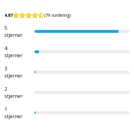
4.87
(79 vurdering)
5
stjerner
4
stjerner
3
stjerner
2
stjerner
1
stjerner