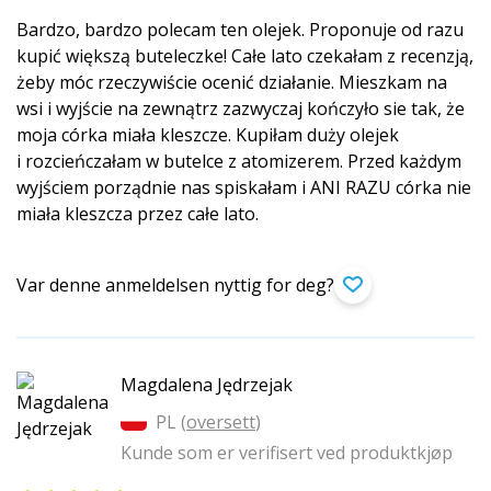
Bardzo, bardzo polecam ten olejek. Proponuje od razu
kupić większą buteleczke! Całe lato czekałam z recenzją,
żeby móc rzeczywiście ocenić działanie. Mieszkam na
wsi i wyjście na zewnątrz zazwyczaj kończyło sie tak, że
moja córka miała kleszcze. Kupiłam duży olejek
i rozcieńczałam w butelce z atomizerem. Przed każdym
wyjściem porządnie nas spiskałam i ANI RAZU córka nie
miała kleszcza przez całe lato.
Var denne anmeldelsen nyttig for deg?
Magdalena Jędrzejak
PL (
oversett
)
Kunde som er verifisert ved produktkjøp