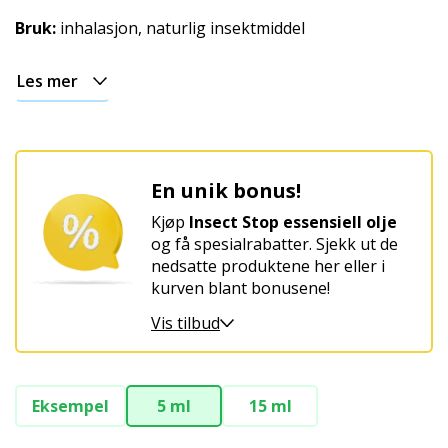
Bruk:
inhalasjon, naturlig insektmiddel
Les mer
En unik bonus!
Kjøp
Insect Stop essensiell olje
og få spesialrabatter. Sjekk ut de
nedsatte produktene her eller i
kurven blant bonusene!
Vis tilbud
Eksempel
5 ml
15 ml