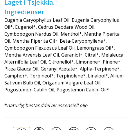
Laget i Tsjekkia.
Ingredienser
Eugenia Caryophyllus Leaf Oil, Eugenia Caryophyllus
Oil*, Eugenol*, Cedrus Deodara Wood Oil,
Cymbopogon Nardus Oil, Menthol*, Mentha Piperita
Oil, Mentha Piperita Oil*, Beta-Caryophyllene*,
Cymbopogon Flexuosus Leaf Oil, Lemongrass Oil*,
Mentha Arvensis Leaf Oil, Geraniol*, Citral*, Melaleuca
Alternifolia Leaf Oil, Citronellol*, Limonene*, Pinene*,
Picea Glauca Oil, Geranyl Acetate*, Alpha-Terpinene*,
Camphor*, Terpineol*, Terpinolene*, Linalool*, Allium
Sativum Bulb Oil, Origanum Vulgare Leaf Oil,
Pogostemon Cablin Oil, Pogostemon Cablin Oil*
*
naturlig bestanddel av essensiell olje