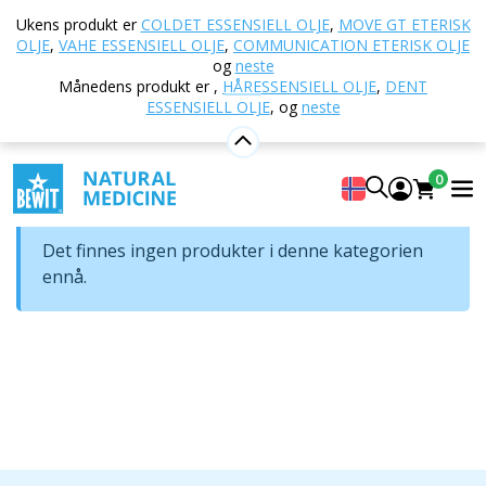
Hjem
E-butikk
Naturlig kosmetikk
Hudpleie
Ukens produkt er
COLDET ESSENSIELL OLJE
,
MOVE GT ETERISK
Ansiktsmasker
OLJE
,
VAHE ESSENSIELL OLJE
,
COMMUNICATION ETERISK OLJE
og
neste
Ansiktsmasker
Månedens produkt er
,
HÅRESSENSIELL OLJE
,
DENT
ESSENSIELL OLJE
,
og
neste
Rekkefølge
0
Det finnes ingen produkter i denne kategorien
ennå.