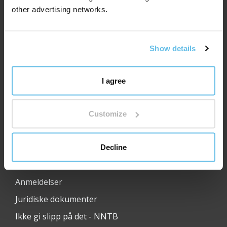
other advertising networks.
Show details
Nyttige lenker:
OM BEWIT
I agree
Medisinsk og vitenskapelig rådgivende utvalg
Åpen dag hos BEWIT
Customize
Karriere
Transport
Decline
Kontakt
Anmeldelser
Juridiske dokumenter
Ikke gi slipp på det - NNTB