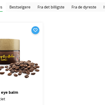
es
Bestselgere
Fra det billigste
Fra de dyreste
e eye balm
tiet