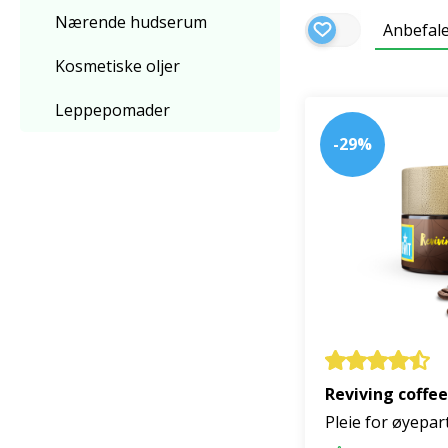
Nærende hudserum
Anbefal
Kosmetiske oljer
Leppepomader
-29%
Reviving coffe
Pleie for øyepar