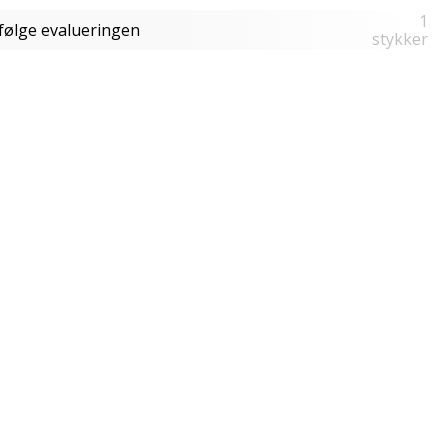
1
Ifølge evalueringen
stykker