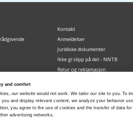
Kontakt
 rådgivende
Anmeldelser
Juridiske dokumenter
Ikke gi slipp på det - NNTB
Retur og reklamasjon
cy and comfort
ies, our website would not work. We tailor our site to you. To i
 you and display relevant content, we analyze your behavior us
utton, you agree to the use of cookies and the transfer of data for
other advertising networks.
Generelle vilkår og betingelser
Pri
ava, 710 00, identifikasjonsnummer: 29443237, registrert ved den reg