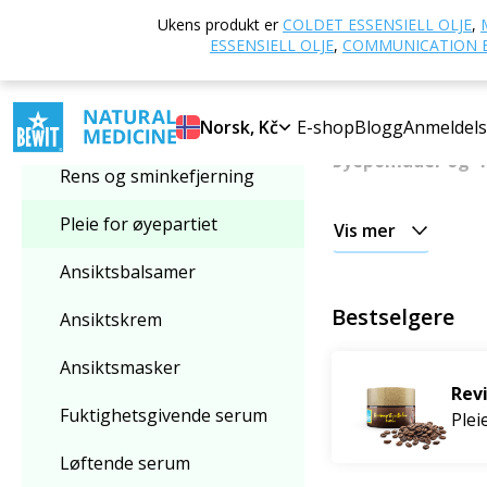
Hjem
E-butikk
Ukens produkt er
COLDET ESSENSIELL OLJE
,
Velg kategori
øyepartiet
ESSENSIELL OLJE
,
COMMUNICATION E
Pleie for øyep
Pleie for øyepartiet
Norsk, Kč
E-shop
Blogg
Anmeldels
Gi selv den
mest f
øyepomader og -
Rens og sminkefjerning
Pleie for øyepartiet
Vis mer
Ansiktsbalsamer
Bestselgere
Ansiktskrem
Ansiktsmasker
Rev
Fuktighetsgivende serum
Plei
Løftende serum