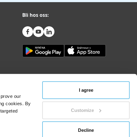
Bli hos oss:
I agree
mprove our
ing cookies. By
Customize
 targeted
nsipper for behandling av personopplysninger
Decline
ionale domstolen i Ostrava, seksjon C, innstikk 53597