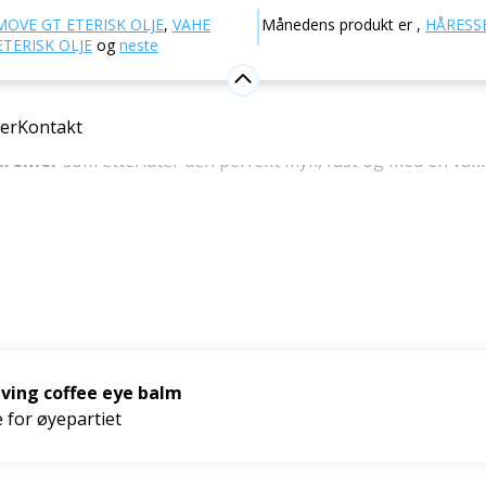
Naturlig kosmetikk
Hudpleie
Pleie for
MOVE GT ETERISK OLJE
,
VAHE
Månedens produkt er
,
HÅRESSE
TERISK OLJE
og
neste
artiet
er
Kontakt
ølsomme og sarte
huden
rundt øynene
den rette oppmer
kremer
som etterlater den perfekt myk, fast og med en vakk
iving coffee eye balm
e for øyepartiet