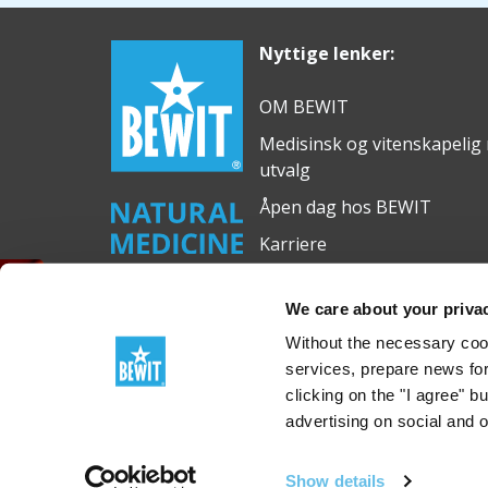
Nyttige lenker:
OM BEWIT
Medisinsk og vitenskapelig
utvalg
Åpen dag hos BEWIT
Karriere
Transport
GRATIS eterisk olje
We care about your priva
Without the necessary cook
services, prepare news for
clicking on the "I agree" b
advertising on social and 
© 2012-2026 BEWIT
Show details
BEWIT Natural Medicine, s.r.o., Michalská 2030, Ostr