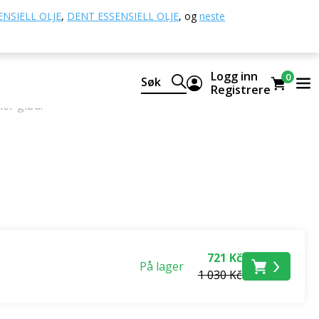
NSIELL OLJE
,
DENT ESSENSIELL OLJE
,
og
neste
Logg inn
0
Søk
ksomheten og pleien med
100 % rene og naturlige
Registrere
er glød.
721 Kč
På lager
1 030 Kč