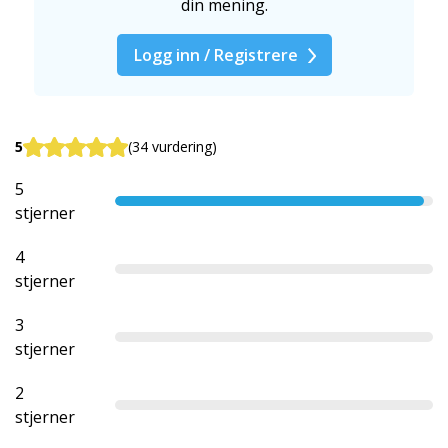
din mening.
Logg inn / Registrere
5
(34 vurdering)
5
stjerner
4
stjerner
3
stjerner
2
stjerner