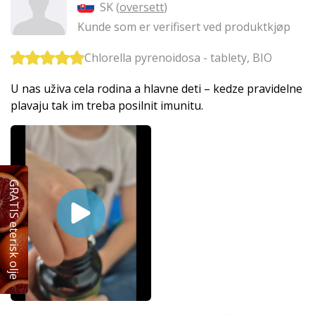
SK (
oversett
)
Kunde som er verifisert ved produktkjøp
Chlorella pyrenoidosa - tablety, BIO
U nas uživa cela rodina a hlavne deti – kedze pravidelne
plavaju tak im treba posilnit imunitu.
GRATIS eterisk olje