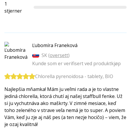
1
stjerner
Ľubomíra Franeková
SK (
oversett
)
Kunde som er verifisert ved produktkjøp
Chlorella pyrenoidosa - tablety, BIO
Najlepšia mňamka! Mám ju veľmi rada a je to vlastne
jediná chlorella, ktorá chutí aj našej staffbull fenke. Už
si ju vychutnáva ako maškrty. V zimné mesiace, keď
toho zeleného v strave veľa nemá je to super. A poviem
Vám, keď ju zje aj náš pes (a ten nezje hocičo) – viem, že
je ozaj kvalitná!