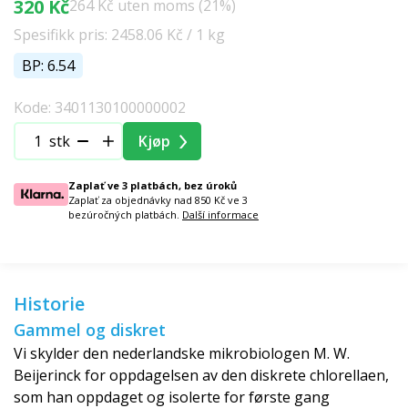
320 Kč
264 Kč uten moms (21%)
Spesifikk pris: 2458.06 Kč / 1 kg
BP: 6.54
Kode: 3401130100000002
stk
Kjøp
Zaplať ve 3 platbách, bez úroků
Zaplať za objednávky nad 850 Kč ve 3
bezúročných platbách.
Další informace
Historie
Gammel og diskret
Vi skylder den nederlandske mikrobiologen M. W.
Beijerinck for oppdagelsen av den diskrete chlorellaen,
som han oppdaget og isolerte for første gang