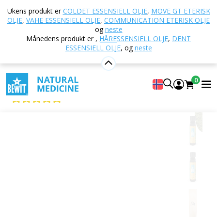
Hjem
E-butikk
Ernæring og kosttilskudd
Ukens produkt er
COLDET ESSENSIELL OLJE
,
MOVE GT ETERISK
Kosttilskudd
Chlorella
Chlorella pyrenoidosa -
OLJE
,
VAHE ESSENSIELL OLJE
,
COMMUNICATION ETERISK OLJE
tabletter, BIO
og
neste
Månedens produkt er
,
HÅRESSENSIELL OLJE
,
DENT
ESSENSIELL OLJE
,
og
neste
Chlorella pyrenoidosa - tabletter, BIO
0
Kosttilskudd
5
Vise 34 Anmeldt av