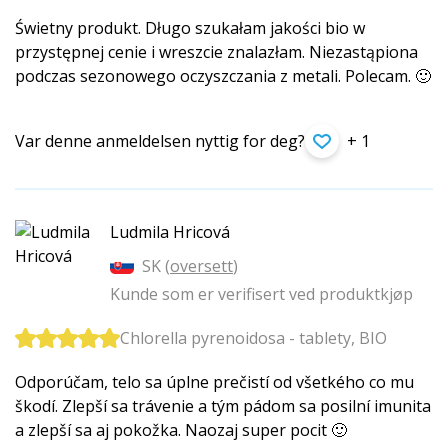
Świetny produkt. Długo szukałam jakości bio w
przystępnej cenie i wreszcie znalazłam. Niezastąpiona
podczas sezonowego oczyszczania z metali. Polecam. 🙂
Var denne anmeldelsen nyttig for deg?
+ 1
Ludmila Hricová
SK (
oversett
)
Kunde som er verifisert ved produktkjøp
Chlorella pyrenoidosa - tablety, BIO
Odporúčam, telo sa úplne prečistí od všetkého co mu
škodí. Zlepší sa trávenie a tým pádom sa posilní imunita
a zlepší sa aj pokožka. Naozaj super pocit 🙂