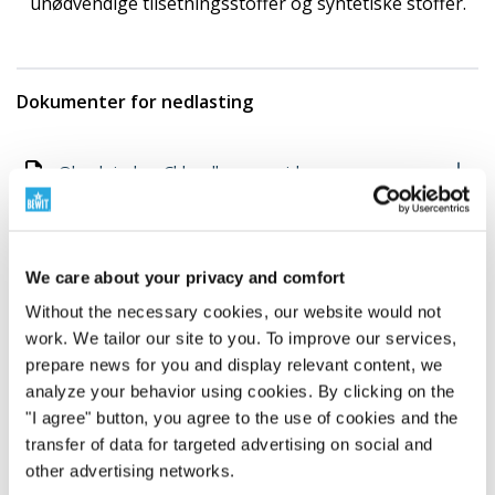
unødvendige tilsetningsstoffer og syntetiske stoffer.
Dokumenter for nedlasting
Obsah jodu v Chlorella pyrenoidosa
Obsah hliníku v Chlorella pyrenoidosa
Vis flere dokumenter
We care about your privacy and comfort
Without the necessary cookies, our website would not
Ernæringsmessige data
work. We tailor our site to you. To improve our services,
prepare news for you and display relevant content, we
analyze your behavior using cookies. By clicking on the
"I agree" button, you agree to the use of cookies and the
transfer of data for targeted advertising on social and
other advertising networks.