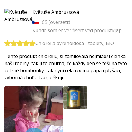
Květuše Ambruzsová
CS (
oversett
)
Kunde som er verifisert ved produktkjøp
Chlorella pyrenoidosa - tablety, BIO
Tento produkt chlorellu, si zamilovala nejmladší členka
naší rodiny, tak jí to chutná, že každý den se těší na tyto
zelené bombónky, tak nyní celá rodina papá i plyšáci,
výborná chuť a tvar, děkuji.