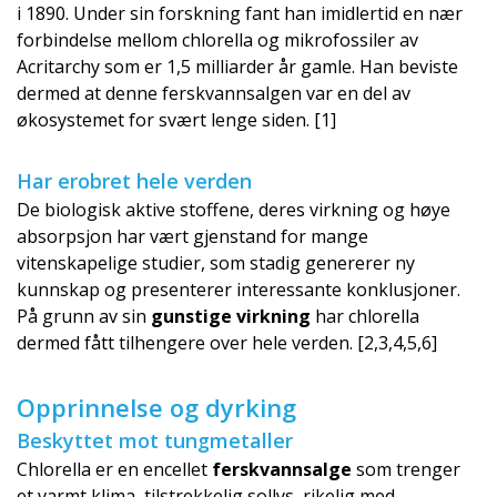
i 1890. Under sin forskning fant han imidlertid en nær
forbindelse mellom chlorella og mikrofossiler av
Acritarchy som er 1,5 milliarder år gamle. Han beviste
dermed at denne ferskvannsalgen var en del av
økosystemet for svært lenge siden. [1]
Har erobret hele verden
De biologisk aktive stoffene, deres virkning og høye
absorpsjon har vært gjenstand for mange
vitenskapelige studier, som stadig genererer ny
kunnskap og presenterer interessante konklusjoner.
På grunn av sin
gunstige virkning
har chlorella
dermed fått tilhengere over hele verden. [2,3,4,5,6]
Opprinnelse og dyrking
Beskyttet mot tungmetaller
Chlorella er en encellet
ferskvannsalge
som trenger
et varmt klima, tilstrekkelig sollys, rikelig med