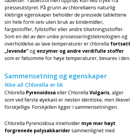
tabletter. Tablettformen oppnås kun ved trykk fra
presseutstyret. På grunn av chlorellaens naturlig
klebrige egenskaper beholder de pressede tablettene
sin hele form selv uten bruk av bindemidler,
fargestoffer, fyllstoffer eller andre tilsetningsstoffer.
Som en del av den unike prosesseringstek­nologien og
overholdelse av lave temperaturer er chlorella
fortsatt
„levende“
og
enzymer og andre verdifulle stoffer
som er følsomme for høye temperaturer, bevares i den.
Sammensetning og egenskaper
Ikke all Chlorella er lik
Chlorella
Pyrenoidosa
eller Chlorella
Vulgaris
, alger
som ved første øyekast er nesten identiske, men likevel
forskjellige. Forskjellen ligger i sammensetningen.
Chlorella Pyrenoidosa inneholder
mye mer høyt
forgrenede polysakkarider
sammenlignet med