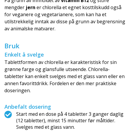
På grunn av innholdet av
vitamin B12
og store
mengder
jern
er chlorella et egnet kosttilskudd også
for veganere og vegetarianere, som kan ha et
utilstrekkelig inntak av disse på grunn av begrensning
av animalske matvarer.
Bruk
Enkelt å svelge
Tablettformen av chlorella er karakteristisk for sin
grønne farge og glansfulle utseende. Chlorella-
tabletter kan enkelt svelges med et glass vann eller en
annen favorittdrikk. Fordelen er den mer praktiske
doseringen.
Anbefalt dosering
Start med en dose på 4 tabletter 3 ganger daglig
(12 tabletter), minst 15 minutter før måltider.
Svelges med et glass vann.