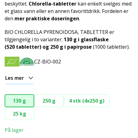
beskyttet.
Chlorella-tabletter
kan enkelt svelges med
et glass vann eller en annen favorittdrikk. Fordelen er
den
mer praktiske doseringen
.
BIO CHLORELLA PYRENOIDOSA, TABLETTER er
tilgjengelig i to varianter:
130 g i glassflaske
(520 tabletter) og 250 g i papirpose
(1000 tabletter).
CZ-BIO-002
Les mer
130 g
250 g
4 stk (4x250 g)
25 kg
På lager