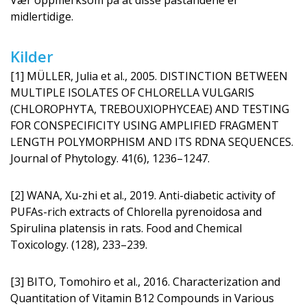
Vær oppmerksom på at disse påstandene er
midlertidige.
Kilder
[1] MÜLLER, Julia et al., 2005. DISTINCTION BETWEEN
MULTIPLE ISOLATES OF CHLORELLA VULGARIS
(CHLOROPHYTA, TREBOUXIOPHYCEAE) AND TESTING
FOR CONSPECIFICITY USING AMPLIFIED FRAGMENT
LENGTH POLYMORPHISM AND ITS RDNA SEQUENCES.
Journal of Phytology. 41(6), 1236–1247.
[2] WANA, Xu-zhi et al., 2019. Anti-diabetic activity of
PUFAs-rich extracts of Chlorella pyrenoidosa and
Spirulina platensis in rats. Food and Chemical
Toxicology. (128), 233–239.
[3] BITO, Tomohiro et al., 2016. Characte­rization and
Quantitation of Vitamin B12 Compounds in Various