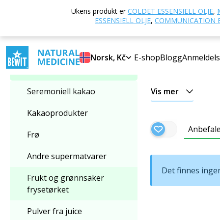
Hjem
E-butikk
Ukens produkt er
COLDET ESSENSIELL OLJE
,
Velg kategori
og grønnsaker fry
ESSENSIELL OLJE
,
COMMUNICATION E
Frukt og grøn
Frukt og grønnsaker
Norsk, Kč
E-shop
Blogg
Anmeldels
Pulver fra frukt og
frysetørket
Seremoniell kakao
Vis mer
Kakaoprodukter
Anbefal
Frø
Andre supermatvarer
Det finnes inge
Frukt og grønnsaker
frysetørket
Pulver fra juice