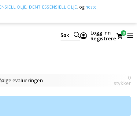
NSIELL OLJE
,
DENT ESSENSIELL OLJE
,
og
neste
Logg inn
0
Søk
disse fruktene. De kan tilsettes både mat og drikke.
Registrere
0
Ifølge evalueringen
stykker