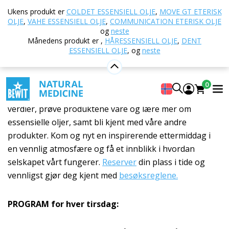
Hjem
Åpen dag hos BEWIT
Ukens produkt er
COLDET ESSENSIELL OLJE
,
MOVE GT ETERISK
OLJE
,
VAHE ESSENSIELL OLJE
,
COMMUNICATION ETERISK OLJE
Åpen dag hos BEWIT
og
neste
Månedens produkt er
,
HÅRESSENSIELL OLJE
,
DENT
ESSENSIELL OLJE
,
og
neste
Vi inviterer deg hjertelig til Åpen dag i vårt selskap
BEWIT Natural Medicine s. r. o., hvor vi gjerne ønsker
deg velkommen og viser deg bak kulissene i vår
0
produksjon. Du vil få muligheten til å bli kjent med våre
verdier, prøve produktene våre og lære mer om
essensielle oljer, samt bli kjent med våre andre
produkter. Kom og nyt en inspirerende ettermiddag i
en vennlig atmosfære og få et innblikk i hvordan
selskapet vårt fungerer.
Reserver
din plass i tide og
vennligst gjør deg kjent med
besøksreglene.
PROGRAM for hver tirsdag: