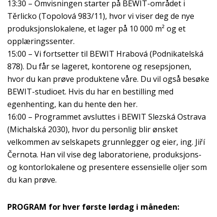
13:30 – Omvisningen starter på BEWIT-området i
Těrlicko (Topolová 983/11), hvor vi viser deg de nye
produksjonslokalene, et lager på 10 000 m² og et
opplæringssenter.
15:00 – Vi fortsetter til BEWIT Hrabová (Podnikatelská
878). Du får se lageret, kontorene og resepsjonen,
hvor du kan prøve produktene våre. Du vil også besøke
BEWIT-studioet. Hvis du har en bestilling med
egenhenting, kan du hente den her.
16:00 – Programmet avsluttes i BEWIT Slezská Ostrava
(Michalská 2030), hvor du personlig blir ønsket
velkommen av selskapets grunnlegger og eier, ing. Jiří
Černota. Han vil vise deg laboratoriene, produksjons-
og kontorlokalene og presentere essensielle oljer som
du kan prøve.
PROGRAM for hver første lørdag i måneden: