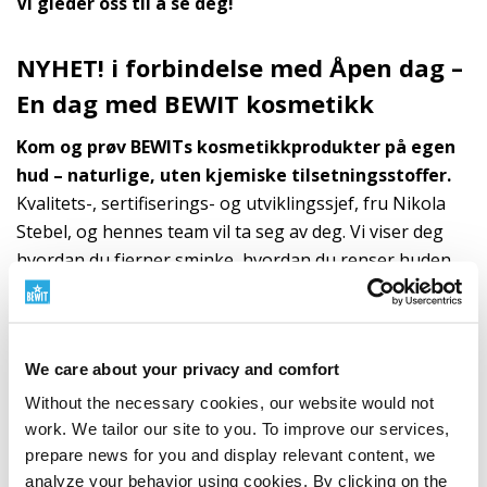
Vi gleder oss til å se deg!
NYHET! i forbindelse med Åpen dag –
En dag med BEWIT kosmetikk
Kom og prøv BEWITs kosmetikkprodukter på egen
hud – naturlige, uten kjemiske tilsetningsstoffer.
Kvalitets-, sertifiserings- og utviklingssjef, fru Nikola
Stebel, og hennes team vil ta seg av deg. Vi viser deg
hvordan du fjerner sminke, hvordan du renser huden
og deretter hvordan du tilfører alle andre nødvendige
komponenter for å opprettholde et friskt utseende.
Samtidig er vi klare til å svare på dine spørsmål
We care about your privacy and comfort
angående kosmetikkprodukter og deres ingredienser.
Vi gleder oss til å se deg hver første torsdag i måneden
Without the necessary cookies, our website would not
fra kl. 16:00 i Michalská 2030, Slezská Ostrava.
work. We tailor our site to you. To improve our services,
prepare news for you and display relevant content, we
analyze your behavior using cookies. By clicking on the