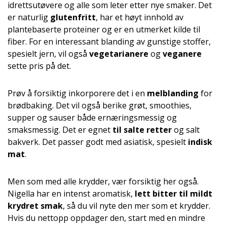
idrettsutøvere og alle som leter etter nye smaker. Det
er naturlig
glutenfritt
, har et høyt innhold av
plantebaserte proteiner og er en utmerket kilde til
fiber. For en interessant blanding av gunstige stoffer,
spesielt jern, vil også
vegetarianere
og
veganere
sette pris på det.
Prøv å forsiktig inkorporere det i en
melblanding
for
brødbaking. Det vil også berike grøt, smoothies,
supper og sauser både ernæringsmessig og
smaksmessig. Det er egnet
til salte retter
og salt
bakverk. Det passer godt med asiatisk, spesielt
indisk
mat
.
Men som med alle krydder, vær forsiktig her også.
Nigella har en intenst aromatisk,
lett bitter til mildt
krydret smak
, så du vil nyte den mer som et krydder.
Hvis du nettopp oppdager den, start med en mindre