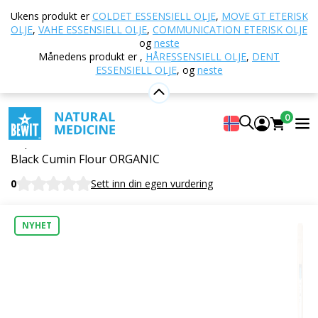
Hjem
E-butikk
Ernæring og kosttilskudd
Ukens produkt er
COLDET ESSENSIELL OLJE
,
MOVE GT ETERISK
Matvarer
Næringsrike meltyper
Svartkumminmel
OLJE
,
VAHE ESSENSIELL OLJE
,
COMMUNICATION ETERISK OLJE
– glutenfri, økologisk
og
neste
Månedens produkt er
,
HÅRESSENSIELL OLJE
,
DENT
ESSENSIELL OLJE
,
og
neste
Svartkumminmel – glutenfri,
0
økologisk
Supermat
Black Cumin Flour ORGANIC
0
Sett inn din egen vurdering
NYHET