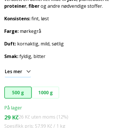
proteiner
,
fiber
og andre nødvendige stoffer.
Konsistens:
fint, løst
Farge:
mørkegrå
Duft:
kornaktig, mild, søtlig
Smak:
fyldig, bitter
Les mer
500 g
1000 g
På lager
29 Kč
26 Kč uten moms (12%)
Spesifikk pris: 57.99 Kč / 1 kg