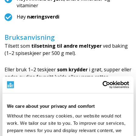
vitaminer
Høy
næringsverdi
Bruksanvisning
Tilsett som
tilsetning til andre meltyper
ved baking
(1–2 spiseskjeer per 500 g mel).
Eller bruk 1–2 teskjeer
som krydder
i grøt, supper eller
andre av dine favoritt kalde eller varme retter.
Anbefaling: På grunn av den spesifikke smaken, bruk
i små mengder
. Dette er ikke et alternativ til
We care about your privacy and comfort
vanlig mel.
Without the necessary cookies, our website would not
work. We tailor our site to you. To improve our services,
Svartkummin, eller frø av Nigella
prepare news for you and display relevant content, we
sativa