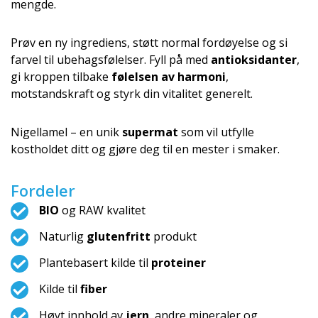
mengde.
Prøv en ny ingrediens, støtt normal fordøyelse og si
farvel til ubehagsfølelser. Fyll på med
antioksidanter
,
gi kroppen tilbake
følelsen av harmoni
,
motstandskraft og styrk din vitalitet generelt.
Nigellamel – en unik
supermat
som vil utfylle
kostholdet ditt og gjøre deg til en mester i smaker.
Fordeler
BIO
og RAW kvalitet
Naturlig
glutenfritt
produkt
Plantebasert kilde til
proteiner
Kilde til
fiber
Høyt innhold av
jern
, andre mineraler og