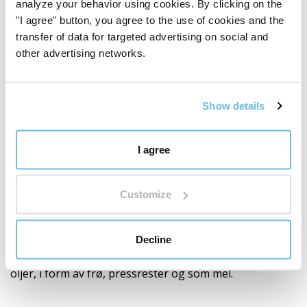
analyze your behavior using cookies. By clicking on the
Økologisk svartkumminmel produseres ved skånsom
"I agree" button, you agree to the use of cookies and the
maling av pressrester fra frø av Nigella sativa (
Nigella
transfer of data for targeted advertising on social and
sativa
). Denne ettårige urten stammer fra Sørvest-Asia
other advertising networks.
og Middelhavsområdet og har i århundrer hatt sin
plass i tradisjonell matlaging og folkemedisin.
Show details
Dens små svarte frø, også kalt svartkummin, ble
verdsatt av gamle sivilisasjoner for sin utpregede smak
I agree
og gunstige egenskaper for mennesker. Tradisjonelt
ble den brukt for eksempel ved hodepine og
leddsmerter, forkjølelse, oppblåsthet, for å støtte
Customize
luftveiene og fordøyelsen, samt for hudproblemer.
I dag brukes nigella hovedsakelig i moderne ernæring,
Decline
hvor den er populær som en del av krydderblandinger,
oljer, i form av frø, pressrester og som mel.