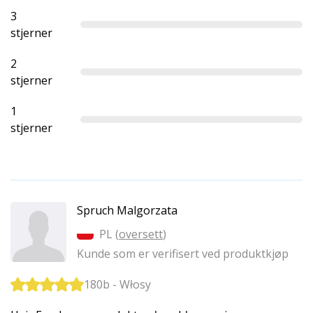
3
stjerner
2
stjerner
1
stjerner
Spruch Malgorzata
PL (
oversett
)
Kunde som er verifisert ved produktkjøp
180b - Włosy