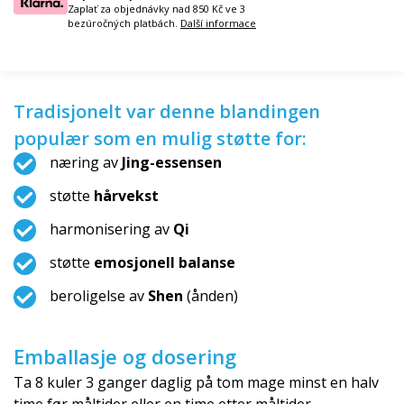
Zaplať za objednávky nad 850 Kč ve 3
bezúročných platbách.
Další informace
Tradisjonelt var denne blandingen
populær som en mulig støtte for:
næring av
Jing-essensen
støtte
hårvekst
harmonisering av
Qi
støtte
emosjonell balanse
beroligelse av
Shen
(ånden)
Emballasje og dosering
Ta 8 kuler 3 ganger daglig på tom mage minst en halv