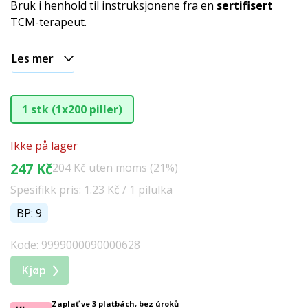
Bruk i henhold til instruksjonene fra en
sertifisert
TCM-terapeut.
Les mer
1 stk (1x200 piller)
Ikke på lager
247 Kč
204 Kč uten moms (21%)
Spesifikk pris: 1.23 Kč / 1 pilulka
BP: 9
Kode: 9999000090000628
Kjøp
Zaplať ve 3 platbách, bez úroků