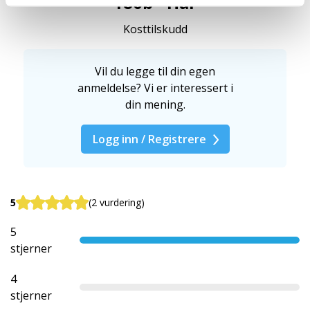
180b - Hår
Kosttilskudd
Vil du legge til din egen
anmeldelse? Vi er interessert i
din mening.
Logg inn / Registrere
5
(2 vurdering)
5
stjerner
4
stjerner