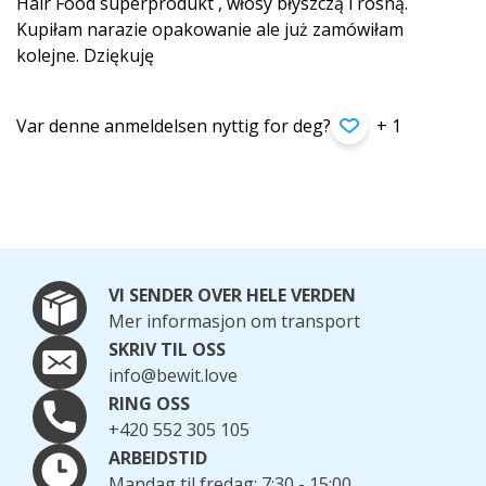
Hair Food superprodukt , włosy błyszczą i rosną.
Kupiłam narazie opakowanie ale już zamówiłam
kolejne. Dziękuję
Var denne anmeldelsen nyttig for deg?
+ 1
VI SENDER OVER HELE VERDEN
Mer informasjon om transport
SKRIV TIL OSS
info@bewit.love
RING OSS
+420 552 305 105
ARBEIDSTID
Mandag til fredag: 7:30 - 15:00