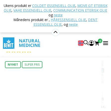
Hjem
E-butikk
TCM - Tradisjonell kinesisk medisin
Ukens produkt er
COLDET ESSENSIELL OLJE
,
MOVE GT ETERISK
180b - Hår
OLJE
,
VAHE ESSENSIELL OLJE
,
COMMUNICATION ETERISK OLJE
og
neste
Månedens produkt er
,
HÅRESSENSIELL OLJE
,
DENT
ESSENSIELL OLJE
,
og
neste
180b - Hår
Kosttilskudd
0
Hair
5
Vise 2 Anmeldt av
NYHET
SUPER PRIS