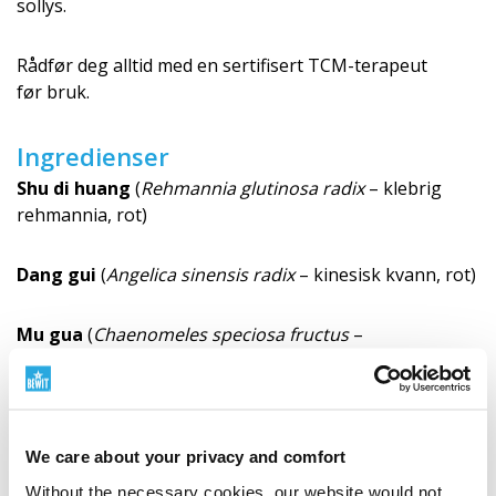
sollys.
Rådfør deg alltid med en sertifisert TCM-terapeut
før bruk.
Ingredienser
Shu di huang
(
Rehmannia glutinosa radix
– klebrig
rehmannia, rot)
Dang gui
(
Angelica sinensis radix
– kinesisk kvann, rot)
Mu gua
(
Chaenomeles speciosa fructus
–
prydkvede, frukt)
Chuan xiong
(
Ligusticum striatum rhizoma
– Wallichs
ligusticum, rotstokk)
We care about your privacy and comfort
Without the necessary cookies, our website would not