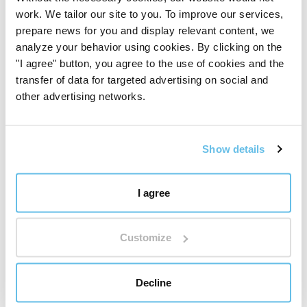
Bai shao
(
Paeonia alba radix
– melkehvit peon, rot)
work. We tailor our site to you. To improve our services,
prepare news for you and display relevant content, we
Tian ma
(
Gastrodia elata rhizoma
– høy gastrodia,
analyze your behavior using cookies. By clicking on the
rotstokk)
"I agree" button, you agree to the use of cookies and the
transfer of data for targeted advertising on social and
Tu si zi
other advertising networks.
(
Cuscuta chinensis semen
– kinesisk
dodder, frø)
Show details
Maisstivelse
Opprinnelsesland
I agree
Kina
Customize
Vurdering
Decline