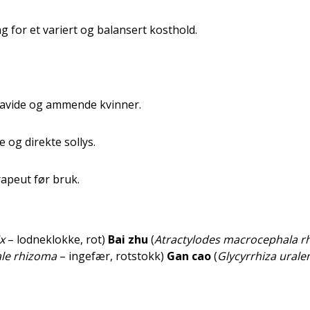
 for et variert og balansert kosthold.
gravide og ammende kvinner.
 og direkte sollys.
rapeut før bruk.
x
– lodneklokke, rot)
Bai zhu
(
Atractylodes macrocephala r
ale rhizoma
– ingefær, rotstokk)
Gan cao
(
Glycyrrhiza uralen