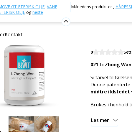
TCM - Tradisjonell kinesisk medisin
021 - Varme opp ild
MOVE GT ETERISK OLJE
,
VAHE
Månedens produkt er
,
HÅRESSE
TERISK OLJE
og
neste
021 - Var
S
er
Kontakt
Kosttilskudd
Warming the Firep
0
Sett
021 Li Zhong Wan
Si farvel til følelse
Denne patenterte
midtre ildstedet
Brukes i henhold t
Les mer