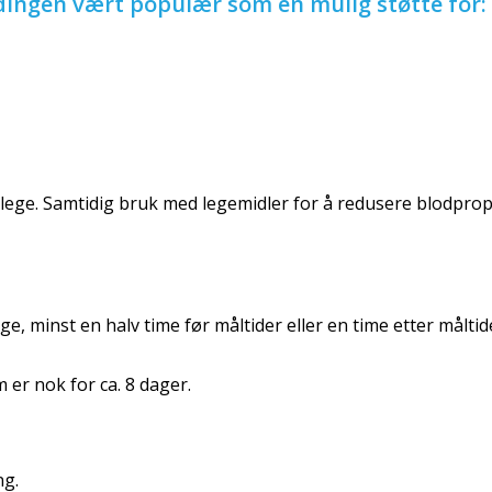
dingen vært populær som en mulig støtte for:
ege. Samtidig bruk med legemidler for å redusere blodprop
e, minst en halv time før måltider eller en time etter måltid
 er nok for ca. 8 dager.
ng.