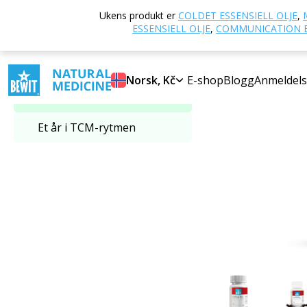
Hjem
E-butikk
Ukens produkt er
COLDET ESSENSIELL OLJE
,
Velg kategori
ESSENSIELL OLJE
,
COMMUNICATION E
NYHET
SUPER PRI
TCM - Tradisjonell
Norsk, Kč
E-shop
Blogg
Anmeldels
kinesisk medisin
Et år i TCM-rytmen