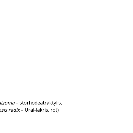
hizoma
– storhodeatraktylis,
sis radix
– Ural-lakris, rot)