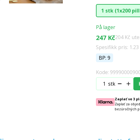
1 stk (1x200 pil
På lager
247 Kč
204 Kč ut
Spesifikk pris: 1.23
BP: 9
Kode: 9999000090
stk
Zaplať ve 3 p
Zaplať za obje
bezúročných p