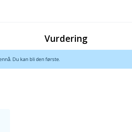
Vurdering
nnå. Du kan bli den første.