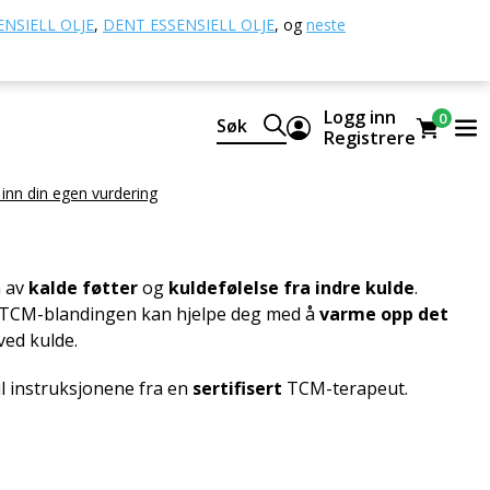
stedet
NSIELL OLJE
,
DENT ESSENSIELL OLJE
,
og
neste
me opp ildstedet
Logg inn
0
Søk
Registrere
lace
 inn din egen vurdering
n av
kalde føtter
og
kuldefølelse fra indre kulde
.
 TCM-blandingen kan hjelpe deg med å
varme opp det
ved kulde.
il instruksjonene fra en
sertifisert
TCM-terapeut.