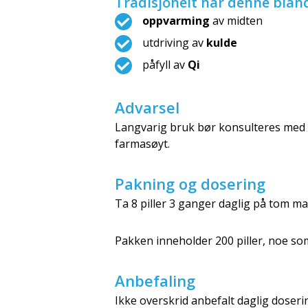
Tradisjonelt har denne blan
oppvarming
av midten
utdriving av
kulde
påfyll av
Qi
Advarsel
Langvarig bruk bør konsulteres med l
farmasøyt.
Pakning og dosering
Ta 8 piller 3 ganger daglig på tom mag
Pakken inneholder 200 piller, noe som
Anbefaling
Ikke overskrid anbefalt daglig doseri