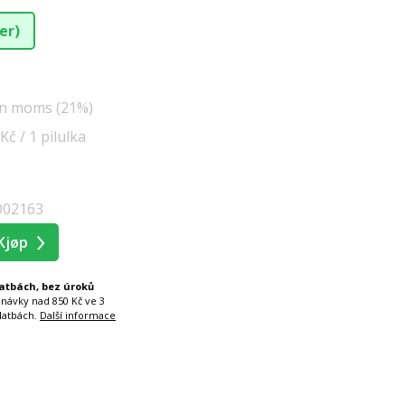
ler)
en moms (21%)
 Kč / 1 pilulka
002163
Kjøp
latbách, bez úroků
dnávky nad 850 Kč ve 3
latbách.
Další informace