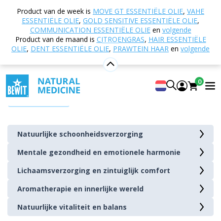
Home
E-shop
Mogelijke ondersteuning bij
Product van de week is
MOVE GT ESSENTIËLE OLIE
,
VAHE
ESSENTIËLE OLIE
,
GOLD SENSITIVE ESSENTIËLE OLIE
,
Mogelijke ondersteuning bij
COMMUNICATION ESSENTIËLE OLIE
en
volgende
Product van de maand is
CITROENGRAS
,
HAIR ESSENTIËLE
Mogelijke ondersteuning bij
vertegenwoordigt een
OLIE
,
DENT ESSENTIËLE OLIE
,
PRAWTEIN HAAR
en
volgende
unieke collectie natuurlijke producten van
BEWIT
, die
een gids kunnen zijn op de weg naar
balans, vitaliteit
0
en algeheel welzijn
. Elk van deze producten wordt
Meer tonen
gecreëerd met respect voor de natuur, het lichaam en
de geest – als inspiratie voor een bewust, gezonder en
rustiger leven.
Natuurlijke schoonheidsverzorging
Deze categorie omvat natuurlijke gebieden van het
Mentale gezondheid en emotionele harmonie
menselijk bestaan – van lichamelijke vitaliteit en
Lichaamsverzorging en zintuiglijk comfort
schoonheid tot mentale rust en innerlijke harmonie. De
Aromatherapie en innerlijke wereld
producten hierin zijn geen medicijnen, maar kunnen
deel uitmaken van natuurlijke ondersteuning van
Natuurlijke vitaliteit en balans
de dagelijkse zorg
voor lichaam, geest en emoties.