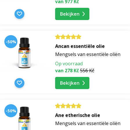
van 977 Kč
trakteer uzelf op een kop warme drank, zet de diffuser
aan met uw favoriete geur en geniet van het
moment
Bekijken
van aanwezigheid
. Mogelijke ondersteuning bij –
uw
weg naar balans, dankbaarheid en natuurlijke rust
.
-50%
Ancan essentiële olie
Mengsels van essentiële oliën
Op voorraad
van 278 Kč
556 Kč
Bekijken
-50%
Ane etherische olie
Mengsels van essentiële oliën