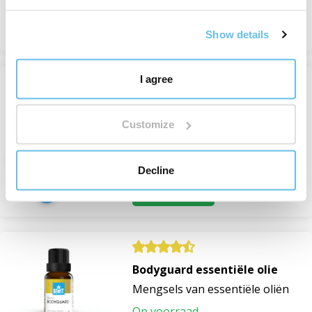
Bekijken
Show details
I agree
Bo essentiële olie
Mengsels van essentiële oliën
Customize
Op voorraad
van 501 Kč
Decline
Bekijken
Bodyguard essentiële olie
Mengsels van essentiële oliën
Op voorraad