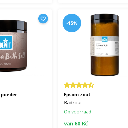
-15%
 poeder
Epsom zout
Badzout
Op voorraad
van 60 Kč