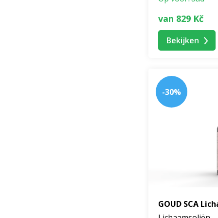
van 829 Kč
Bekijken
-30%
GOUD SCA Lich
Lichaamsoliën