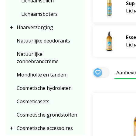
Lichaamsoliën
Sup
Geuren van BEW
Lich
Lichaamsboters
BEWIT LIFE filos
Haarverzorging
Hoe de prod
Ess
Natuurlijke deodorants
Lich
BEWIT lichaamsverz
baden of douchen e
Natuurlijke
van essentiële oli
zonnebrandcrème
Aanbevo
Mondholte en tanden
Voor diepere onts
verzorging verande
Cosmetische hydrolaten
Cosmeticasets
Producten i
Cosmetische grondstoffen
Lichaamsoliën
Lichaamsbalse
Cosmetische accessoires
Hydrolaten
– na