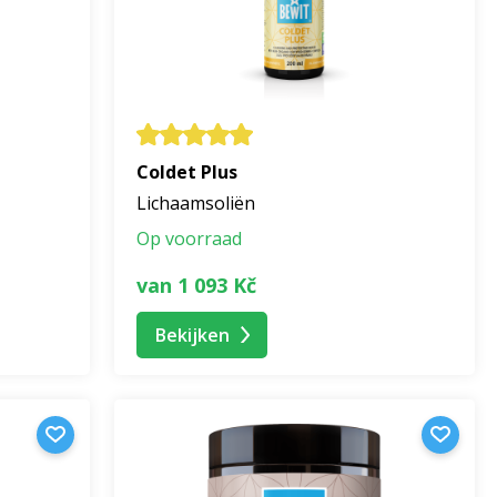
or bewuste ontspanning.
ie met de natuur.
Coldet Plus
erveermiddelen zijn de producten ook geschikt voor de
Lichaamsoliën
schermende barrière van de huid te respecteren.
Op voorraad
van 1 093 Kč
. Bij regelmatig gebruik wordt de huid zachter, soepeler
Bekijken
liederivaten en synthetische geuren. De geur komt