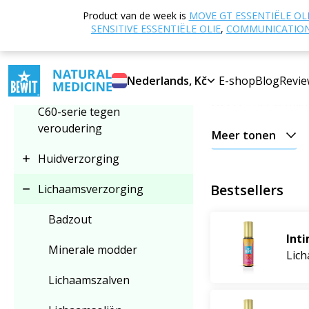
Home
E-shop
Product van de week is
MOVE GT ESSENTIËLE OL
Categorie kiezen
SENSITIVE ESSENTIËLE OLIE
,
COMMUNICATION 
Lichaamsverz
BEWIT Lichaamsv
Lichaamsverzorging
Nederlands, Kč
E-shop
Blog
Revie
natuurlijke olie o
ziel
is – het verdie
C60-serie tegen
veroudering
Meer tonen
De producten in de
Huidverzorging
plantaardige en e
geven. Elk product
Bestsellers
Lichaamsverzorging
filosofie van
BEWIT
Badzout
Waarom kiez
Inti
Minerale modder
Lich
100% natuurlij
Lichaamszalven
Handgemaakte
Voedend en za