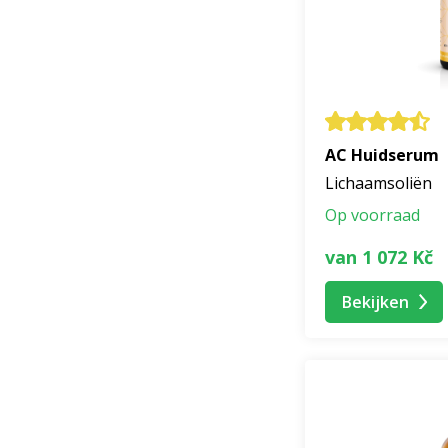
Massagemengs
Natuurlijke de
Veelgesteld
1. Zijn BEWIT pro
AC Huidserum
Ja. Dankzij de nat
Lichaamsoliën
gevoelige huid. El
Op voorraad
van 1 072 Kč
2. Kan ik de prod
Ja. Ze zijn bedoeld
Bekijken
en aangenaam geu
3. Bevatten BEWI
Nee. Alle producte
uitsluitend van ess