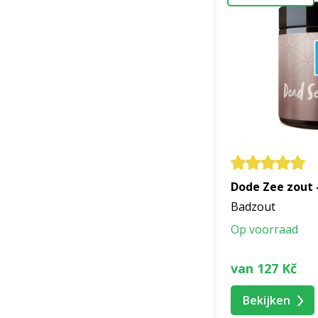
Tip
Gun uzelf elke dag
natuur in en voel 
dankbaarheid.
Dode Zee zout 
Badzout
Op voorraad
van 127 Kč
Bekijken