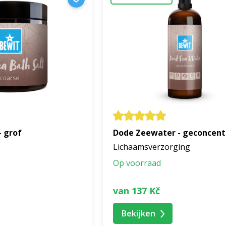
 een paar minuten voor uzelf. Breng na het douchen of ba
de rust van het moment. Uw lichaam en geest zullen u belon
- grof
Dode Zeewater - geconcent
Lichaamsverzorging
Op voorraad
van 137 Kč
Bekijken