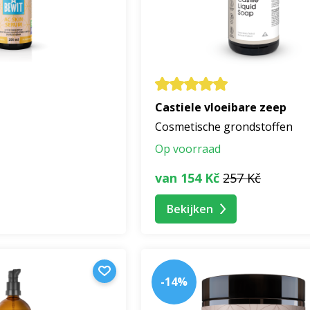
els
– combinaties van plantaardige en essentiële oliën vo
odorants en huidverzorging
– mild, effectief en in harmon
e vragen
ducten geschikt voor de gevoelige huid?
Castiele vloeibare zeep
uurlijke samenstelling zonder synthetische parfums en cons
Cosmetische grondstoffen
ke formule is uitgebalanceerd om de natuurlijke pH en de be
Op voorraad
van 154 Kč
257 Kč
ucten elke dag gebruiken?
 voor dagelijkse verzorging – zowel 's ochtends als 's avonds
Bekijken
rend.
T producten synthetische ingrediënten?
-14%
n zijn
100% natuurlijk
– zonder parabenen, siliconen, aardo
entiële oliën van CTEO® kwaliteit.