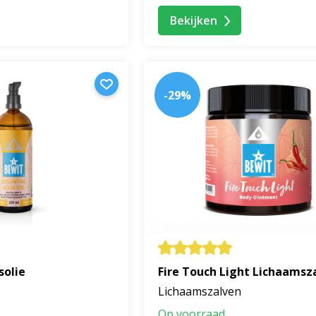
Bekijken
-29%
solie
Fire Touch Light Lichaamsz
Lichaamszalven
Op voorraad