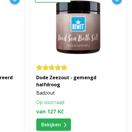
den
BEWIT lichaamsolie
aan, adem diep de geur van de
en met een gevoel van lichtheid, harmonie en
reerd
Dode Zeezout - gemengd
halfdroog
Badzout
Op voorraad
van 127 Kč
Bekijken