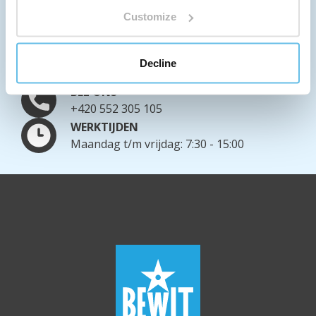
Customize
WE VERZENDEN WERELDWIJD
Meer informatie over verzendopties
SCHRIJF ONS
Decline
info@bewit.love
BEL ONS
+420 552 305 105
WERKTIJDEN
Maandag t/m vrijdag: 7:30 - 15:00