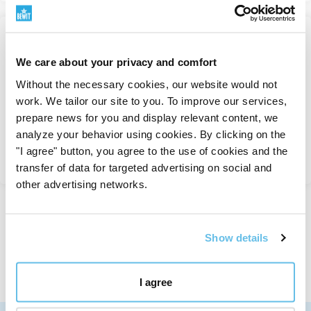
-29%
Opwekkende koffie
We care about your privacy and comfort
oogcrème
Without the necessary cookies, our website would not
Verzorging van de oogcontour
work. We tailor our site to you. To improve our services,
Op voorraad
prepare news for you and display relevant content, we
686 Kč
980 Kč
analyze your behavior using cookies. By clicking on the
"I agree" button, you agree to the use of cookies and the
Bekijken
transfer of data for targeted advertising on social and
other advertising networks.
Weergegeven 1 tot 3 van 3 records
Show details
I agree