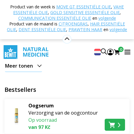
Home
E-shop
Natuurlijke cosmetica
Product van de week is
MOVE GT ESSENTIËLE OLIE
,
VAHE
Huidverzorging
Verzorging van de oogcontour
ESSENTIËLE OLIE
,
GOLD SENSITIVE ESSENTIËLE OLIE
,
COMMUNICATION ESSENTIËLE OLIE
en
volgende
Verzorging van de oogcontour
Product van de maand is
CITROENGRAS
,
HAIR ESSENTIËLE
OLIE
,
DENT ESSENTIËLE OLIE
,
PRAWTEIN HAAR
en
volgende
Geef zelfs de
meest gevoelige en tere
huid
rond de
ogen
de juiste aandacht en verzorging met
100% pure
0
en natuurlijke oogbalsems en -crèmes
die de huid
perfect zacht, stevig en mooi stralend maken.
Meer tonen
Bestsellers
Oogserum
Verzorging van de oogcontour
Op voorraad
van 97 Kč