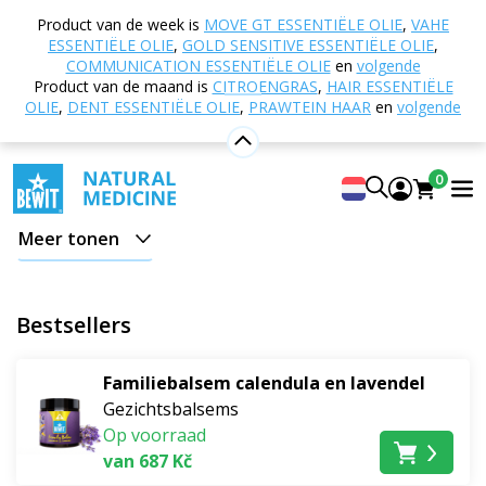
Home
E-shop
Natuurlijke cosmetica
Product van de week is
MOVE GT ESSENTIËLE OLIE
,
VAHE
Huidverzorging
Gezichtsbalsems
ESSENTIËLE OLIE
,
GOLD SENSITIVE ESSENTIËLE OLIE
,
COMMUNICATION ESSENTIËLE OLIE
en
volgende
Gezichtsbalsems
Product van de maand is
CITROENGRAS
,
HAIR ESSENTIËLE
OLIE
,
DENT ESSENTIËLE OLIE
,
PRAWTEIN HAAR
en
volgende
Ontdek de
uitzonderlijke
effecten van 100% pure en
natuurlijke huidbalsems. Deze bieden de fijnste oliën en
0
boters om je huid en teint de edelste verzorging te
geven en haar prachtig
gevoed
,
versterkt
en
Meer tonen
fluweelzacht
achter te laten.
Bestsellers
Familiebalsem calendula en lavendel
Gezichtsbalsems
Op voorraad
van 687 Kč