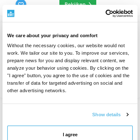
Bekijken
-25%
We care about your privacy and comfort
Familiebalsem calendula en
Without the necessary cookies, our website would not
wierook
work. We tailor our site to you. To improve our services,
Gezichtsbalsems
prepare news for you and display relevant content, we
Op voorraad
analyze your behavior using cookies. By clicking on the
van 515 Kč
687 Kč
"I agree" button, you agree to the use of cookies and the
transfer of data for targeted advertising on social and
Bekijken
other advertising networks.
Show details
Weergegeven 1 tot 3 van 3 records
I agree